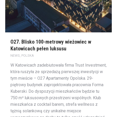
O27. Blisko 100-metrowy wieżowiec w
Katowicach pełen luksusu
NEWS
,
POLSKA
W Katowicach zadebiutowała firma Trust Investment,
która ruszyła ze sprzedażą pierwszej inwestycji w
tym mieście – O27 Apartamenty Opolska. 29-
piętrowy budynek zaprojektowała pracownia Forma
Kuberski. Do dyspozycji mieszkańców będzie tu
750 m² luksusowych przestrzeni wspólnych. Klub
mieszkańca z cocktail barem, strefa wellness z
tężnią solankową czy unikalne miejsce