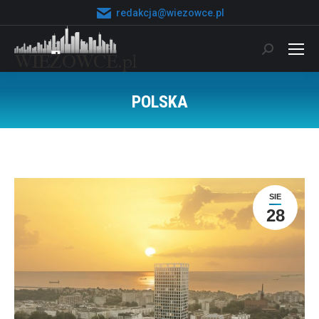
redakcja@wiezowce.pl
Szukaj:
POLSKA
Jesteś tutaj:
SIE
28