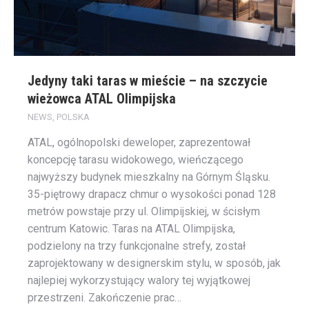
Jedyny taki taras w mieście – na szczycie
wieżowca ATAL Olimpijska
NEWS
,
POLSKA
ATAL, ogólnopolski deweloper, zaprezentował
koncepcję tarasu widokowego, wieńczącego
najwyższy budynek mieszkalny na Górnym Śląsku.
35-piętrowy drapacz chmur o wysokości ponad 128
metrów powstaje przy ul. Olimpijskiej, w ścisłym
centrum Katowic. Taras na ATAL Olimpijska,
podzielony na trzy funkcjonalne strefy, został
zaprojektowany w designerskim stylu, w sposób, jak
najlepiej wykorzystujący walory tej wyjątkowej
przestrzeni. Zakończenie prac…