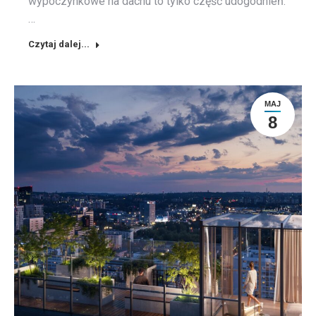
wypoczynkowe na dachu to tylko część udogodnień.
…
Czytaj dalej...
MAJ
8