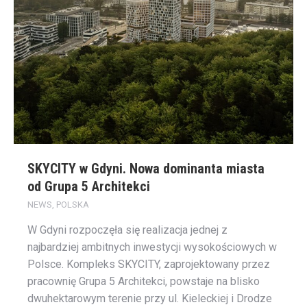
SKYCITY w Gdyni. Nowa dominanta miasta
od Grupa 5 Architekci
NEWS
,
POLSKA
W Gdyni rozpoczęła się realizacja jednej z
najbardziej ambitnych inwestycji wysokościowych w
Polsce. Kompleks SKYCITY, zaprojektowany przez
pracownię Grupa 5 Architekci, powstaje na blisko
dwuhektarowym terenie przy ul. Kieleckiej i Drodze