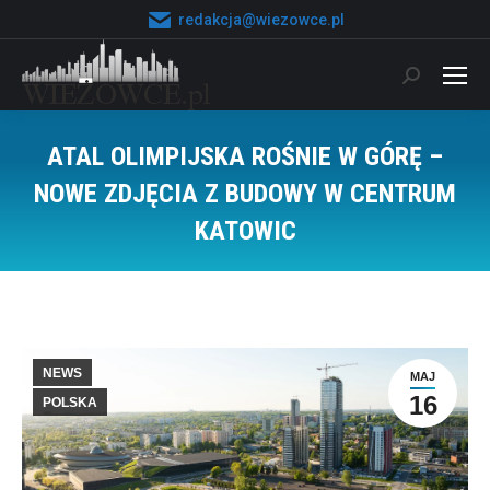
redakcja@wiezowce.pl
Szukaj:
ATAL OLIMPIJSKA ROŚNIE W GÓRĘ –
NOWE ZDJĘCIA Z BUDOWY W CENTRUM
KATOWIC
Jesteś tutaj:
NEWS
MAJ
16
POLSKA