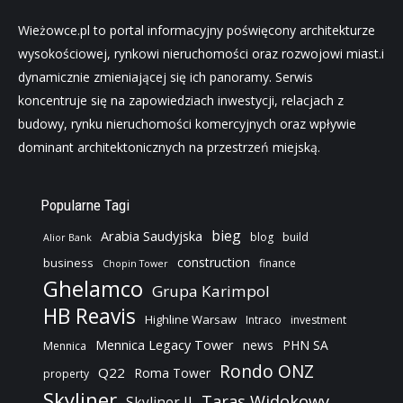
Wieżowce.pl to portal informacyjny poświęcony architekturze
wysokościowej, rynkowi nieruchomości oraz rozwojowi miast.i
dynamicznie zmieniającej się ich panoramy. Serwis
koncentruje się na zapowiedziach inwestycji, relacjach z
budowy, rynku nieruchomości komercyjnych oraz wpływie
dominant architektonicznych na przestrzeń miejską.
Popularne Tagi
bieg
Arabia Saudyjska
blog
build
Alior Bank
construction
business
finance
Chopin Tower
Ghelamco
Grupa Karimpol
HB Reavis
Highline Warsaw
Intraco
investment
Mennica Legacy Tower
news
PHN SA
Mennica
Rondo ONZ
Q22
Roma Tower
property
Skyliner
Taras Widokowy
Skyliner II