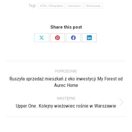
Tagi:
ATAL Olimpijska
katowice
Warszawa
Share this post
Share
Share
Share
Share
on
on
on
on
X
Pinterest
Facebook
LinkedIn
Nawigacja
POPRZEDNIE
wpisów
Ruszyła sprzedaż mieszkań z eko inwestycji My Forest od
Poprzedni
Aurec Home
wpis:
NASTĘPNE
Upper One. Kolejny wieżowiec rośnie w Warszawie
Następny
wpis: