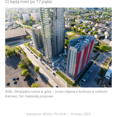
C) będą mieć po 17 pięter.
ATAL Olimpijska rośnie w górę – nowe zdjęcia z budowy w centrum
Katowic, fot. materiały prasowe
Kategorie:
NEWS
,
POLSKA
16 maja, 2025