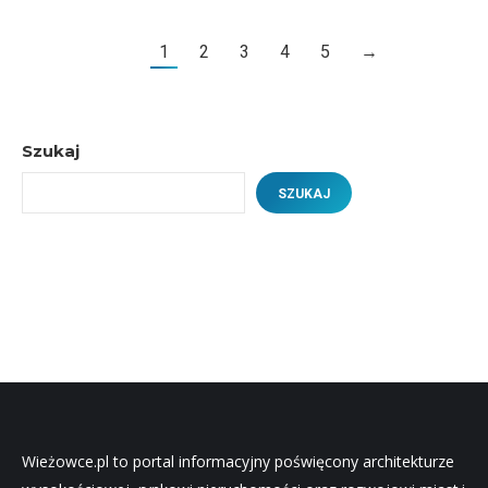
1
2
3
4
5
→
Szukaj
SZUKAJ
Wieżowce.pl to portal informacyjny poświęcony architekturze