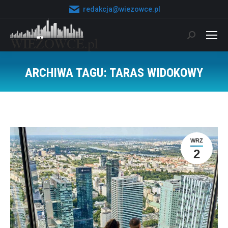
redakcja@wiezowce.pl
Szukaj:
ARCHIWA TAGU:
TARAS WIDOKOWY
Jesteś tutaj:
WRZ
2