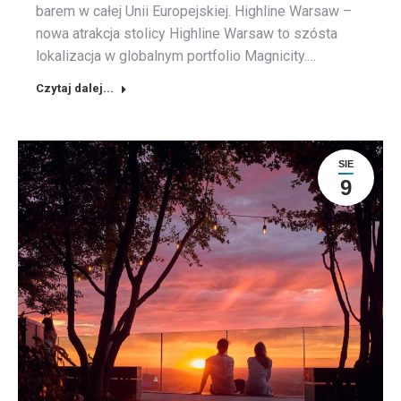
barem w całej Unii Europejskiej. Highline Warsaw –
nowa atrakcja stolicy Highline Warsaw to szósta
lokalizacja w globalnym portfolio Magnicity.…
Czytaj dalej...
SIE
9