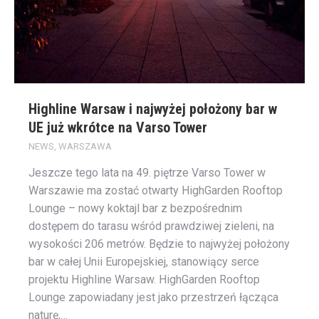
Highline Warsaw i najwyżej położony bar w
UE już wkrótce na Varso Tower
NEWS
,
WARSZAWA
Jeszcze tego lata na 49. piętrze Varso Tower w
Warszawie ma zostać otwarty HighGarden Rooftop
Lounge – nowy koktajl bar z bezpośrednim
dostępem do tarasu wśród prawdziwej zieleni, na
wysokości 206 metrów. Będzie to najwyżej położony
bar w całej Unii Europejskiej, stanowiący serce
projektu Highline Warsaw. HighGarden Rooftop
Lounge zapowiadany jest jako przestrzeń łącząca
naturę,…