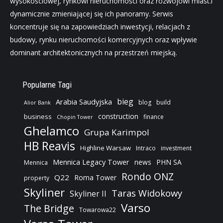
wysokościowej, rynkowi nieruchomości oraz rozwojowi miast.i
dynamicznie zmieniającej się ich panoramy. Serwis
koncentruje się na zapowiedziach inwestycji, relacjach z
budowy, rynku nieruchomości komercyjnych oraz wpływie
dominant architektonicznych na przestrzeń miejską.
Popularne Tagi
bieg
Arabia Saudyjska
blog
build
Alior Bank
construction
business
finance
Chopin Tower
Ghelamco
Grupa Karimpol
HB Reavis
Highline Warsaw
Intraco
investment
Mennica Legacy Tower
news
PHN SA
Mennica
Rondo ONZ
Q22
Roma Tower
property
Skyliner
Taras Widokowy
Skyliner II
Varso
The Bridge
Towarowa22