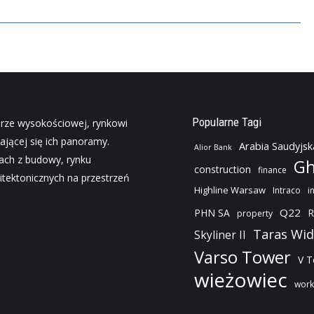
Popularne Tagi
urze wysokościowej, rynkowi
ającej się ich panoramy.
Arabia Saudyjsk
Alior Bank
jach z budowy, rynku
Gh
construction
finance
tektonicznych na przestrzeń
Highline Warsaw
Intraco
i
Q22
PHN SA
R
property
Taras Wi
Skyliner II
Varso Tower
V 
wieżowiec
work