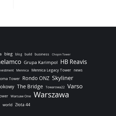
bieg
a
business
blog
build
Chopin Tower
elamco
HB Reavis
Grupa Karimpol
Mennica Legacy Tower
news
nvestment
Mennica
Skyliner
Rondo ONZ
oma Tower
Varso
The Bridge
dokowy
Towarowa22
Warszawa
Tower
Warsaw One
Złota 44
world