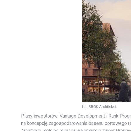
fot. BBGK Architekci
Plany inwestorów: Vantage Development i Rank Progr
na koncepcję zagospodarowania basenu portowego (z
Architekci. Kolejne miejsca w konkursie zajęły: Group-A