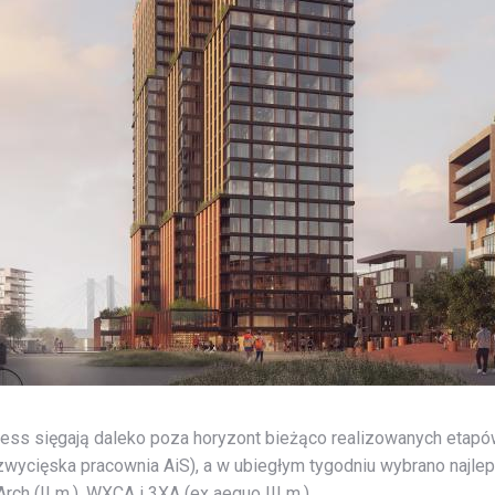
ess sięgają daleko poza horyzont bieżąco realizowanych etapów
wycięska pracownia AiS), a w ubiegłym tygodniu wybrano najle
rch (II m.), WXCA i 3XA (ex aequo III m.).