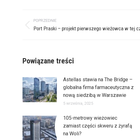
Nawigacja
POPRZEDNIE
wpisów
Poprzedni
Port Praski – projekt pierwszego wieżowca w tej 
wpis:
Powiązane treści
Astellas stawia na The Bridge –
globalna firma farmaceutyczna z
nową siedzibą w Warszawie
5 września, 2025
105-metrowy wieżowiec
zamiast części skweru z żyrafą
na Woli?