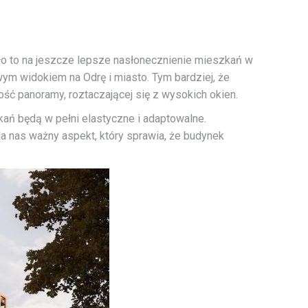
iło to na jeszcze lepsze nasłonecznienie mieszkań w
m widokiem na Odrę i miasto. Tym bardziej, że
ść panoramy, roztaczającej się z wysokich okien.
ań będą w pełni elastyczne i adaptowalne.
 nas ważny aspekt, który sprawia, że budynek