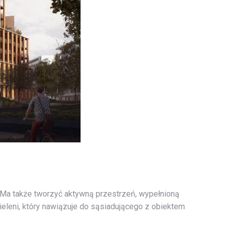
 Ma także tworzyć aktywną przestrzeń, wypełnioną
zieleni, który nawiązuje do sąsiadującego z obiektem