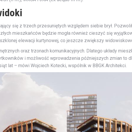
widoki
jący się z trzech przesuniętych względem siebie brył. Pozwol
szłych mieszkańców będzie mogła również cieszyć się wyjątkowy
szklonej elewacji kurtynowej, co jeszcze zwiększy widowiskowo
ętrznych oraz trzonach komunikacyjnych. Dlatego układy mieszk
tkowników i możliwość wprowadzenia późniejszych zmian to dla
esiąt lat – mówi Wojciech Kotecki, wspólnik w BBGK Architekci.