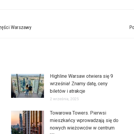
X
Pinterest
Facebook
LinkedIn
części Warszawy
Następny
Po
wpis:
Highline Warsaw otwiera się 9
września! Znamy datę, ceny
biletów i atrakcje
2 września, 2025
Towarowa Towers. Pierwsi
mieszkańcy wprowadzają się do
nowych wieżowców w centrum