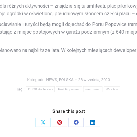
a różnych aktywności – znajdzie się tu amfiteatr, plac piknikowy
oje ogródki w oświetlonej południowym słońcem części placu – 
Wrocławianie i turyści będą mogli dojechać do Portu Popowice tra
tając z miejsc postojowych w garażu podziemnym (z 640 miejsc,
planowano na najbliższe lata. W kolejnych miesiącach deweloper
Kategorie:
NEWS
,
POLSKA
28 września, 2020
Tagi:
BBGK Architekci
Port Popowiec
wieżowiec
Wrocław
Share this post
Share
Share
Share
Share
on
on
on
on