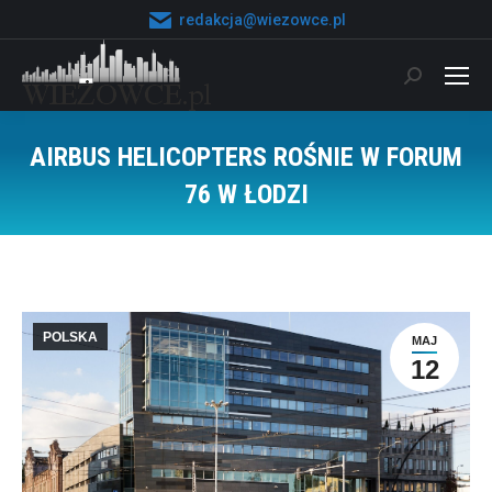
redakcja@wiezowce.pl
Szukaj:
AIRBUS HELICOPTERS ROŚNIE W FORUM
76 W ŁODZI
Jesteś tutaj:
POLSKA
MAJ
12