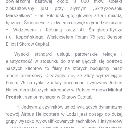
powierzchni biurowej około 8 000 mkw. Obiekt
zlokalizowany jest przy słynnym „Skrzyżowaniu
Marszałków” – al. Piłsudskiego, głównej arterii miasta,
łączącej Śródmieście z dwiema największymi dzielnicami
– Widzewem i Retkinią oraz Al. Śmigłego-Rydza
i ul. Kopcińskiego. Właścicielem Forum 76 jest Benson
Elliot i Sharow Capital.
— Wysoki standard usługi, partnerskie relacje i
elastyczność w stosunku do zmieniających się potrzeb
naszych klientów to filary na których budujemy nasz
model biznesowy. Cieszymy się, że atuty wyróżniające
Forum 76 na rynku zostały docenione i życzymy Airbus
Helicopters dalszych sukcesów w Polsce — mówi
Michał
Proński,
senior manager w Sharow Capital.
— Jednym z czynników umożliwiających dynamiczny
rozwój Airbus Helicopters w Łodzi jest dostęp do dużej
grupy wysoko wykwalifikowanych techników i inżynierów