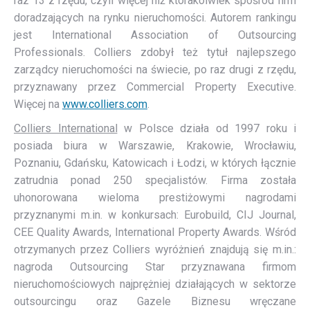
raz 13 z rzędu, czyli więcej niż którakolwiek spośród firm
doradzających na rynku nieruchomości. Autorem rankingu
jest International Association of Outsourcing
Professionals. Colliers zdobył też tytuł najlepszego
zarządcy nieruchomości na świecie, po raz drugi z rzędu,
przyznawany przez Commercial Property Executive.
Więcej na
www.colliers.com
.
Colliers International
w Polsce działa od 1997 roku i
posiada biura w Warszawie, Krakowie, Wrocławiu,
Poznaniu, Gdańsku, Katowicach i Łodzi, w których łącznie
zatrudnia ponad 250 specjalistów. Firma została
uhonorowana wieloma prestiżowymi nagrodami
przyznanymi m.in. w konkursach: Eurobuild, CIJ Journal,
CEE Quality Awards, International Property Awards. Wśród
otrzymanych przez Colliers wyróżnień znajdują się m.in.:
nagroda Outsourcing Star przyznawana firmom
nieruchomościowych najprężniej działających w sektorze
outsourcingu oraz Gazele Biznesu wręczane