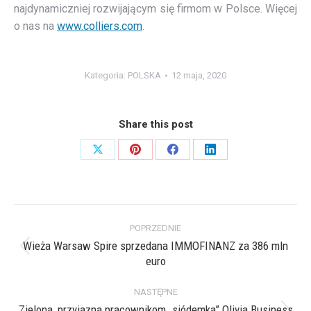
najdynamiczniej rozwijającym się firmom w Polsce. Więcej
o nas na
www.colliers.com
.
Kategoria:
POLSKA
12 maja, 2020
Share this post
Share
Share
Share
Share
on
on
on
on
X
Pinterest
Facebook
LinkedIn
Nawigacja
POPRZEDNIE
wpisów
Wieża Warsaw Spire sprzedana IMMOFINANZ za 386 mln
Poprzedni
euro
wpis:
NASTĘPNE
Zielona, przyjazna pracownikom „siódemka” Olivia Business