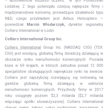
– absolwentów łódzkich uczelni, w tym Politechniki
Łódzkiej. Z tego potencjału czerpią najlepsze firmy i
międzynarodowe koncerny, prowadzące działalność typu
R&D, czego przykładem jest Airbus Helicopters —
powiedział
Marcin Włodarczyk,
dyrektor regionalny
Colliers International w Łodzi.
Colliers International Group Inc.
Colliers International
Group Inc. (NASDAQ: CIGI) (TSX:
CIGI) jest wiodącą, globalną firmą doradczą działającą w
obszarze rynku nieruchomości komercyjnych. Posiada
biura w 69 krajach, w których zatrudnia ponad 12 000
specjalistów obsługujących największe rynki na świecie.
Colliers jest najszybciej rozwijającą się notowaną na
giełdzie globalną firmą działającą w sektorze
nieruchomości komercyjnych. Przychody firmy w 2017
roku osiągnęły poziom $2,3 miliarda ($2,7 miliarda
włączając spółki stowarzyszone). Colliers International
oferuje pełen zakres usług podmiotom związanym z