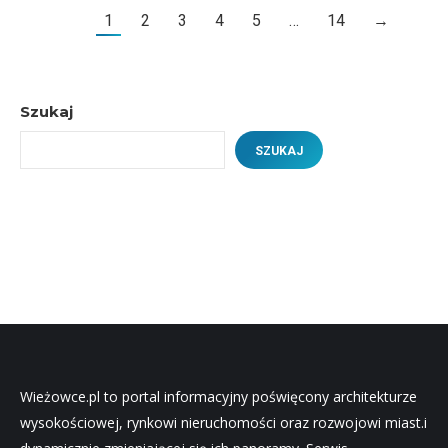
1
2
3
4
5
…
14
→
Szukaj
SZUKAJ
Wieżowce.pl to portal informacyjny poświęcony architekturze
wysokościowej, rynkowi nieruchomości oraz rozwojowi miast.i