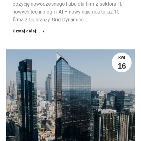
pozycję nowoczesnego hubu dla firm z sektora IT,
nowych technologii i AI – nowy najemca to już 10.
firma z tej branży. Grid Dynamics…
Czytaj dalej...
KWI
16