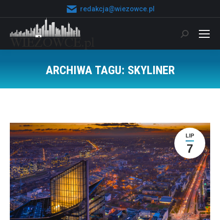
redakcja@wiezowce.pl
Szukaj:
ARCHIWA TAGU:
SKYLINER
Jesteś tutaj:
LIP
7