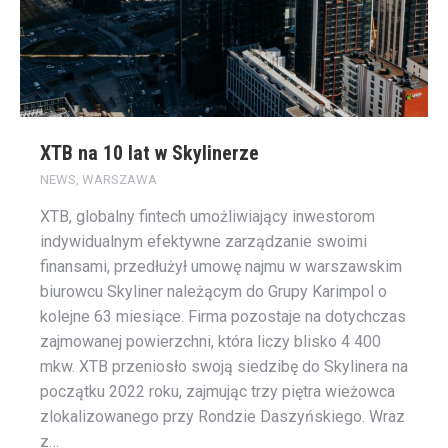
XTB na 10 lat w Skylinerze
NEWS
,
WARSZAWA
XTB, globalny fintech umożliwiający inwestorom
indywidualnym efektywne zarządzanie swoimi
finansami, przedłużył umowę najmu w warszawskim
biurowcu Skyliner należącym do Grupy Karimpol o
kolejne 63 miesiące. Firma pozostaje na dotychczas
zajmowanej powierzchni, która liczy blisko 4 400
mkw. XTB przeniosło swoją siedzibę do Skylinera na
początku 2022 roku, zajmując trzy piętra wieżowca
zlokalizowanego przy Rondzie Daszyńskiego. Wraz
z…