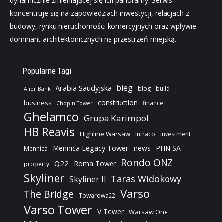
dynamicznie zmieniającej się ich panoramy. Serwis
koncentruje się na zapowiedziach inwestycji, relacjach z
budowy, rynku nieruchomości komercyjnych oraz wpływie
dominant architektonicznych na przestrzeń miejską.
Popularne Tagi
bieg
Arabia Saudyjska
blog
build
Alior Bank
construction
business
finance
Chopin Tower
Ghelamco
Grupa Karimpol
HB Reavis
Highline Warsaw
Intraco
investment
Mennica Legacy Tower
news
PHN SA
Mennica
Rondo ONZ
Q22
Roma Tower
property
Skyliner
Taras Widokowy
Skyliner II
Varso
The Bridge
Towarowa22
Varso Tower
V Tower
Warsaw One