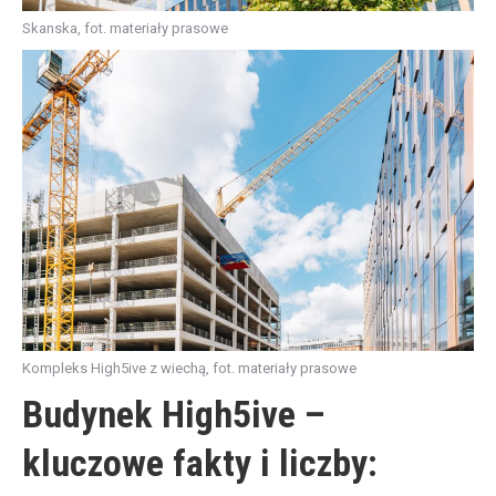
Skanska, fot. materiały prasowe
Kompleks High5ive z wiechą, fot. materiały prasowe
Budynek High5ive –
kluczowe fakty i liczby: