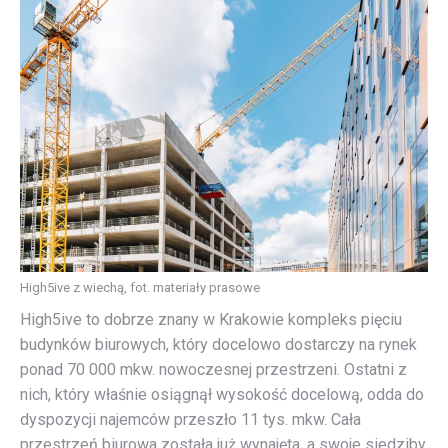
High5ive z wiechą, fot. materiały prasowe
High5ive to dobrze znany w Krakowie kompleks pięciu
budynków biurowych, który docelowo dostarczy na rynek
ponad 70 000 mkw. nowoczesnej przestrzeni. Ostatni z
nich, który właśnie osiągnął wysokość docelową, odda do
dyspozycji najemców przeszło 11 tys. mkw. Cała
przestrzeń biurowa została już wynajęta, a swoje siedziby