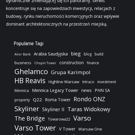
dynamicznie zmieniającej się ich panoramy. Serwis
koncentruje się na zapowiedziach inwestycji, relacjach z
budowy, rynku nieruchomości komercyjnych oraz wpływie
dominant architektonicznych na przestrzeń miejską.
Popularne Tagi
bieg
Arabia Saudyjska
blog
build
Alior Bank
construction
business
finance
Chopin Tower
Ghelamco
Grupa Karimpol
HB Reavis
Highline Warsaw
Intraco
investment
Mennica Legacy Tower
news
PHN SA
Mennica
Rondo ONZ
Q22
Roma Tower
property
Skyliner
Taras Widokowy
Skyliner II
Varso
The Bridge
Towarowa22
Varso Tower
V Tower
Warsaw One