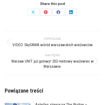
Share this post
Share
Share
Share
Share
on
on
on
on
X
Pinterest
Facebook
LinkedIn
Nawigacja
POPRZEDNIE
wpisów
VIDEO: SkySAWA wśród warszawskich wieżowców
Poprzedni
wpis:
NASTĘPNE
Warsaw UNIT już gotowy! 202-metrowy wieżowiec w
Następny
Warszawie.
wpis:
Powiązane treści
Astellas stawia na The Bridge –