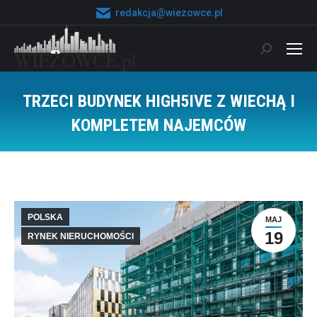
redakcja@wiezowce.pl
Szukaj:
TRZECI BUDYNEK HIGH5IVE Z WIECHĄ I
KOMPLETEM NAJEMCÓW
Jesteś tutaj:
POLSKA
MAJ
19
RYNEK NIERUCHOMOŚCI