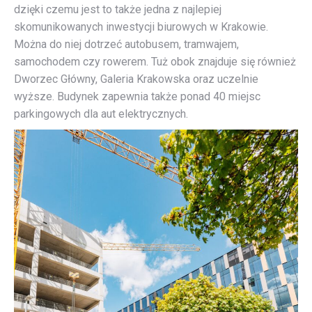
dzięki czemu jest to także jedna z najlepiej
skomunikowanych inwestycji biurowych w Krakowie.
Można do niej dotrzeć autobusem, tramwajem,
samochodem czy rowerem. Tuż obok znajduje się również
Dworzec Główny, Galeria Krakowska oraz uczelnie
wyższe. Budynek zapewnia także ponad 40 miejsc
parkingowych dla aut elektrycznych.