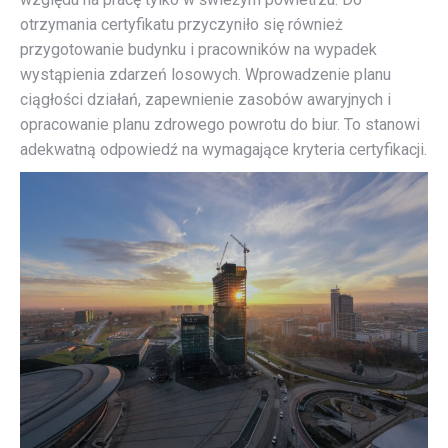
otrzymania certyfikatu przyczyniło się również
przygotowanie budynku i pracowników na wypadek
wystąpienia zdarzeń losowych. Wprowadzenie planu
ciągłości działań, zapewnienie zasobów awaryjnych i
opracowanie planu zdrowego powrotu do biur. To stanowi
adekwatną odpowiedź na wymagające kryteria certyfikacji.