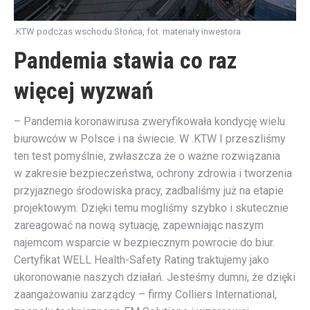
.KTW podczas wschodu Słońca, fot. materiały inwestora
Pandemia stawia co raz
więcej wyzwań
– Pandemia koronawirusa zweryfikowała kondycję wielu
biurowców w Polsce i na świecie. W .KTW I przeszliśmy
ten test pomyślnie, zwłaszcza że o ważne rozwiązania
w zakresie bezpieczeństwa, ochrony zdrowia i tworzenia
przyjaznego środowiska pracy, zadbaliśmy już na etapie
projektowym. Dzięki temu mogliśmy szybko i skutecznie
zareagować na nową sytuację, zapewniając naszym
najemcom wsparcie w bezpiecznym powrocie do biur.
Certyfikat WELL Health-Safety Rating traktujemy jako
ukoronowanie naszych działań. Jesteśmy dumni, że dzięki
zaangażowaniu zarządcy – firmy Colliers International,