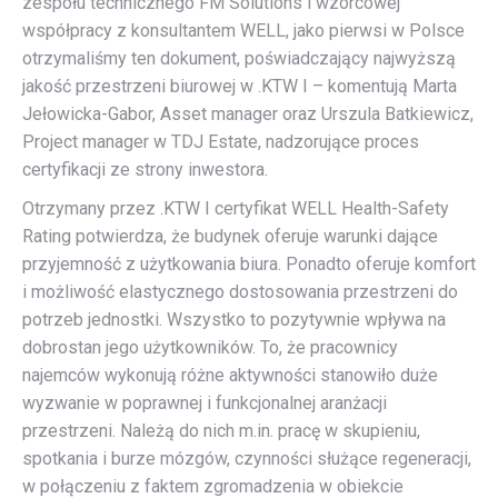
zespołu technicznego FM Solutions i wzorcowej
współpracy z konsultantem WELL, jako pierwsi w Polsce
otrzymaliśmy ten dokument, poświadczający najwyższą
jakość przestrzeni biurowej w .KTW I – komentują Marta
Jełowicka-Gabor, Asset manager oraz Urszula Batkiewicz,
Project manager w TDJ Estate, nadzorujące proces
certyfikacji ze strony inwestora.
Otrzymany przez .KTW I certyfikat WELL Health-Safety
Rating potwierdza, że budynek oferuje warunki dające
przyjemność z użytkowania biura. Ponadto oferuje komfort
i możliwość elastycznego dostosowania przestrzeni do
potrzeb jednostki. Wszystko to pozytywnie wpływa na
dobrostan jego użytkowników. To, że pracownicy
najemców wykonują różne aktywności stanowiło duże
wyzwanie w poprawnej i funkcjonalnej aranżacji
przestrzeni. Należą do nich m.in. pracę w skupieniu,
spotkania i burze mózgów, czynności służące regeneracji,
w połączeniu z faktem zgromadzenia w obiekcie