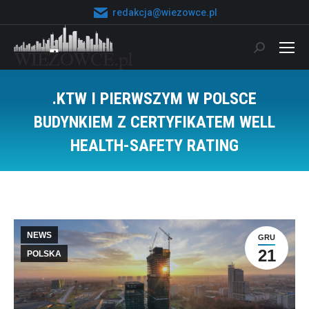
redakcja@wiezowce.pl
Szukaj:
.KTW I PIERWSZYM W POLSCE
BUDYNKIEM Z CERTYFIKATEM WELL
HEALTH-SAFETY RATING
Jesteś tutaj:
NEWS
GRU
21
POLSKA