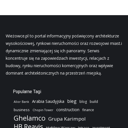
Wieżowce.pl to portal informacyjny poświęcony architekturze
wysokościowej, rynkowi nieruchomości oraz rozwojowi miast.i
dynamicznie zmieniającej się ich panoramy. Serwis
koncentruje się na zapowiedziach inwestycji, relacjach z
budowy, rynku nieruchomości komercyjnych oraz wpływie
dominant architektonicznych na przestrzeń miejską.
Popularne Tagi
bieg
Arabia Saudyjska
blog
build
Alior Bank
construction
business
finance
Chopin Tower
Ghelamco
Grupa Karimpol
HB Reavis
Highline Warsaw
Intraco
investment