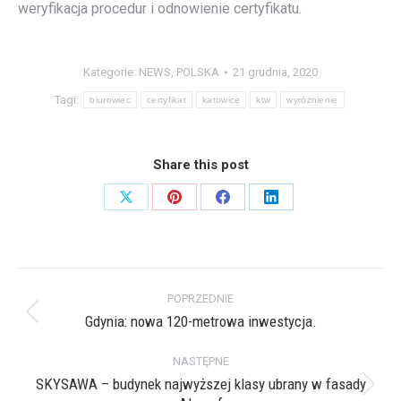
weryfikacja procedur i odnowienie certyfikatu.
Kategorie:
NEWS
,
POLSKA
21 grudnia, 2020
Tagi:
biurowiec
certyfikat
katowice
ktw
wyróżnienie
Share this post
Share
Share
Share
Share
on
on
on
on
X
Pinterest
Facebook
LinkedIn
Nawigacja
POPRZEDNIE
wpisów
Gdynia: nowa 120-metrowa inwestycja.
Poprzedni
wpis:
NASTĘPNE
SKYSAWA – budynek najwyższej klasy ubrany w fasady
Następny