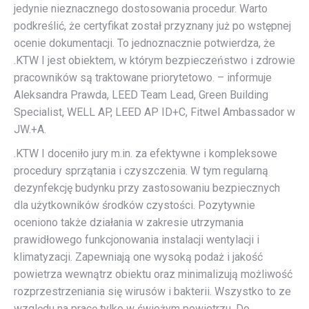
jedynie nieznacznego dostosowania procedur. Warto
podkreślić, że certyfikat został przyznany już po wstępnej
ocenie dokumentacji. To jednoznacznie potwierdza, że
.KTW I jest obiektem, w którym bezpieczeństwo i zdrowie
pracowników są traktowane priorytetowo. – informuje
Aleksandra Prawda, LEED Team Lead, Green Building
Specialist, WELL AP, LEED AP ID+C, Fitwel Ambassador w
JW.+A.
.KTW I doceniło jury m.in. za efektywne i kompleksowe
procedury sprzątania i czyszczenia. W tym regularną
dezynfekcję budynku przy zastosowaniu bezpiecznych
dla użytkowników środków czystości. Pozytywnie
oceniono także działania w zakresie utrzymania
prawidłowego funkcjonowania instalacji wentylacji i
klimatyzacji. Zapewniają one wysoką podaż i jakość
powietrza wewnątrz obiektu oraz minimalizują możliwość
rozprzestrzeniania się wirusów i bakterii. Wszystko to ze
względu na pracę tylko w świeżym powietrzu. Do