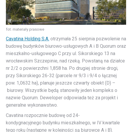
fot. materiały prasowe
Cavatina Holding S.A.
otrzymała 25 sierpnia pozwolenie na
budowę budynków biurowo-usługowych A i B Quorum oraz
mieszkalno-usługowego C przy ul. Sikorskiego 13 na
wrocławskim Szczepinie, nad rzeką. Powstaną na działce
nr 2/2 o powierzchni 1,858 ha. Po drugiej stronie drogi,
przy Sikorskiego 26-32 (parcele nr 9/3 i 9/4 o łącznej
pow. 1,0632 ha), planuje jeszcze czwarty obiekt (D) –
biurowy. Wszystkie będą stanowiły jeden kompleks o
nazwie Quorum. Deweloper odpowiada też za projekt i
generalne wykonawstwo.
Cavatina rozpocznie budowę od 24-
kondygnacyjnego budynku mieszkalnego, w IV kwartale
tego roku (następne w kolejności są biurowce A i B).