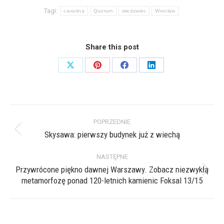
Tagi:
cavatina
Quorum
wieżowiec
Wrocław
Share this post
Share
Share
Share
Share
on
on
on
on
X
Pinterest
Facebook
LinkedIn
Nawigacja
POPRZEDNIE
wpisów
Skysawa: pierwszy budynek już z wiechą
Poprzedni
wpis:
NASTĘPNE
Przywrócone piękno dawnej Warszawy. Zobacz niezwykłą
Następny
metamorfozę ponad 120-letnich kamienic Foksal 13/15
wpis: