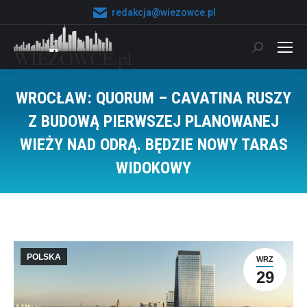
redakcja@wiezowce.pl
Szukaj:
WROCŁAW: QUORUM – CAVATINA RUSZY
Z BUDOWĄ PIERWSZEJ PLANOWANEJ
WIEŻY NAD ODRĄ. BĘDZIE NOWY TARAS
WIDOKOWY
Jesteś tutaj:
POLSKA
WRZ
29