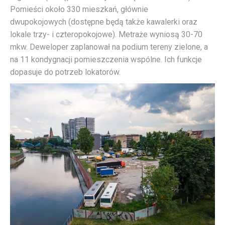
Pomieści około 330 mieszkań, głównie
dwupokojowych (dostępne będą także kawalerki oraz
lokale trzy- i czteropokojowe). Metraże wyniosą 30-70
mkw. Deweloper zaplanował na podium tereny zielone, a
na 11 kondygnacji pomieszczenia wspólne. Ich funkcje
dopasuje do potrzeb lokatorów.