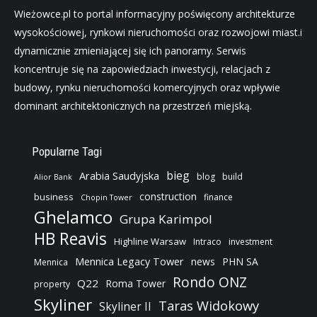
Wieżowce.pl to portal informacyjny poświęcony architekturze
wysokościowej, rynkowi nieruchomości oraz rozwojowi miast.i
dynamicznie zmieniającej się ich panoramy. Serwis
koncentruje się na zapowiedziach inwestycji, relacjach z
budowy, rynku nieruchomości komercyjnych oraz wpływie
dominant architektonicznych na przestrzeń miejską.
Popularne Tagi
bieg
Arabia Saudyjska
blog
build
Alior Bank
construction
business
finance
Chopin Tower
Ghelamco
Grupa Karimpol
HB Reavis
Highline Warsaw
Intraco
investment
Mennica Legacy Tower
news
PHN SA
Mennica
Rondo ONZ
Q22
Roma Tower
property
Skyliner
Taras Widokowy
Skyliner II