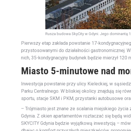
Rusza budowa SkyCity w Gdyni. Jego dominantą 12
Pierwszy etap zakłada powstanie 17-kondygnacyjnego
przystosowanymi do działalności gastronomicznej. W
nich, 35-kondygnacyjny budynek będzie mierzył 120 
Miasto 5-minutowe nad m
Inwestycja powstanie przy ulicy Kieleckiej, w sąsie
Parku Centralnego. W bliskiej okolicy znajdują się r
sportu, stacje SKM i PKM, przystanki autobusowe oraz
– Trójmiasto jest znane ze scalania miejskiego życia 
Gdynia. Z okien apartamentów roztaczać się będą wido
SKYCITY Gdynia będzie wyjątkową inwestycją – mówi
dbając o komfort przyszłych mieszkańców, proponuje