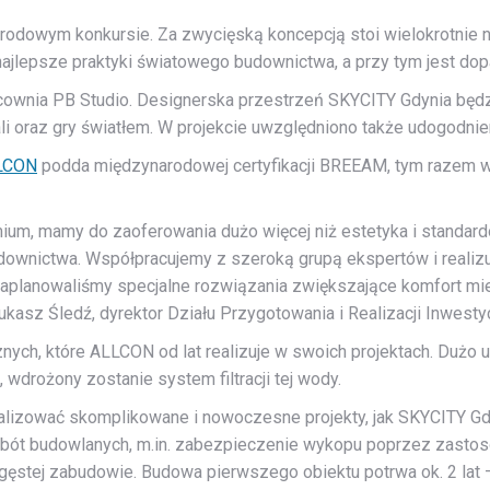
odowym konkursie. Za zwycięską koncepcją stoi wielokrotnie nag
jlepsze praktyki światowego budownictwa, a przy tym jest dop
pracownia PB Studio. Designerska przestrzeń SKYCITY Gdynia b
ali oraz gry światłem. W projekcie uwzględniono także udogodnie
LCON
podda międzynarodowej certyfikacji BREEAM, tym razem w 
ium, mamy do zaoferowania dużo więcej niż estetyka i standa
ownictwa. Współpracujemy z szeroką grupą ekspertów i realiz
zaplanowaliśmy specjalne rozwiązania zwiększające komfort mi
kasz Śledź, dyrektor Działu Przygotowania i Realizacji Inwest
ych, które ALLCON od lat realizuje w swoich projektach. Dużo 
drożony zostanie system filtracji tej wody.
lizować skomplikowane i nowoczesne projekty, jak SKYCITY Gd
ót budowlanych, m.in. zabezpieczenie wykopu poprzez zastos
ęstej zabudowie. Budowa pierwszego obiektu potrwa ok. 2 lat –