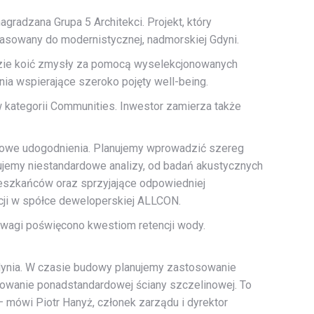
radzana Grupa 5 Architekci. Projekt, który
asowany do modernistycznej, nadmorskiej Gdyni.
ędzie koić zmysły za pomocą wyselekcjonowanych
nia wspierające szeroko pojęty well-being.
kategorii Communities. Inwestor zamierza także
rdowe udogodnienia. Planujemy wprowadzić szereg
ujemy niestandardowe analizy, od badań akustycznych
eszkańców oraz sprzyjające odpowiedniej
ycji w spółce deweloperskiej ALLCON.
uwagi poświęcono kwestiom retencji wody.
ynia. W czasie budowy planujemy zastosowanie
owanie ponadstandardowej ściany szczelinowej. To
 mówi Piotr Hanyż, członek zarządu i dyrektor