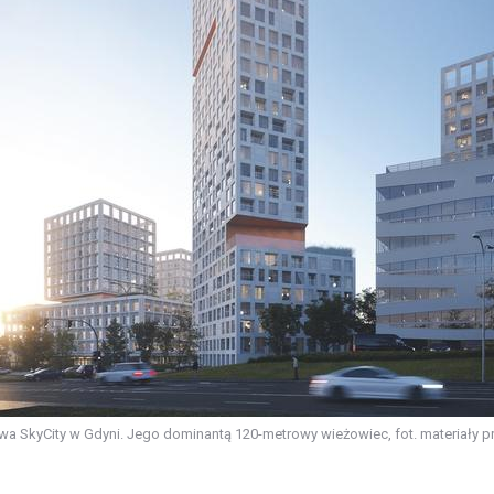
a SkyCity w Gdyni. Jego dominantą 120-metrowy wieżowiec, fot. materiały 