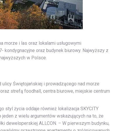
a morze i las oraz lokalami usługowymi
 7- kondygnacyjne oraz budynek biurowy. Najwyższy z
 najwyższych w Polsce.
d ulicy Świętojańskiej i prowadzącego nad morze
raz strefą foodhall, centra biurowe, miejskie centrum
go styl życia oddaje również lokalizacja SKYCITY
o jeden z wielu argumentów wskazujących na to, że
ółki deweloperskiej ALLCON. – W pierwszym budynku,
anowaliśmy przestronne apartamenty o zróżnicowanych