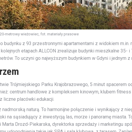
0-metrowy wieżowiec, fot. materiały prasowe
 budynku z 93 przestronnymi apartamentami z widokiem m.in. n
 kolejnych etapach ALLCON zrealizuje budynki mieszkalne 35- i
metrów. To uczyni go najwyższym budynkiem w Gdyni i jednym z
orzem
dztwie Trójmiejskiego Parku Krajobrazowego, 5 minut spacerem o
ównież: centrum handlowe z kompleksem kinowym, klubem fitness o
 liczne placówki edukacji.
z nadmorską naturą. To harmonijne połączenie i wynikający z nie
ki na sąsiadujący z inwestycją las, morze i panoramę miasta. T
 Marta Drozd-Piekarska, dyrektorka sprzedaży i marketingu sp
my udogodnienia takie jak SPA i sala klubowa z tarasem. Zapl