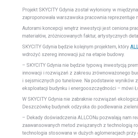
Projekt SKYCITY Gdynia został wyłoniony w międzynar
zaproponowała warszawska pracownia reprezentuje na
Autorami koncepcji wnętrz inwestycji jest ceniona 
materiałów, zróżnicowanych faktur, artystycznych det
SKYCITY Gdynia będzie kolejnym projektem, który
AL
wdrożyć szereg innowacji już na etapie budowy.
– SKYCITY Gdynia nie będzie typową inwestycją prem
innowacji i rozwiązań z zakresu zrównoważonego bud
i sejsmicznych po tunelowe. Na podstawie wyników 
eksploatacji budynku i energooszczędności – mówi Łu
W SKYCITY Gdynia nie zabraknie rozwiązań ekologiczn
Deszczówkę budynek odzyska do podlewania zieleni, w
– Dekady doświadczenia ALLCONu pozwalają nam rea
zaawansowanych metod związanych z technologią rob
technologia stosowana w dużych aglomeracjach przy g