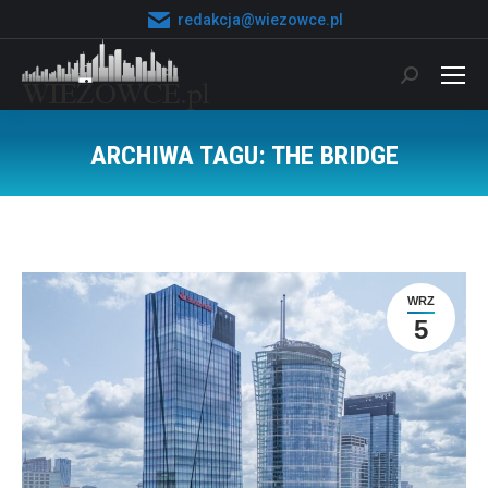
redakcja@wiezowce.pl
Szukaj:
ARCHIWA TAGU:
THE BRIDGE
Jesteś tutaj:
WRZ
5