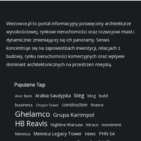
Wieżowce.pl to portal informacyjny poświęcony architekturze
wysokościowej, rynkowi nieruchomości oraz rozwojowi miast.i
dynamicznie zmieniającej się ich panoramy. Serwis
koncentruje się na zapowiedziach inwestycji, relacjach z
budowy, rynku nieruchomości komercyjnych oraz wpływie
dominant architektonicznych na przestrzeń miejską.
Popularne Tagi
bieg
Arabia Saudyjska
blog
build
Alior Bank
construction
business
finance
Chopin Tower
Ghelamco
Grupa Karimpol
HB Reavis
Highline Warsaw
Intraco
investment
Mennica Legacy Tower
news
PHN SA
Mennica