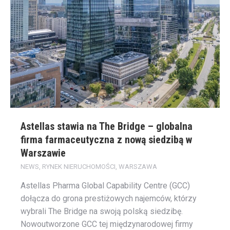
Astellas stawia na The Bridge – globalna
firma farmaceutyczna z nową siedzibą w
Warszawie
NEWS
,
RYNEK NIERUCHOMOŚCI
,
WARSZAWA
Astellas Pharma Global Capability Centre (GCC)
dołącza do grona prestiżowych najemców, którzy
wybrali The Bridge na swoją polską siedzibę.
Nowoutworzone GCC tej międzynarodowej firmy