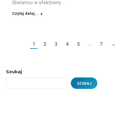
Ghelamco w efektowny…
Czytaj dalej...
1
2
3
4
5
…
7
→
Szukaj
SZUKAJ