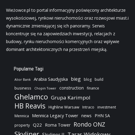
Wieżowce.pl to portal informacyjny poświęcony architekturze
wysokościowej, rynkowi nieruchomości oraz rozwojowi miast.i
dynamicznie zmieniającej się ich panoramy. Serwis
koncentruje się na zapowiedziach inwestycji, relacjach z
budowy, rynku nieruchomości komercyjnych oraz wpływie
dominant architektonicznych na przestrzeń miejską.
Popularne Tagi
bieg
Arabia Saudyjska
blog
build
Alior Bank
construction
business
finance
Chopin Tower
Ghelamco
Grupa Karimpol
HB Reavis
Highline Warsaw
Intraco
investment
Mennica Legacy Tower
news
PHN SA
Mennica
Rondo ONZ
Q22
Roma Tower
property
Skyliner
Taras Widokowy
Skyliner II