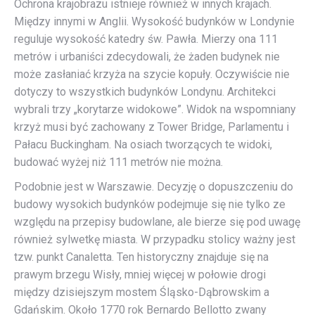
Ochrona krajobrazu istnieje również w innych krajach.
Między innymi w Anglii. Wysokość budynków w Londynie
reguluje wysokość katedry św. Pawła. Mierzy ona 111
metrów i urbaniści zdecydowali, że żaden budynek nie
może zasłaniać krzyża na szycie kopuły. Oczywiście nie
dotyczy to wszystkich budynków Londynu. Architekci
wybrali trzy „korytarze widokowe”. Widok na wspomniany
krzyż musi być zachowany z Tower Bridge, Parlamentu i
Pałacu Buckingham. Na osiach tworzących te widoki,
budować wyżej niż 111 metrów nie można.
Podobnie jest w Warszawie. Decyzję o dopuszczeniu do
budowy wysokich budynków podejmuje się nie tylko ze
względu na przepisy budowlane, ale bierze się pod uwagę
również sylwetkę miasta. W przypadku stolicy ważny jest
tzw. punkt Canaletta. Ten historyczny znajduje się na
prawym brzegu Wisły, mniej więcej w połowie drogi
między dzisiejszym mostem Śląsko-Dąbrowskim a
Gdańskim. Około 1770 rok Bernardo Bellotto zwany