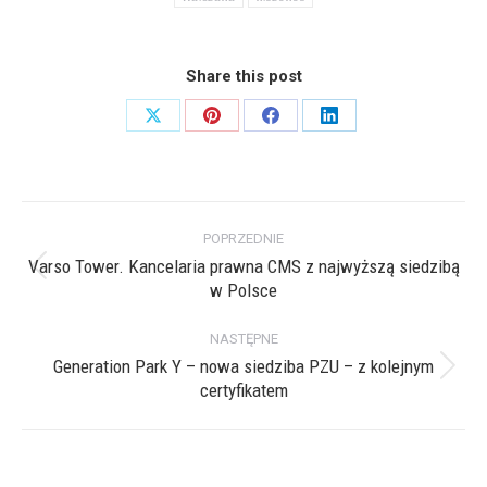
Share this post
Share
Share
Share
Share
on
on
on
on
X
Pinterest
Facebook
LinkedIn
Nawigacja
POPRZEDNIE
wpisów
Varso Tower. Kancelaria prawna CMS z najwyższą siedzibą
Poprzedni
w Polsce
wpis:
NASTĘPNE
Generation Park Y – nowa siedziba PZU – z kolejnym
Następny
certyfikatem
wpis: