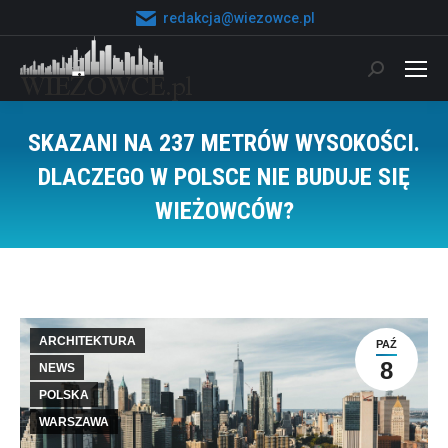
redakcja@wiezowce.pl
Szukaj:
SKAZANI NA 237 METRÓW WYSOKOŚCI.
DLACZEGO W POLSCE NIE BUDUJE SIĘ
WIEŻOWCÓW?
Jesteś tutaj:
ARCHITEKTURA
PAŹ
8
NEWS
POLSKA
WARSZAWA