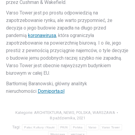
przez Cushman & Wakefield.
Varso Tower jest po prostu odpowiedzią na
zapotrzebowanie rynku, ale warto przypomnieć, że
decyzja o jego budowie zapadła na długo przed
pandemią
koronawirusa
, która ograniczyła
zapotrzebowanie na powierzchnię biurową. I o ile, jego
prestiż z pewnością przyciągnie najemców, o tyle decyzje
o budowie jemu podobnych raczej szybko nie zapadną.
Varso Tower jest obecnie najwyższym budynkiem
biurowym w całej EU.
Bartłomiej Baranowski, główny analityk
nieruchomości
Domiporta.pl
Kategorie:
ARCHITEKTURA
,
NEWS
,
POLSKA
,
WARSZAWA
8 października, 2021
Tagi:
Pałac Kultury i Nauki
PKiN
Polska
Varso
Varso Tower
Warszawa
wieżowce