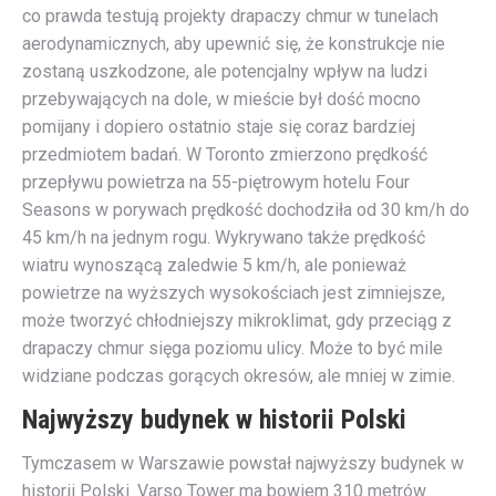
co prawda testują projekty drapaczy chmur w tunelach
aerodynamicznych, aby upewnić się, że konstrukcje nie
zostaną uszkodzone, ale potencjalny wpływ na ludzi
przebywających na dole, w mieście był dość mocno
pomijany i dopiero ostatnio staje się coraz bardziej
przedmiotem badań. W Toronto zmierzono prędkość
przepływu powietrza na 55-piętrowym hotelu Four
Seasons w porywach prędkość dochodziła od 30 km/h do
45 km/h na jednym rogu. Wykrywano także prędkość
wiatru wynoszącą zaledwie 5 km/h, ale ponieważ
powietrze na wyższych wysokościach jest zimniejsze,
może tworzyć chłodniejszy mikroklimat, gdy przeciąg z
drapaczy chmur sięga poziomu ulicy. Może to być mile
widziane podczas gorących okresów, ale mniej w zimie.
Najwyższy budynek w historii Polski
Tymczasem w Warszawie powstał najwyższy budynek w
historii Polski. Varso Tower ma bowiem 310 metrów