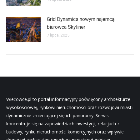
Grid Dynamics nowym najemcą
biurowca Skyliner
7 lipca, 2025
Wieżowce.pl to portal informacyjny poświęcony architekturze
wysokościowej, rynkowi nieruchomości oraz rozwojowi miast.i
dynamicznie zmieniającej się ich panoramy. Serwis
koncentruje się na zapowiedziach inwestycji, relacjach z
budowy, rynku nieruchomości komercyjnych oraz wpływie
dominant architektonicznych na przestrzeń miejską.