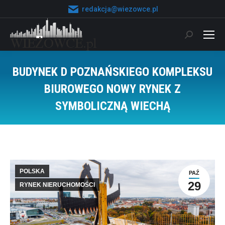
redakcja@wiezowce.pl
Szukaj:
BUDYNEK D POZNAŃSKIEGO KOMPLEKSU
BIUROWEGO NOWY RYNEK Z
SYMBOLICZNĄ WIECHĄ
Jesteś tutaj:
POLSKA
PAŹ
29
RYNEK NIERUCHOMOŚCI