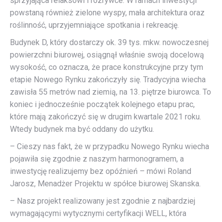
sprzyjająca relaksowi i rozrywce. W ramach inwestycji
powstaną również zielone wyspy, mała architektura oraz
roślinność, uprzyjemniające spotkania i rekreację.
Budynek D, który dostarczy ok. 39 tys. mkw. nowoczesnej
powierzchni biurowej, osiągnął właśnie swoją docelową
wysokość, co oznacza, że prace konstrukcyjne przy tym
etapie Nowego Rynku zakończyły się. Tradycyjna wiecha
zawisła 55 metrów nad ziemią, na 13. piętrze biurowca. To
koniec i jednocześnie początek kolejnego etapu prac,
które mają zakończyć się w drugim kwartale 2021 roku.
Wtedy budynek ma być oddany do użytku.
– Cieszy nas fakt, że w przypadku Nowego Rynku wiecha
pojawiła się zgodnie z naszym harmonogramem, a
inwestycję realizujemy bez opóźnień – mówi Roland
Jarosz, Menadżer Projektu w spółce biurowej Skanska.
– Nasz projekt realizowany jest zgodnie z najbardziej
wymagającymi wytycznymi certyfikacji WELL, która