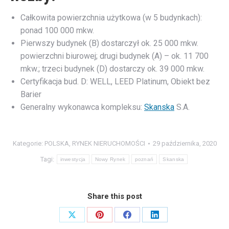
Całkowita powierzchnia użytkowa (w 5 budynkach):
ponad 100 000 mkw.
Pierwszy budynek (B) dostarczył ok. 25 000 mkw.
powierzchni biurowej; drugi budynek (A) – ok. 11 700
mkw.; trzeci budynek (D) dostarczy ok. 39 000 mkw.
Certyfikacja bud. D: WELL, LEED Platinum, Obiekt bez
Barier
Generalny wykonawca kompleksu:
Skanska
S.A.
Kategorie:
POLSKA
,
RYNEK NIERUCHOMOŚCI
29 października, 2020
Tagi:
inwestycja
Nowy Rynek
poznań
Skanska
Share this post
Share
Share
Share
Share