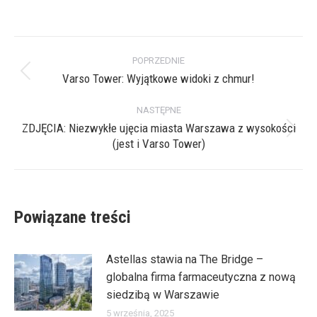
on
on
on
on
X
Pinterest
Facebook
LinkedIn
Nawigacja
POPRZEDNIE
wpisów
Varso Tower: Wyjątkowe widoki z chmur!
Poprzedni
wpis:
NASTĘPNE
ZDJĘCIA: Niezwykłe ujęcia miasta Warszawa z wysokości
Następny
(jest i Varso Tower)
wpis:
Powiązane treści
Astellas stawia na The Bridge –
globalna firma farmaceutyczna z nową
siedzibą w Warszawie
5 września, 2025