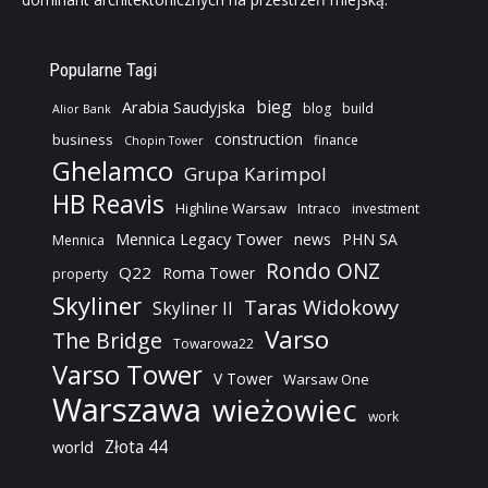
Popularne Tagi
bieg
Arabia Saudyjska
blog
build
Alior Bank
construction
business
finance
Chopin Tower
Ghelamco
Grupa Karimpol
HB Reavis
Highline Warsaw
Intraco
investment
Mennica Legacy Tower
news
PHN SA
Mennica
Rondo ONZ
Q22
Roma Tower
property
Skyliner
Taras Widokowy
Skyliner II
Varso
The Bridge
Towarowa22
Varso Tower
V Tower
Warsaw One
Warszawa
wieżowiec
work
Złota 44
world