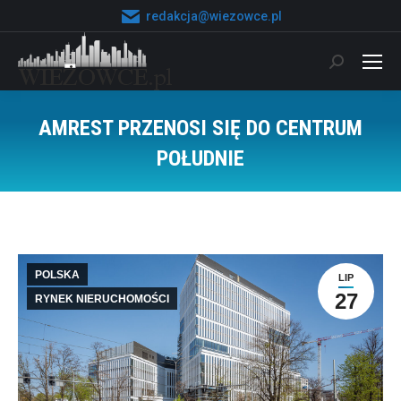
redakcja@wiezowce.pl
Szukaj:
AMREST PRZENOSI SIĘ DO CENTRUM
POŁUDNIE
Jesteś tutaj:
POLSKA
LIP
27
RYNEK NIERUCHOMOŚCI