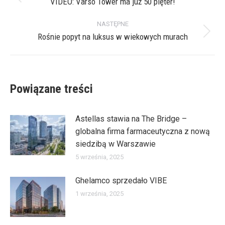
wpisów
VIDEO: Varso Tower ma już 50 pięter!
Poprzedni
wpis:
NASTĘPNE
Rośnie popyt na luksus w wiekowych murach
Następny
wpis:
Powiązane treści
Astellas stawia na The Bridge –
globalna firma farmaceutyczna z nową
siedzibą w Warszawie
5 września, 2025
Ghelamco sprzedało VIBE
1 września, 2025