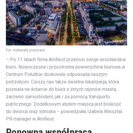
fot. materiały prasowe
– Po 11 latach firma AmRest przenosi swoje wrocławskie
biuro. Nowoczesna i przestronna powierzchnia biurowa w
Centrum Południe doskonale odpowiada naszym
potrzebom. Cieszy nas także świetna lokalizacja, która
pozwala na dotarcie do biura z innych rejonów miasta,
zarówno samochodem, jak i za pomocą transportu
publicznego. Dodatkowym atutem miejsca jest bliskość
do dworca oraz lotniska – powiedziała Izabela Winsztal
PR manager w AmRest.
Ponowna współpraca