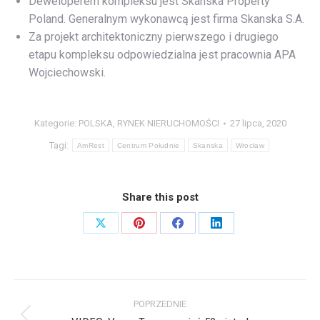
Deweloperem kompleksu jest Skanska Property
Poland. Generalnym wykonawcą jest firma Skanska S.A.
Za projekt architektoniczny pierwszego i drugiego
etapu kompleksu odpowiedzialna jest pracownia APA
Wojciechowski.
Kategorie:
POLSKA
,
RYNEK NIERUCHOMOŚCI
27 lipca, 2020
Tagi:
AmRest
Centrum Południe
Skanska
Wrocław
Share this post
Share
Share
Share
Share
on
on
on
on
X
Pinterest
Facebook
LinkedIn
Nawigacja
POPRZEDNIE