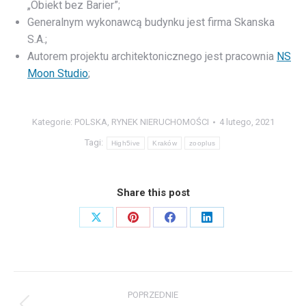
„Obiekt bez Barier”;
Generalnym wykonawcą budynku jest firma Skanska
S.A.;
Autorem projektu architektonicznego jest pracownia
NS
Moon Studio
;
Kategorie:
POLSKA
,
RYNEK NIERUCHOMOŚCI
4 lutego, 2021
Tagi:
High5ive
Kraków
zooplus
Share this post
Share
Share
Share
Share
on
on
on
on
X
Pinterest
Facebook
LinkedIn
Nawigacja
POPRZEDNIE