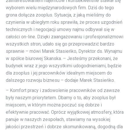
zainteresowaniem najemców i konsekwentnie stawał się
wyborem wielu międzynarodowych firm. Dziś do tego
grona dołącza zooplus. Sytuacja, z jaką mieliśmy do
czynienia w ubiegłym roku sprawiła, że proces uzgodnień
technicznych i negocjacji umowy najmu odbywał się w
całości on-line. Dzięki zaangażowaniu i profesjonalizmowi
wszystkich stron, udało się go przeprowadzić bardzo
sprawnie – mówi Marek Stasieńko, Dyrektor ds. Wynajmu
w spółce biurowej Skanska. – Jesteśmy przekonani, że
budynek wraz z jego wszystkimi udogodnieniami, będzie
dla zooplus i jej pracowników idealnym miejscem do
dalszego rozwoju biznesu – dodaje Marek Stasieńko.
– Komfort pracy i zadowolenie pracowników od zawsze
były naszym priorytetem. Dbamy o to, aby zooplus był
miejscem, w którym można poczuć się dobrze i
efektywnie pracować. Oprócz wyjątkowej atmosfery, która
panuje w naszych zespołach, stawiamy na wysokiej
jakości przestrzeń i dobrze skomunikowaną, dogodną dla