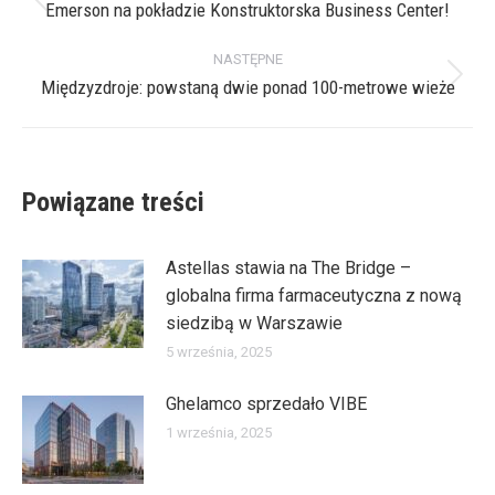
wpisów
Emerson na pokładzie Konstruktorska Business Center!
Poprzedni
wpis:
NASTĘPNE
Międzyzdroje: powstaną dwie ponad 100-metrowe wieże
Następny
wpis:
Powiązane treści
Astellas stawia na The Bridge –
globalna firma farmaceutyczna z nową
siedzibą w Warszawie
5 września, 2025
Ghelamco sprzedało VIBE
1 września, 2025