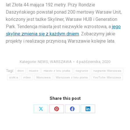
lat Złota 44 mająca 192 metry. Przy Rondzie
Daszyńskiego powstał ponad 200 mertowy Warsaw Unit,
kończony jest tażke Skyliner, Warsaw HUB i Generation
Park. Tendencja miasta jest niezwykle wzrostowa, a
jego
skyline zmienia się z każdym dniem
. Zobaczymy jakie
projekty i realizacje przyniosą Warszawie kolejne lata.
Kategorie:
NEWS
,
WARSZAWA
4 października, 2020
Tagi:
dron
miasto
miasto z lotu ptaka
nagranie
nagranie Warszawa
stolica
video
Warszawa
Warszawa z lotu ptaka
YouTube Warszawa
Share this post
Share
Share
Share
Share
on
on
on
on