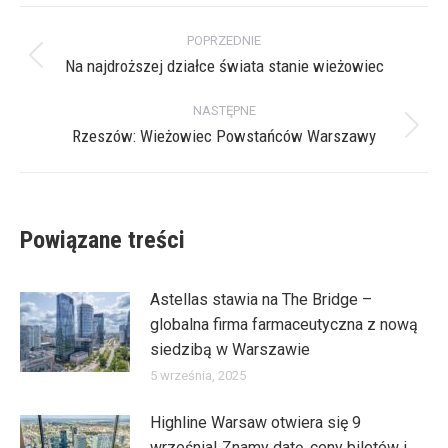
X
Pinterest
Facebook
LinkedIn
Nawigacja
POPRZEDNIE
wpisów
Na najdroższej działce świata stanie wieżowiec
Poprzedni
wpis:
NASTĘPNE
Rzeszów: Wieżowiec Powstańców Warszawy
Następny
wpis:
Powiązane treści
Astellas stawia na The Bridge –
globalna firma farmaceutyczna z nową
siedzibą w Warszawie
5 września, 2025
Highline Warsaw otwiera się 9
września! Znamy datę, ceny biletów i