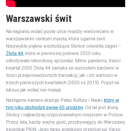
Warszawski świt
Na nagraniu widać puste ulice między wieżowcami w
warszawskim centrum miasta, które ogarnia świt.
Niezwykle piękne wschodzące Słońce oświetla żagiel –
Złotą 44
, która w pierwszej połowie 2020 roku
odnotowała rekordową sprzedaż. Mimo pandemii, trzeci
kwartał 2020 Złota 44 zamyka ze wzrostem zarówno w
ilości przeprowadzonych transakcji, jak i ich wartości w
trzech pierwszych kwartałach (2020 vs 2019). Popyt na
luksus jak widać nie maleje.
Następnie kamera ukazuje Pałac Kultury i Nauki,
który w
tym roku obchodził swoje 65 urodziny
. Od lat jest ikoną
Stolicy i najbardziej rozpoznawalnym miejscem w Polsce.
Przez lata, każdy ważny gość, przybywający do Warszawy
zwiedzał PKiN. Jego taras widokowy przerósł już Varso