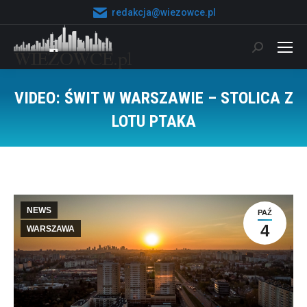
redakcja@wiezowce.pl
Szukaj:
VIDEO: ŚWIT W WARSZAWIE – STOLICA Z
LOTU PTAKA
Jesteś tutaj:
NEWS
PAŹ
4
WARSZAWA