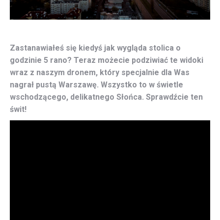
Zastanawiałeś się kiedyś jak wygląda stolica o
godzinie 5 rano? Teraz możecie podziwiać te widoki
wraz z naszym dronem, który specjalnie dla Was
nagrał pustą Warszawę. Wszystko to w świetle
wschodzącego, delikatnego Słońca. Sprawdźcie ten
świt!