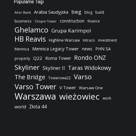
Popularne Tagi
bieg
Arabia Saudyjska
blog
build
Alior Bank
construction
business
finance
Chopin Tower
Ghelamco
Grupa Karimpol
HB Reavis
Highline Warsaw
Intraco
investment
Mennica Legacy Tower
news
PHN SA
Mennica
Rondo ONZ
Q22
Roma Tower
property
Skyliner
Taras Widokowy
Skyliner II
Varso
The Bridge
Towarowa22
Varso Tower
V Tower
Warsaw One
Warszawa
wieżowiec
work
Złota 44
world