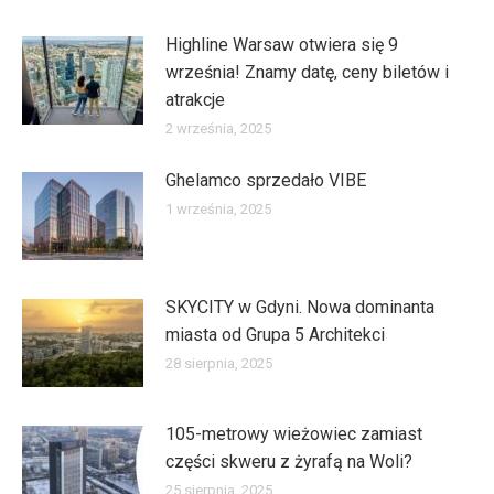
Highline Warsaw otwiera się 9
września! Znamy datę, ceny biletów i
atrakcje
2 września, 2025
Ghelamco sprzedało VIBE
1 września, 2025
SKYCITY w Gdyni. Nowa dominanta
miasta od Grupa 5 Architekci
28 sierpnia, 2025
105-metrowy wieżowiec zamiast
części skweru z żyrafą na Woli?
25 sierpnia, 2025