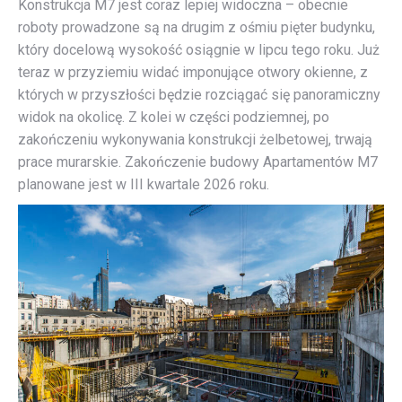
Konstrukcja M7 jest coraz lepiej widoczna – obecnie
roboty prowadzone są na drugim z ośmiu pięter budynku,
który docelową wysokość osiągnie w lipcu tego roku. Już
teraz w przyziemiu widać imponujące otwory okienne, z
których w przyszłości będzie rozciągać się panoramiczny
widok na okolicę. Z kolei w części podziemnej, po
zakończeniu wykonywania konstrukcji żelbetowej, trwają
prace murarskie. Zakończenie budowy Apartamentów M7
planowane jest w III kwartale 2026 roku.