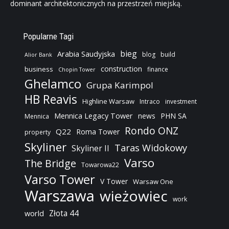
dominant architektonicznych na przestrzeń miejską.
Popularne Tagi
bieg
Arabia Saudyjska
blog
build
Alior Bank
construction
business
finance
Chopin Tower
Ghelamco
Grupa Karimpol
HB Reavis
Highline Warsaw
Intraco
investment
Mennica Legacy Tower
news
PHN SA
Mennica
Rondo ONZ
Q22
Roma Tower
property
Skyliner
Taras Widokowy
Skyliner II
Varso
The Bridge
Towarowa22
Varso Tower
V Tower
Warsaw One
Warszawa
wieżowiec
work
Złota 44
world