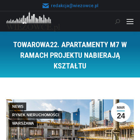
redakcja@wiezowce.pl
Szukaj:
TOWAROWA22. APARTAMENTY M7 W
RAMACH PROJEKTU NABIERAJĄ
KSZTAŁTU
Jesteś tutaj:
NEWS
MAR
24
RYNEK NIERUCHOMOŚCI
WARSZAWA