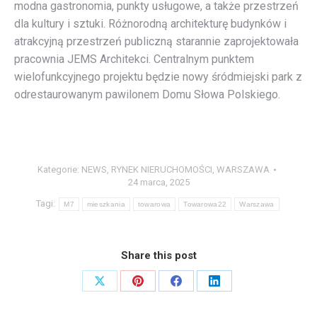
modna gastronomia, punkty usługowe, a także przestrzeń
dla kultury i sztuki. Różnorodną architekturę budynków i
atrakcyjną przestrzeń publiczną starannie zaprojektowała
pracownia JEMS Architekci. Centralnym punktem
wielofunkcyjnego projektu będzie nowy śródmiejski park z
odrestaurowanym pawilonem Domu Słowa Polskiego.
Kategorie:
NEWS
,
RYNEK NIERUCHOMOŚCI
,
WARSZAWA
24 marca, 2025
Tagi:
M7
mieszkania
towarowa
Towarowa22
Warszawa
Share this post
Share
Share
Share
Share
on
on
on
on