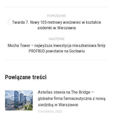
X
Pinterest
Facebook
LinkedIn
Nawigacja
POPRZEDNIE
wpisów
Twarda 7. Nowy 105-metrowy wieżowiec w kształcie
Poprzedni
siódemki w Warszawie
wpis:
NASTĘPNE
Mocha Tower – najwyższa inwestycja mieszkaniowa firmy
Następny
PROFBUD powstanie na Gocławiu
wpis:
Powiązane treści
Astellas stawia na The Bridge –
globalna firma farmaceutyczna z nową
siedzibą w Warszawie
5 września, 2025