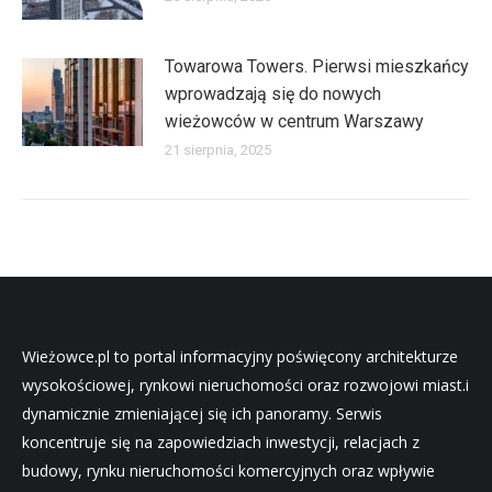
Towarowa Towers. Pierwsi mieszkańcy
wprowadzają się do nowych
wieżowców w centrum Warszawy
21 sierpnia, 2025
Wieżowce.pl to portal informacyjny poświęcony architekturze
wysokościowej, rynkowi nieruchomości oraz rozwojowi miast.i
dynamicznie zmieniającej się ich panoramy. Serwis
koncentruje się na zapowiedziach inwestycji, relacjach z
budowy, rynku nieruchomości komercyjnych oraz wpływie