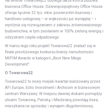
Na terenie Towarowej22 dobiega także końca budowa
biurowca Office House. Dziewięciopiętrowy Office House
oferuje łącznie 32 tys. mkw. powierzchni biurowej i
handlowo-usługowej – w większości już wynajętej – i
wyróżnia się rozwiązaniami z zakresu zrównoważonego
budownictwa, w tym zasilaniem w 100% zieloną energią i
odzyskiem ciepła odpadowego.
W marcu tego roku projekt Towarowa22 znalazł się w
finale prestiżowego konkursu branży nieruchomości
MIPIM Awards w kategorii „Best New Mega
Development”.
O Towarowa22
Towarowa22 to nowy miejski kwartał realizowany przez
AFI Europe, Echo Investment i Archicom w biznesowym
centrum Warszawy. W miejscu dawnej drukarni pomiędzy
ulicami Towarową, Pańską i Miedzianą powstają biura,
mieszkania na sprzedaż i wynajem długoterminowy,