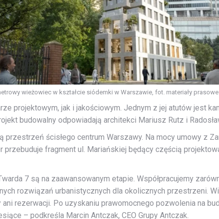
etrowy wieżowiec w kształcie siódemki w Warszawie, fot. materiały prasowe
e projektowym, jak i jakościowym. Jednym z jej atutów jest kam
jekt budowalny odpowiadają architekci Mariusz Rutz i Radosław
zną przestrzeń ścisłego centrum Warszawy. Na mocy umowy z Za
 przebuduje fragment ul. Mariańskiej będący częścią projekto
Twarda 7 są na zaawansowanym etapie. Współpracujemy zarówno 
nych rozwiązań urbanistycznych dla okolicznych przestrzeni. W
y ani rezerwacji. Po uzyskaniu prawomocnego pozwolenia na b
esiące – podkreśla Marcin Antczak, CEO Grupy Antczak.