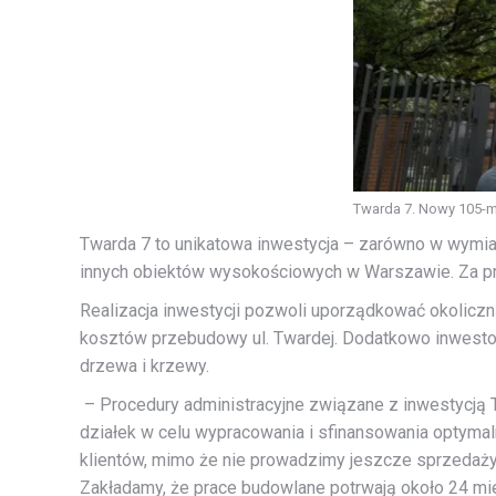
Twarda 7. Nowy 105-m
Twarda 7 to unikatowa inwestycja – zarówno w wymiarz
innych obiektów wysokościowych w Warszawie. Za pro
Realizacja inwestycji pozwoli uporządkować okolic
kosztów przebudowy ul. Twardej. Dodatkowo inwestor
drzewa i krzewy.
– Procedury administracyjne związane z inwestycją 
działek w celu wypracowania i sfinansowania optymal
klientów, mimo że nie prowadzimy jeszcze sprzedaż
Zakładamy, że prace budowlane potrwają około 24 mi