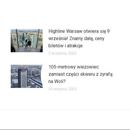
Highline Warsaw otwiera się 9
września! Znamy datę, ceny
biletów i atrakcje
2 września, 2025
105-metrowy wieżowiec
zamiast części skweru z żyrafą
na Woli?
25 sierpnia, 2025