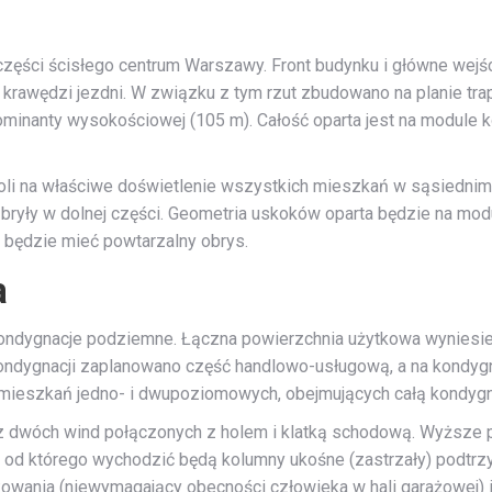
zęści ścisłego centrum Warszawy. Front budynku i główne wejśc
o krawędzi jezdni. W związku z tym rzut zbudowano na planie tr
inanty wysokościowej (105 m). Całość oparta jest na module kon
li na właściwe doświetlenie wszystkich mieszkań w sąsiednim 
ryły w dolnej części. Geometria uskoków oparta będzie na modu
t będzie mieć powtarzalny obrys.
a
ndygnacje podziemne. Łączna powierzchnia użytkowa wyniesie po
ndygnacji zaplanowano część handlowo-usługową, a na kondygn
mieszkań jedno- i dwupoziomowych, obejmujących całą kondygnacj
 dwóch wind połączonych z holem i klatką schodową. Wyższe pię
 od którego wychodzić będą kolumny ukośne (zastrzały) podtr
wania (niewymagający obecności człowieka w hali garażowej) i