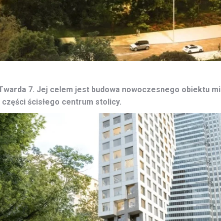
Twarda 7. Jej celem jest budowa nowoczesnego obiektu mi
 części ścisłego centrum stolicy.