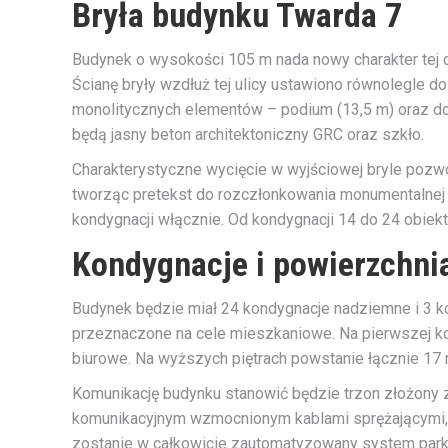
Bryła budynku Twarda 7
Budynek o wysokości 105 m nada nowy charakter tej c
Ścianę bryły wzdłuż tej ulicy ustawiono równolegle d
monolitycznych elementów – podium (13,5 m) oraz dom
będą jasny beton architektoniczny GRC oraz szkło.
Charakterystyczne wycięcie w wyjściowej bryle pozwo
tworząc pretekst do rozczłonkowania monumentalnej b
kondygnacji włącznie. Od kondygnacji 14 do 24 obiek
Kondygnacje i powierzchni
Budynek będzie miał 24 kondygnacje nadziemne i 3 ko
przeznaczone na cele mieszkaniowe. Na pierwszej ko
biurowe. Na wyższych piętrach powstanie łącznie 17 
Komunikację budynku stanowić będzie trzon złożony z
komunikacyjnym wzmocnionym kablami sprężającymi,
zostanie w całkowicie zautomatyzowany system parko