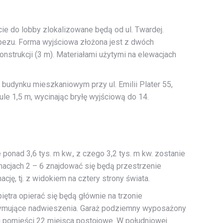
ie do lobby zlokalizowane będą od ul. Twardej.
apezu. Forma wyjściowa złożona jest z dwóch
strukcji (3 m). Materiałami użytymi na elewacjach
budynku mieszkaniowym przy ul. Emilii Plater 55,
le 1,5 m, wycinając bryłę wyjściową do 14.
nad 3,6 tys. m kw., z czego 3,2 tys. m kw. zostanie
acjach 2 – 6 znajdować się będą przestrzenie
ę, tj. z widokiem na cztery strony świata.
tra opierać się będą głównie na trzonie
zymujące nadwieszenia. Garaż podziemny wyposażony
 pomieści 22 miejsca postojowe. W południowej