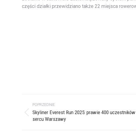
części działki przewidziano także 22 miejsca rowero
Nawigacja
POPRZEDNIE
wpisów
Skyliner Everest Run 2025: prawie 400 uczestników
Poprzedni
sercu Warszawy
wpis: