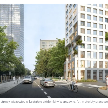
etrowy wieżowiec w kształcie siódemki w Warszawie, fot. materiały prasowe