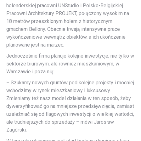
holenderskiej pracowni UNStudio i Polsko-Belgijskiej
Pracowni Architektury PROJEKT, połączony wysokim na
18 metrów przeszklonym holem z historycznym
gmachem Bellony. Obecnie trwają intensywne prace
wykończeniowe wewnątrz obiektów, a ich ukończenie
planowane jest na marzec.
Jednocześnie firma planuje kolejne inwestycje, nie tylko w
sektorze biurowym, ale również mieszkaniowym, w
Warszawie i poza nią:
– Szukamy nowych gruntów pod kolejne projekty i mocniej
wchodzimy w rynek mieszkaniowy i luksusowy.
Zmieniamy też nasz model działania w ten sposób, żeby
dywersyfikować go na mniejsze przedsięwzięcia, zamiast
uzależniać się od flagowych inwestycji o wielkiej wartości,
ale trudniejszych do sprzedaży – mówi Jarosław
Zagórski.
W tym roku planowany jest start budowy drugiego etapu