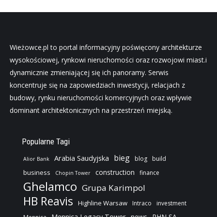
Wieżowce.pl to portal informacyjny poświęcony architekturze
wysokościowej, rynkowi nieruchomości oraz rozwojowi miast.i
dynamicznie zmieniającej się ich panoramy. Serwis
koncentruje się na zapowiedziach inwestycji, relacjach z
budowy, rynku nieruchomości komercyjnych oraz wpływie
dominant architektonicznych na przestrzeń miejską.
Popularne Tagi
bieg
Arabia Saudyjska
blog
build
Alior Bank
construction
business
finance
Chopin Tower
Ghelamco
Grupa Karimpol
HB Reavis
Highline Warsaw
Intraco
investment
Mennica Legacy Tower
news
PHN SA