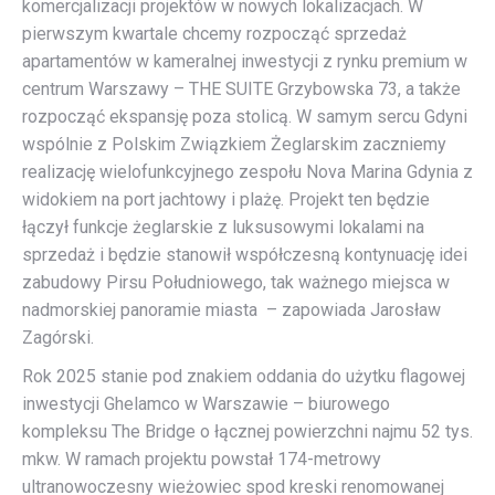
komercjalizacji projektów w nowych lokalizacjach. W
pierwszym kwartale chcemy rozpocząć sprzedaż
apartamentów w kameralnej inwestycji z rynku premium w
centrum Warszawy – THE SUITE Grzybowska 73, a także
rozpocząć ekspansję poza stolicą. W samym sercu Gdyni
wspólnie z Polskim Związkiem Żeglarskim zaczniemy
realizację wielofunkcyjnego zespołu Nova Marina Gdynia z
widokiem na port jachtowy i plażę. Projekt ten będzie
łączył funkcje żeglarskie z luksusowymi lokalami na
sprzedaż i będzie stanowił współczesną kontynuację idei
zabudowy Pirsu Południowego, tak ważnego miejsca w
nadmorskiej panoramie miasta – zapowiada Jarosław
Zagórski.
Rok 2025 stanie pod znakiem oddania do użytku flagowej
inwestycji Ghelamco w Warszawie – biurowego
kompleksu The Bridge o łącznej powierzchni najmu 52 tys.
mkw. W ramach projektu powstał 174-metrowy
ultranowoczesny wieżowiec spod kreski renomowanej