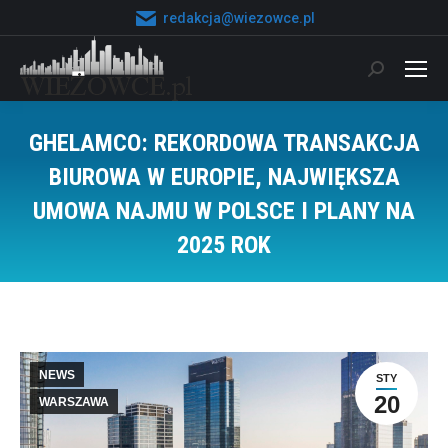
redakcja@wiezowce.pl
Szukaj:
GHELAMCO: REKORDOWA TRANSAKCJA
BIUROWA W EUROPIE, NAJWIĘKSZA
UMOWA NAJMU W POLSCE I PLANY NA
2025 ROK
Jesteś tutaj:
NEWS
STY
20
WARSZAWA