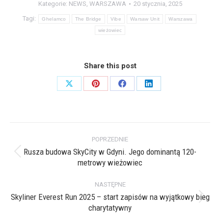
Kategorie:
NEWS
,
WARSZAWA
20 stycznia, 2025
Tagi:
Ghelamco
The Bridge
Vibe
Warsaw Unit
Warszawa
wieżowiec
Share this post
Share
Share
Share
Share
on
on
on
on
X
Pinterest
Facebook
LinkedIn
Nawigacja
POPRZEDNIE
wpisów
Rusza budowa SkyCity w Gdyni. Jego dominantą 120-
Poprzedni
metrowy wieżowiec
wpis:
NASTĘPNE
Skyliner Everest Run 2025 – start zapisów na wyjątkowy bieg
Następny
charytatywny
wpis: