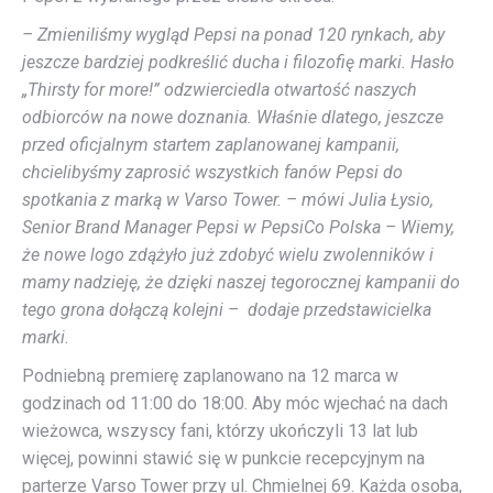
– Zmieniliśmy wygląd Pepsi na ponad 120 rynkach, aby
jeszcze bardziej podkreślić ducha i filozofię marki. Hasło
„Thirsty for more!” odzwierciedla otwartość naszych
odbiorców na nowe doznania. Właśnie dlatego, jeszcze
przed oficjalnym startem zaplanowanej kampanii,
chcielibyśmy zaprosić wszystkich fanów Pepsi do
spotkania z marką w Varso Tower. – mówi Julia Łysio,
Senior Brand Manager Pepsi w PepsiCo Polska – Wiemy,
że nowe logo zdążyło już zdobyć wielu zwolenników i
mamy nadzieję, że dzięki naszej tegorocznej kampanii do
tego grona dołączą kolejni – dodaje przedstawicielka
marki.
Podniebną premierę zaplanowano na 12 marca w
godzinach od 11:00 do 18:00. Aby móc wjechać na dach
wieżowca, wszyscy fani, którzy ukończyli 13 lat lub
więcej, powinni stawić się w punkcie recepcyjnym na
parterze Varso Tower przy ul. Chmielnej 69. Każda osoba,