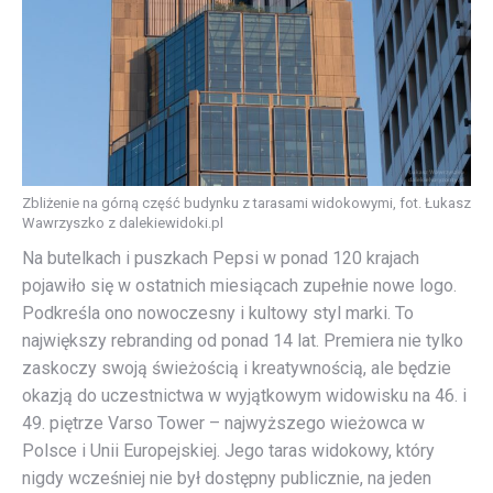
Zbliżenie na górną część budynku z tarasami widokowymi, fot. Łukasz
Wawrzyszko z dalekiewidoki.pl
Na butelkach i puszkach Pepsi w ponad 120 krajach
pojawiło się w ostatnich miesiącach zupełnie nowe logo.
Podkreśla ono nowoczesny i kultowy styl marki. To
największy rebranding od ponad 14 lat. Premiera nie tylko
zaskoczy swoją świeżością i kreatywnością, ale będzie
okazją do uczestnictwa w wyjątkowym widowisku na 46. i
49. piętrze Varso Tower – najwyższego wieżowca w
Polsce i Unii Europejskiej. Jego taras widokowy, który
nigdy wcześniej nie był dostępny publicznie, na jeden