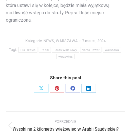
która ustawi się w kolejce, będzie miała wyjątkową
możliwość wstępu do strefy Pepsi. Ilość miejsc
ograniczona.
Kategorie:
NEWS
,
WARSZAWA
7 marca, 2024
Tagi:
HB Reavis
Pepsi
Taras Widokowy
Varso Tower
Warszawa
wieżowiec
Share this post
Share
Share
Share
Share
on
on
on
on
X
Pinterest
Facebook
LinkedIn
Nawigacja
POPRZEDNIE
wpisów
Wysoki na 2 kilometry wieżowiec w Arabii Saudyjskiej?
Poprzedni