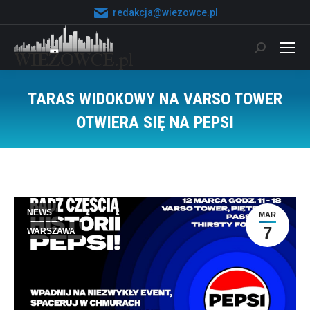
redakcja@wiezowce.pl
Szukaj:
TARAS WIDOKOWY NA VARSO TOWER
OTWIERA SIĘ NA PEPSI
Jesteś tutaj:
NEWS
MAR
7
WARSZAWA