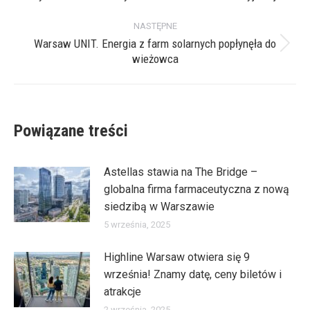
wpis:
NASTĘPNE
Warsaw UNIT. Energia z farm solarnych popłynęła do
Następny
wieżowca
wpis:
Powiązane treści
Astellas stawia na The Bridge –
globalna firma farmaceutyczna z nową
siedzibą w Warszawie
5 września, 2025
Highline Warsaw otwiera się 9
września! Znamy datę, ceny biletów i
atrakcje
2 września, 2025