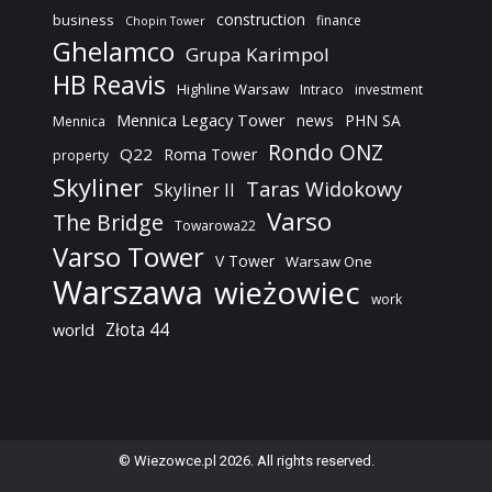
construction
business
finance
Chopin Tower
Ghelamco
Grupa Karimpol
HB Reavis
Highline Warsaw
Intraco
investment
Mennica Legacy Tower
news
PHN SA
Mennica
Rondo ONZ
Q22
Roma Tower
property
Skyliner
Taras Widokowy
Skyliner II
Varso
The Bridge
Towarowa22
Varso Tower
V Tower
Warsaw One
Warszawa
wieżowiec
work
Złota 44
world
© Wiezowce.pl 2026. All rights reserved.