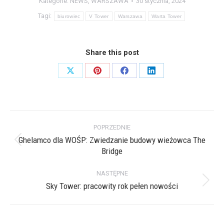
Kategorie:
NEWS
,
WARSZAWA
30 stycznia, 2024
Tagi:
biurowiec
V Tower
Warszawa
Warta Tower
Share this post
Share
Share
Share
Share
on
on
on
on
X
Pinterest
Facebook
LinkedIn
Nawigacja
POPRZEDNIE
wpisów
Ghelamco dla WOŚP: Zwiedzanie budowy wieżowca The
Poprzedni
Bridge
wpis:
NASTĘPNE
Sky Tower: pracowity rok pełen nowości
Następny
wpis: