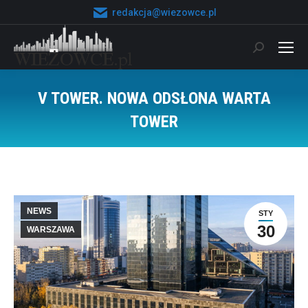
redakcja@wiezowce.pl
Szukaj:
V TOWER. NOWA ODSŁONA WARTA
TOWER
Jesteś tutaj:
NEWS
STY
30
WARSZAWA