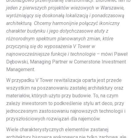
drobiazgowo przemyślanej transformacji. Biurowiec ten to
jeden z pierwszych projektów wieżowych w Warszawie,
wyróżniający się doskonałą lokalizacją i ponadczasową
architekturą. Chcemy harmonijnie połączyć ikoniczny
charakter budynku i jego dotychczasowe atuty z
różnorodnym spektrum planowanych zmian, które
przyczynią się do wyposażenia V Tower w
najnowocześniejsze funkcje i technologie
– mówi Paweł
Dębowski, Managing Partner w Cornerstone Investment
Management.
W przypadku V Tower rewitalizacja oparta jest przede
wszystkim na poszanowaniu zastałej architektury oraz
materiałów, których użyto przy budowie. To, na czym
zależy inwestorom to podkreślenie stylu art deco, przy
jednoczesnym zastosowaniu najnowszych technologii i
przyszłościowych rozwiązań dla najemców.
Wiele charakterystycznych elementów zastanej
architektury biurowca wykonawca nie tylko zachowa, ale