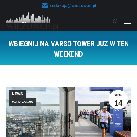
redakcja@wiezowce.pl
Szukaj:
WBIEGNIJ NA VARSO TOWER JUŻ W TEN
WEEKEND
Jesteś tutaj:
NEWS
WRZ
14
WARSZAWA