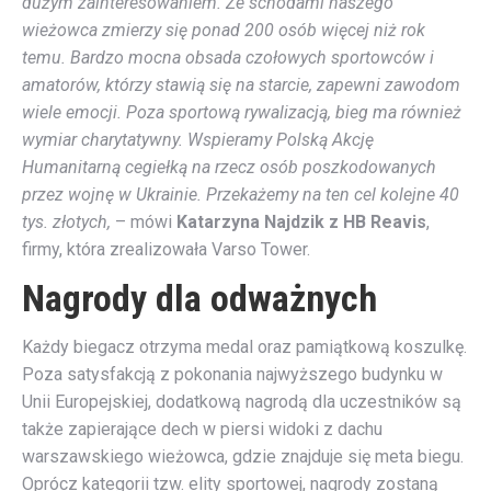
dużym zainteresowaniem. Ze schodami naszego
wieżowca zmierzy się ponad 200 osób więcej niż rok
temu. Bardzo mocna obsada czołowych sportowców i
amatorów, którzy stawią się na starcie, zapewni zawodom
wiele emocji. Poza sportową rywalizacją, bieg ma również
wymiar charytatywny. Wspieramy Polską Akcję
Humanitarną cegiełką na rzecz osób poszkodowanych
przez wojnę w Ukrainie. Przekażemy na ten cel kolejne 40
tys. złotych
,
– mówi
Katarzyna Najdzik z HB Reavis
,
firmy, która zrealizowała Varso Tower.
Nagrody dla odważnych
Każdy biegacz otrzyma medal oraz pamiątkową koszulkę.
Poza satysfakcją z pokonania najwyższego budynku w
Unii Europejskiej, dodatkową nagrodą dla uczestników są
także zapierające dech w piersi widoki z dachu
warszawskiego wieżowca, gdzie znajduje się meta biegu.
Oprócz kategorii tzw. elity sportowej, nagrody zostaną