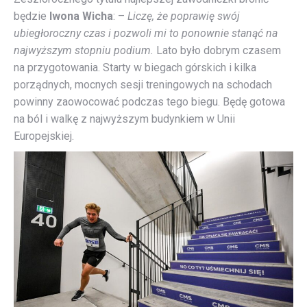
będzie
Iwona Wicha
: –
Liczę, że poprawię swój
ubiegłoroczny czas i pozwoli mi to ponownie stanąć na
najwyższym stopniu podium.
Lato było dobrym czasem
na przygotowania. Starty w biegach górskich i kilka
porządnych, mocnych sesji treningowych na schodach
powinny zaowocować podczas tego biegu. Będę gotowa
na ból i walkę z najwyższym budynkiem w Unii
Europejskiej.