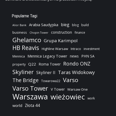
Popularne Tagi
bieg
Arabia Saudyjska
blog
build
Alior Bank
construction
business
finance
Chopin Tower
Ghelamco
Grupa Karimpol
HB Reavis
Highline Warsaw
Intraco
investment
Mennica Legacy Tower
news
PHN SA
Mennica
Rondo ONZ
Q22
Roma Tower
property
Skyliner
Taras Widokowy
Skyliner II
Varso
The Bridge
Towarowa22
Varso Tower
V Tower
Warsaw One
Warszawa
wieżowiec
work
Złota 44
world