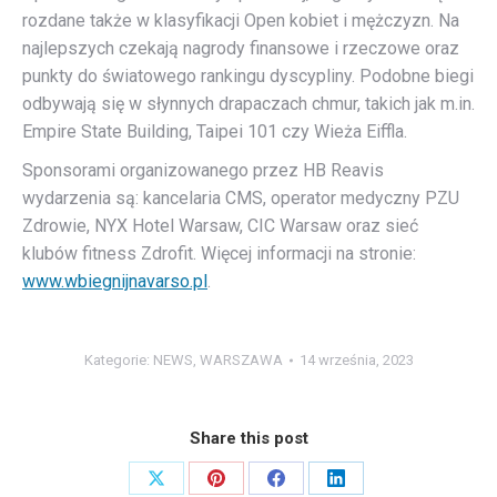
rozdane także w klasyfikacji Open kobiet i mężczyzn. Na
najlepszych czekają nagrody finansowe i rzeczowe oraz
punkty do światowego rankingu dyscypliny. Podobne biegi
odbywają się w słynnych drapaczach chmur, takich jak m.in.
Empire State Building, Taipei 101 czy Wieża Eiffla.
Sponsorami organizowanego przez HB Reavis
wydarzenia są: kancelaria CMS, operator medyczny PZU
Zdrowie, NYX Hotel Warsaw, CIC Warsaw oraz sieć
klubów fitness Zdrofit. Więcej informacji na stronie:
www.wbiegnijnavarso.pl
.
Kategorie:
NEWS
,
WARSZAWA
14 września, 2023
Share this post
Share
Share
Share
Share