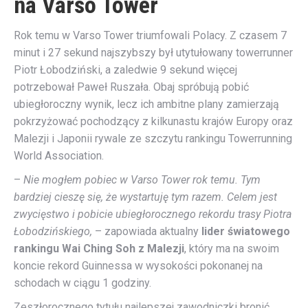
na Varso Tower
Rok temu w Varso Tower triumfowali Polacy. Z czasem 7
minut i 27 sekund najszybszy był utytułowany towerrunner
Piotr Łobodziński, a zaledwie 9 sekund więcej
potrzebował Paweł Ruszała. Obaj spróbują pobić
ubiegłoroczny wynik, lecz ich ambitne plany zamierzają
pokrzyżować pochodzący z kilkunastu krajów Europy oraz
Malezji i Japonii rywale ze szczytu rankingu Towerrunning
World Association.
–
Nie mogłem pobiec w Varso Tower rok temu. Tym
bardziej cieszę się, że wystartuję tym razem. Celem jest
zwycięstwo i pobicie ubiegłorocznego rekordu trasy Piotra
Łobodzińskiego,
– zapowiada aktualny
lider światowego
rankingu
Wai Ching Soh z Malezji
, który ma na swoim
koncie rekord Guinnessa w wysokości pokonanej na
schodach w ciągu 1 godziny.
Zeszłorocznego tytułu najlepszej zawodniczki bronić