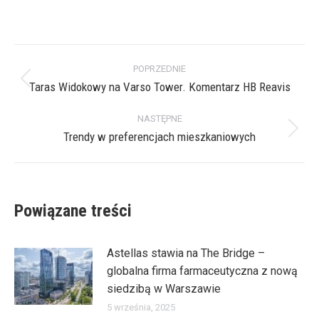
on
on
on
on
X
Pinterest
Facebook
LinkedIn
Nawigacja
POPRZEDNIE
wpisów
Taras Widokowy na Varso Tower. Komentarz HB Reavis
Poprzedni
wpis:
NASTĘPNE
Trendy w preferencjach mieszkaniowych
Następny
wpis:
Powiązane treści
Astellas stawia na The Bridge –
globalna firma farmaceutyczna z nową
siedzibą w Warszawie
5 września, 2025