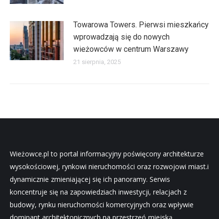
Towarowa Towers. Pierwsi mieszkańcy
wprowadzają się do nowych
wieżowców w centrum Warszawy
21 sierpnia, 2025
Wieżowce.pl to portal informacyjny poświęcony architekturze
wysokościowej, rynkowi nieruchomości oraz rozwojowi miast.i
dynamicznie zmieniającej się ich panoramy. Serwis
koncentruje się na zapowiedziach inwestycji, relacjach z
budowy, rynku nieruchomości komercyjnych oraz wpływie
dominant architektonicznych na przestrzeń miejską.