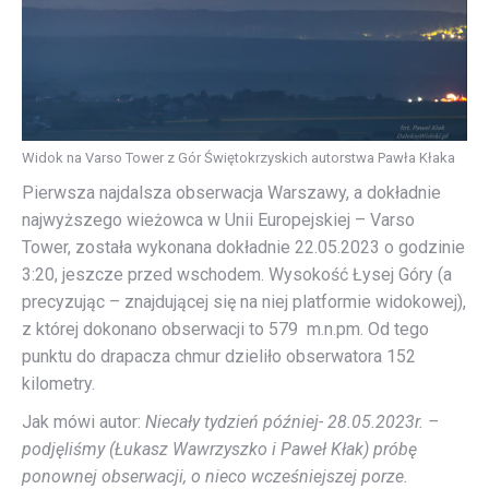
Widok na Varso Tower z Gór Świętokrzyskich autorstwa Pawła Kłaka
Pierwsza najdalsza obserwacja Warszawy, a dokładnie
najwyższego wieżowca w Unii Europejskiej – Varso
Tower, została wykonana dokładnie 22.05.2023 o godzinie
3:20, jeszcze przed wschodem. Wysokość Łysej Góry (a
precyzując – znajdującej się na niej platformie widokowej),
z której dokonano obserwacji to 579 m.n.pm. Od tego
punktu do drapacza chmur dzieliło obserwatora 152
kilometry.
Jak mówi autor:
Niecały tydzień później- 28.05.2023r. –
podjęliśmy (Łukasz Wawrzyszko i Paweł Kłak) próbę
ponownej obserwacji, o nieco wcześniejszej porze.