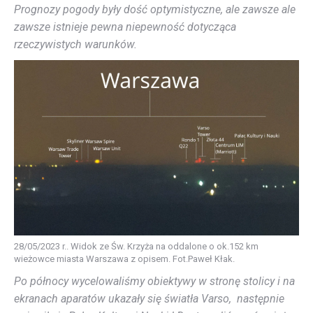
Prognozy pogody były dość optymistyczne, ale zawsze ale
zawsze istnieje pewna niepewność dotycząca
rzeczywistych warunków.
28/05/2023 r.. Widok ze Św. Krzyża na oddalone o ok.152 km
wieżowce miasta Warszawa z opisem. Fot.Paweł Kłak.
Po północy wycelowaliśmy obiektywy w stronę stolicy i na
ekranach aparatów ukazały się światła Varso, następnie