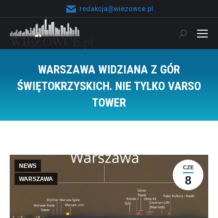
redakcja@wiezowce.pl
Szukaj:
WARSZAWA WIDZIANA Z GÓR
ŚWIĘTOKRZYSKICH. NIE TYLKO VARSO
TOWER
Jesteś tutaj:
NEWS
CZE
8
WARSZAWA