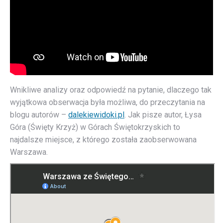
Wnikliwe analizy oraz odpowiedź na pytanie, dlaczego tak
wyjątkowa obserwacja była możliwa, do przeczytania na
blogu autorów –
dalekiewidoki.pl
. Jak pisze autor, Łysa
Góra (Święty Krzyż) w Górach Świętokrzyskich to
najdalsze miejsce, z którego została zaobserwowana
Warszawa.