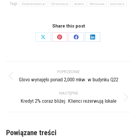
Tagi:
Dalekiewidoki.pl
Obserwacja
skyline
Warszawa
wieżowce
Share this post
Share
Share
Share
Share
on
on
on
on
X
Pinterest
Facebook
LinkedIn
Nawigacja
POPRZEDNIE
wpisów
Glovo wynajęło ponad 2,000 mkw. w budynku Q22
Poprzedni
wpis:
NASTĘPNE
Kredyt 2% coraz bliżej. Klienci rezerwują lokale
Następny
wpis:
Powiązane treści