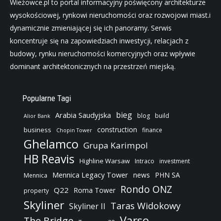
Wieżowce.pl to portal informacyjny poświęcony architekturze
wysokościowej, rynkowi nieruchomości oraz rozwojowi miast.i
dynamicznie zmieniającej się ich panoramy. Serwis
koncentruje się na zapowiedziach inwestycji, relacjach z
budowy, rynku nieruchomości komercyjnych oraz wpływie
dominant architektonicznych na przestrzeń miejską.
Popularne Tagi
bieg
Arabia Saudyjska
blog
build
Alior Bank
construction
business
finance
Chopin Tower
Ghelamco
Grupa Karimpol
HB Reavis
Highline Warsaw
Intraco
investment
Mennica Legacy Tower
news
PHN SA
Mennica
Rondo ONZ
Q22
Roma Tower
property
Skyliner
Taras Widokowy
Skyliner II
Varso
The Bridge