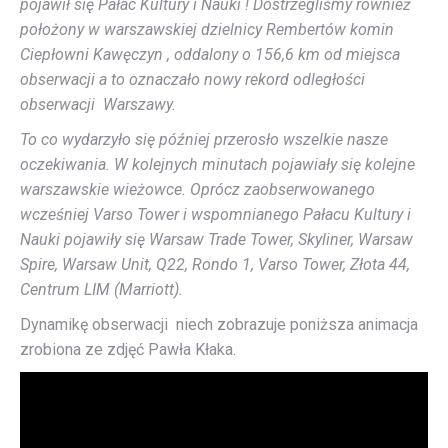
pojawił się Pałac Kultury i Nauki ! Dostrzegliśmy również
położony w warszawskiej dzielnicy Rembertów komin
Ciepłowni Kawęczyn , oddalony o 156,6 km od miejsca
obserwacji a to oznaczało nowy rekord odległości
obserwacji Warszawy.
To co wydarzyło się później przerosło wszelkie nasze
oczekiwania. W kolejnych minutach pojawiały się kolejne
warszawskie wieżowce. Oprócz zaobserwowanego
wcześniej Varso Tower i wspomnianego Pałacu Kultury i
Nauki pojawiły się Warsaw Trade Tower, Skyliner, Warsaw
Spire, Warsaw Unit, Q22, Rondo 1, Varso Tower, Złota 44,
Centrum LIM (Marriott).
Dynamikę obserwacji niech zobrazuje poniższa animacja
zrobiona ze zdjęć Pawła Kłaka.