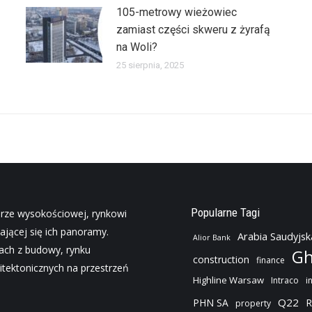
105-metrowy wieżowiec
zamiast części skweru z żyrafą
na Woli?
25 sierpnia, 2025
Popularne Tagi
urze wysokościowej, rynkowi
ającej się ich panoramy.
Arabia Saudyjsk
Alior Bank
jach z budowy, rynku
Gh
construction
finance
tektonicznych na przestrzeń
Highline Warsaw
Intraco
i
Q22
PHN SA
R
property