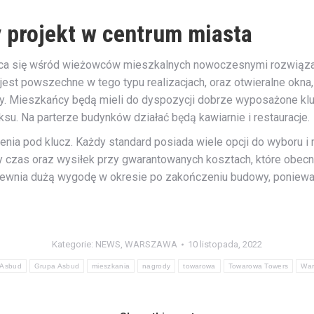
 projekt w centrum miasta
ca się wśród wieżowców mieszkalnych nowoczesnymi rozwiąza
e jest powszechne w tego typu realizacjach, oraz otwieralne o
. Mieszkańcy będą mieli do dyspozycji dobrze wyposażone kluby
ksu. Na parterze budynków działać będą kawiarnie i restauracje.
enia pod klucz. Każdy standard posiada wiele opcji do wyboru i
 czas oraz wysiłek przy gwarantowanych kosztach, które obecn
zapewnia dużą wygodę w okresie po zakończeniu budowy, poniew
Kategorie:
NEWS
,
WARSZAWA
10 listopada, 2022
Asbud
Grupa Asbud
mieszkania
nagrody
towarowa
Towarowa Towers
War