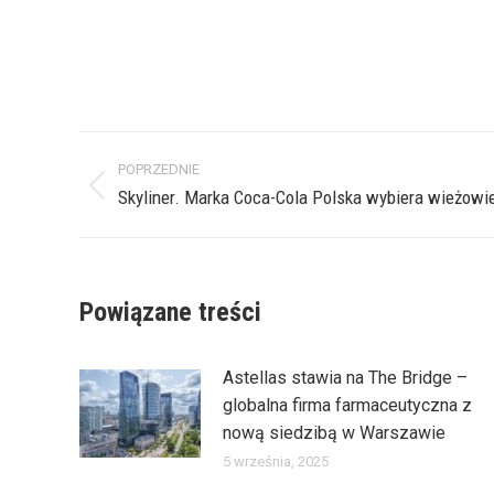
Nawigacja
POPRZEDNIE
wpisów
Poprzedni
Skyliner. Marka Coca-Cola Polska wybiera wieżowi
wpis:
Powiązane treści
Astellas stawia na The Bridge –
globalna firma farmaceutyczna z
nową siedzibą w Warszawie
5 września, 2025