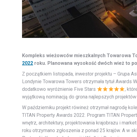
Kompleks wieżowców mieszkalnych Towarowa Towe
2022
roku. Planowana wysokość dwóch wież to po
Z początkiem listopada, inwestor projektu – Grupa 
Londynie Towarowa Towers otrzymała tytuł Awards Wi
dodatkowo wyróżnienie Five Stars
, któ
wyjątkową nominacją do grona najlepszych projektów w
W październiku projekt rówineż otrzymał nagrodę kole
TITAN Property Awards 2022. Program TITAN Property
wnętrz, architektury, projektowania krajobrazu i mark
roku otrzymano zgłoszenia z ponad 25 krajów. A w skła