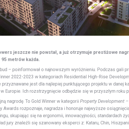
rs jeszcze nie powstał, a już otrzymuje prestiżowe nag
 95 metrów każda.
Asbud – poinformował o najnowszym wyróżnieniu. Podczas gali 
nner 2022-2023 w kategoriach Residential High-Rise Developmen
re przyznawane jest dla najlepiej punktującego projektu w danej k
 Europie. Ich rozstrzygnięcie odbędzie się w przyszłym roku po
jną nagrodę. To Gold Winner w kategorii
Property Development – 
 Awards rozpoznaje, nagradza i honoruje najwyższe osiągnięcia
etingu, skupiając się na ergonomii, innowacyjności, standardach 
d jury znaleźli się szanowany eksperci z: Kataru, Chin, Hiszpani