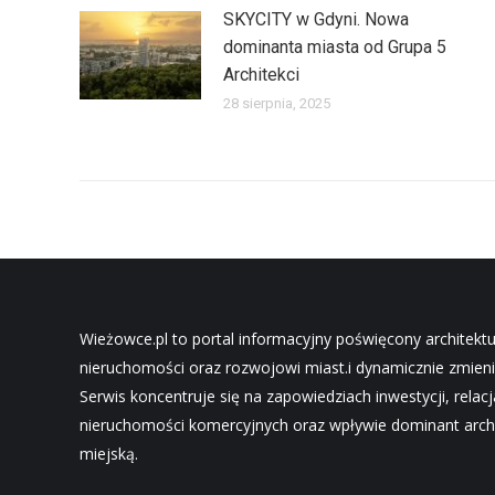
SKYCITY w Gdyni. Nowa
dominanta miasta od Grupa 5
Architekci
28 sierpnia, 2025
Wieżowce.pl to portal informacyjny poświęcony architekt
nieruchomości oraz rozwojowi miast.i dynamicznie zmieni
Serwis koncentruje się na zapowiedziach inwestycji, relac
nieruchomości komercyjnych oraz wpływie dominant archi
miejską.