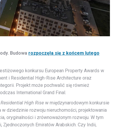
rody. Budowa
rozpoczęła się z końcem lutego
prestiżowego konkursu European Property Awards w
t i Residential High-Rise Architecture oraz
ategorii. Projekt może pochwalić się również
dczas International Grand Final.
Residential High Rise
w międzynarodowym konkursie
 w dziedzinie rozwoju nieruchomości, projektowania
życia, oryginalności i zrównoważonym rozwoju. W tym
i, Zjednoczonych Emiratów Arabskich. Czy Indii,