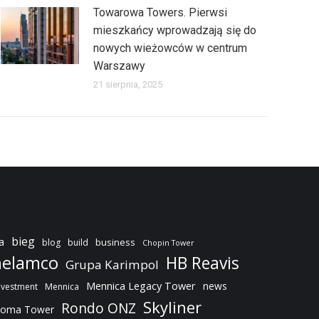
Towarowa Towers. Pierwsi
mieszkańcy wprowadzają się do
nowych wieżowców w centrum
Warszawy
21 sierpnia, 2025
bieg
a
business
blog
build
Chopin Tower
elamco
HB Reavis
Grupa Karimpol
Mennica Legacy Tower
news
nvestment
Mennica
Skyliner
Rondo ONZ
oma Tower