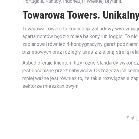
Portugalii, Kanady, Indonezji i Wielkiej Brytanii.
Towarowa Towers. Unikalny
Towarowa Towers to koncepcja zabudowy wyróżniają
apartamentów będzie miała balkony lub loggie. To ni
zaplanował również 4-kondygnacyjny garaż podziemny
biznesowych oraz rozległy taras z zieloną strefą rela
Asbud oferuje klientom trzy różne standardy wykończ
jest doceniane przez nabywców. Oszczędza ich cenny
mniej ważne jest również to, że takie rozwiązanie 
sektorze mieszkaniowym.
Tagi: