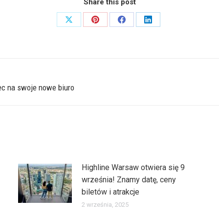
Share this post
Share
Share
Share
Share
on
on
on
on
X
Pinterest
Facebook
LinkedIn
ec na swoje nowe biuro
Następny
wpis:
Highline Warsaw otwiera się 9
września! Znamy datę, ceny
biletów i atrakcje
2 września, 2025