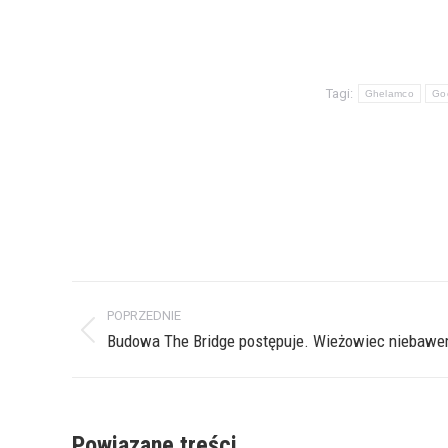
Tagi:
Ghelamco
Go
Nawigacja
POPRZEDNIE
wpisów
Poprzedni
Budowa The Bridge postępuje. Wieżowiec niebawe
wpis:
Powiązane treści