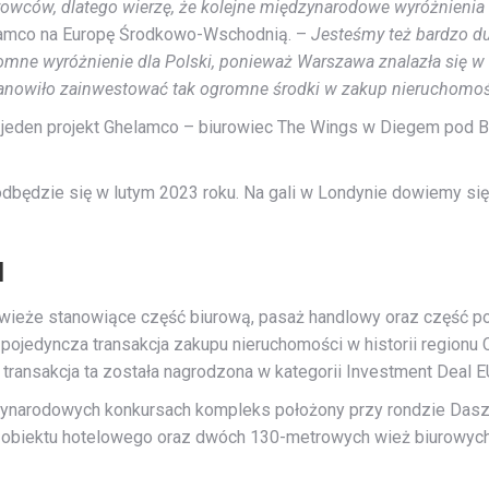
wców, dlatego wierzę, że kolejne międzynarodowe wyróżnienia d
elamco na Europę Środkowo-Wschodnią. –
Jesteśmy też bardzo du
romne wyróżnienie dla Polski, ponieważ Warszawa znalazła się w
anowiło zainwestować tak ogromne środki w zakup nieruchomo
eden projekt Ghelamco – biurowiec The Wings w Diegem pod Bruk
odbędzie się w lutym 2023 roku. Na gali w Londynie dowiemy si
u
 wieże stanowiące część biurową, pasaż handlowy oraz część
pojedyncza transakcja zakupu nieruchomości w historii regionu C
transakcja ta została nagrodzona w kategorii Investment Deal E
narodowych konkursach kompleks położony przy rondzie Daszyńs
 obiektu hotelowego oraz dwóch 130-metrowych wież biurowyc