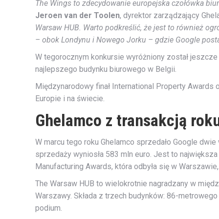
The Wings to zdecydowanie europejska czołówka biuro
Jeroen van der Toolen
, dyrektor zarządzający Gh
Warsaw HUB. Warto podkreślić, że jest to również og
– obok Londynu i Nowego Jorku – gdzie Google post
W tegorocznym konkursie wyróżniony został jeszcze j
najlepszego budynku biurowego w Belgii.
Międzynarodowy finał International Property Awards 
Europie i na świecie.
Ghelamco z transakcją rok
W marcu tego roku Ghelamco sprzedało Google dwie
sprzedaży wyniosła 583 mln euro. Jest to największa 
Manufacturing Awards, która odbyła się w Warszawie, 
The Warsaw HUB to wielokrotnie nagradzany w między
Warszawy. Składa z trzech budynków: 86-metrowego
podium.