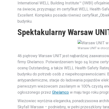
International WELL Building Institute™ (IWBI) oficja
na świecie, przyznając im certyfikat WELL Health-Sa
Excellent. Kompleks posiada również certyfikat „Obie
budynku.
Spektakularny Warsaw UNI
Warsaw UNIT w otocze
46 piętrowy Warsaw UNIT jest najbardziej zaawanso
firmy Ghelamco. Potwierdzeniem tego są liczne cert
ocenę Outstanding, a także WELL Health-Safety Rating
budynku do potrzeb osób z niepełnosprawnościami. B
antypandemiczne, stacje do ładowania pojazdów elekt
pierwszym wieżowcem zasilanym w 100% czystą energ
ogłoszonego przez
Ghelamco
w maju tego roku prog
Wieżowiec wyróżnia elegancka, ponadczasowa architekt
Skyfall Warsaw – podniebny, w pełni przeszklony ta