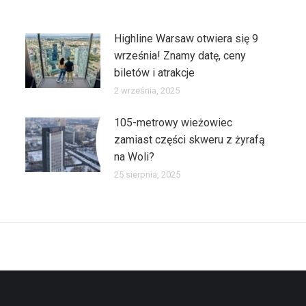
Highline Warsaw otwiera się 9
września! Znamy datę, ceny
biletów i atrakcje
2 września, 2025
105-metrowy wieżowiec
zamiast części skweru z żyrafą
na Woli?
25 sierpnia, 2025