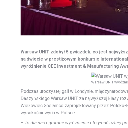
Warsaw UNIT zdobył 5 gwiazdek, co jest najwyższą
na świecie w prestiżowym konkursie Internationa
wyróżnienie CEE Investment & Manufacturing A
Warsaw UNIT wyróżnion
Podczas uroczystej gali w Londynie, międzynarodowe 
Daszyńskiego Warsaw UNIT za najwyższej klasy rozwi
Wieżowiec Ghelamco zaprojektowany przez Polsko-Be
wysokościowych w Polsce.
– To dla nas ogromne wyróżnienie otrzymać cztery pr