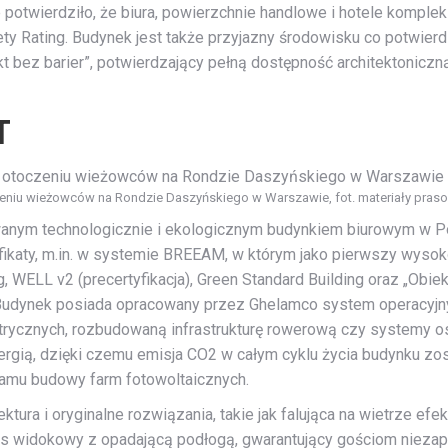
lnie potwierdziło, że biura, powierzchnie handlowe i hotele kom
fety Rating. Budynek jest także przyjazny środowisku co potwie
kt bez barier”, potwierdzający pełną dostępność architektonicz
T
niu wieżowców na Rondzie Daszyńskiego w Warszawie, fot. materiały pras
wanym technologicznie i ekologicznym budynkiem biurowym w Po
yfikaty, m.in. w systemie BREEAM, w którym jako pierwszy wys
, WELL v2 (precertyfikacja), Green Standard Building oraz „Obie
udynek posiada opracowany przez Ghelamco system operacyjny 
rycznych, rozbudowaną infrastrukturę rowerową czy systemy osz
ią, dzięki czemu emisja CO2 w całym cyklu życia budynku zost
ramu budowy farm fotowoltaicznych.
ura i oryginalne rozwiązania, takie jak falująca na wietrze ef
ras widokowy z opadającą podłogą, gwarantujący gościom nieza