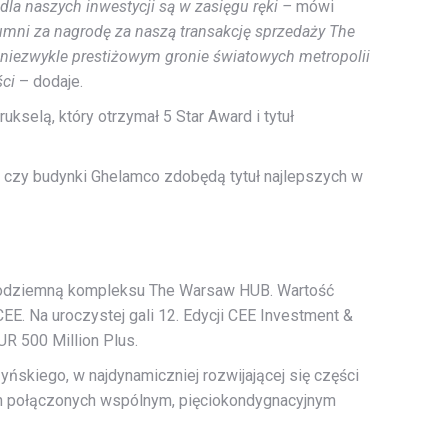
la naszych inwestycji są w zasięgu ręki –
mówi
mni za nagrodę za naszą transakcję sprzedaży The
 niezwykle prestiżowym gronie światowych metropolii
ści
– dodaje.
selą, który otrzymał 5 Star Award i tytuł
ę czy budynki Ghelamco zdobędą tytuł najlepszych w
 podziemną kompleksu The Warsaw HUB. Wartość
EE. Na uroczystej gali 12. Edycji CEE Investment &
UR 500 Million Plus.
kiego, w najdynamiczniej rozwijającej się części
h połączonych wspólnym, pięciokondygnacyjnym