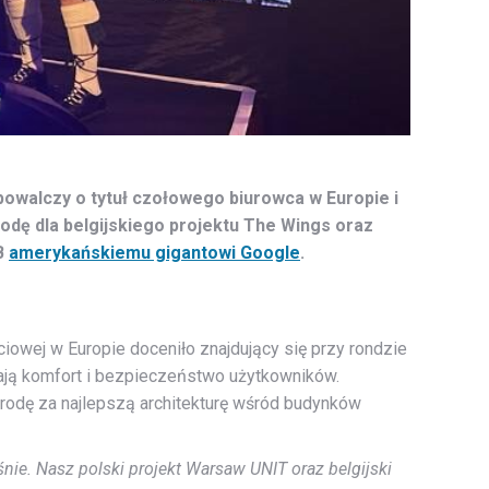
powalczy o tytuł czołowego biurowca w Europie i
odę dla belgijskiego projektu The Wings oraz
B
amerykańskiemu gigantowi Google
.
owej w Europie doceniło znajdujący się przy rondzie
ają komfort i bezpieczeństwo użytkowników.
odę za najlepszą architekturę wśród budynków
ie. Nasz polski projekt Warsaw UNIT oraz belgijski