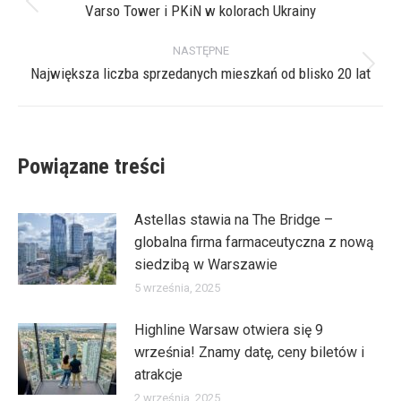
wpisów
Varso Tower i PKiN w kolorach Ukrainy
Poprzedni
wpis:
NASTĘPNE
Największa liczba sprzedanych mieszkań od blisko 20 lat
Następny
wpis:
Powiązane treści
Astellas stawia na The Bridge –
globalna firma farmaceutyczna z nową
siedzibą w Warszawie
5 września, 2025
Highline Warsaw otwiera się 9
września! Znamy datę, ceny biletów i
atrakcje
2 września, 2025