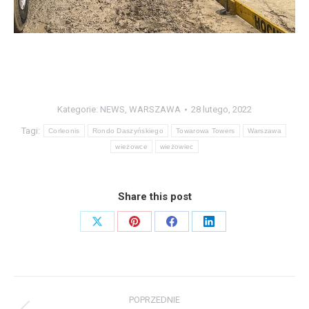
Kategorie:
NEWS
,
WARSZAWA
28 lutego, 2022
Tagi:
Corleonis
Rondo Daszyńskiego
Towarowa Towers
Warszawa
wieżowce
wieżowiec
Share this post
Share
Share
Share
Share
on
on
on
on
X
Pinterest
Facebook
LinkedIn
Nawigacja
POPRZEDNIE