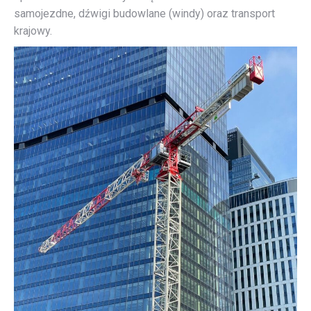
samojezdne, dźwigi budowlane (windy) oraz transport
krajowy.