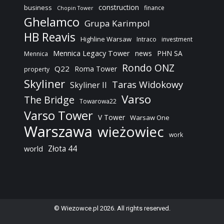
construction
business
finance
Chopin Tower
Ghelamco
Grupa Karimpol
HB Reavis
Highline Warsaw
Intraco
investment
Mennica Legacy Tower
news
PHN SA
Mennica
Rondo ONZ
Q22
Roma Tower
property
Skyliner
Taras Widokowy
Skyliner II
Varso
The Bridge
Towarowa22
Varso Tower
V Tower
Warsaw One
Warszawa
wieżowiec
work
Złota 44
world
© Wiezowce.pl 2026. All rights reserved.