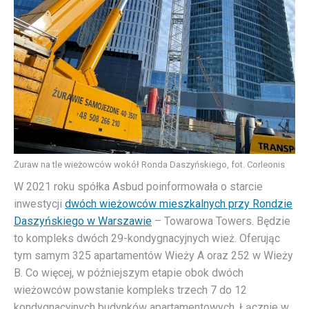
Żuraw na tle wieżowców wokół Ronda Daszyńskiego, fot. Corleonis
W 2021 roku spółka Asbud poinformowała o starcie
inwestycji
dwóch wieżowców mieszkalnych przy Rondzie
Daszyńskiego w Warszawie
– Towarowa Towers. Będzie
to kompleks dwóch 29-kondygnacyjnych wież. Oferując
tym samym 325 apartamentów Wieży A oraz 252 w Wieży
B. Co więcej, w późniejszym etapie obok dwóch
wieżowców powstanie kompleks trzech 7 do 12
kondygnacyjnych budynków apartamentowych. Łącznie w