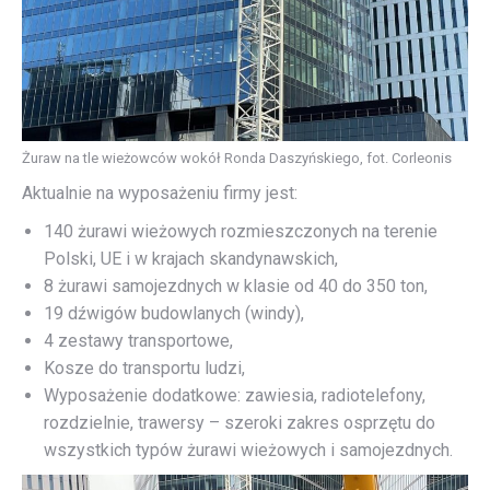
Żuraw na tle wieżowców wokół Ronda Daszyńskiego, fot. Corleonis
Aktualnie na wyposażeniu firmy jest:
140 żurawi wieżowych rozmieszczonych na terenie
Polski, UE i w krajach skandynawskich
,
8 żurawi samojezdnych w klasie od 40 do 350 ton,
19 dźwigów budowlanych (windy),
4 zestawy transportowe,
Kosze do transportu ludzi,
Wyposażenie dodatkowe: zawiesia, radiotelefony,
rozdzielnie, trawersy – szeroki zakres osprzętu do
wszystkich typów żurawi wieżowych i samojezdnych.