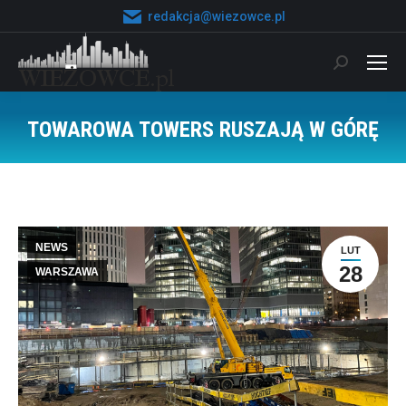
redakcja@wiezowce.pl
Szukaj:
TOWAROWA TOWERS RUSZAJĄ W GÓRĘ
Jesteś tutaj:
NEWS
LUT
28
WARSZAWA