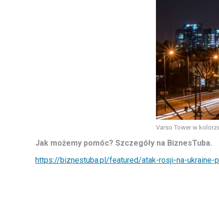
Varso Tower w kolorze
Jak możemy pomóc? Szczegóły na BiznesTuba.
https://biznestuba.pl/featured/atak-rosji-na-ukraine