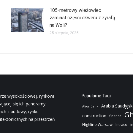
105-metrowy wieżowiec
zamiast części skweru z żyrafą
na Woli?
25 sierpnia, 2025
Popularne Tagi
urze wysokościowej, rynkowi
ającej się ich panoramy.
Arabia Saudyjsk
Alior Bank
jach z budowy, rynku
Gh
construction
finance
tektonicznych na przestrzeń
Highline Warsaw
Intraco
i