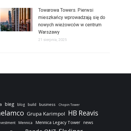
Towarowa Towers. Pierwsi
mieszkańcy wprowadzają się do
nowych wieżowców w centrum
Warszawy
21 sierpnia, 2025
bieg
a
business
blog
build
Chopin Tower
elamco
HB Reavis
Grupa Karimpol
Mennica Legacy Tower
news
nvestment
Mennica