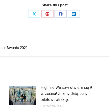
Share this post
Share
Share
Share
Share
on
on
on
on
X
Pinterest
Facebook
LinkedIn
lder Awards 2021
Następny
wpis:
Highline Warsaw otwiera się 9
września! Znamy datę, ceny
biletów i atrakcje
2 września, 2025