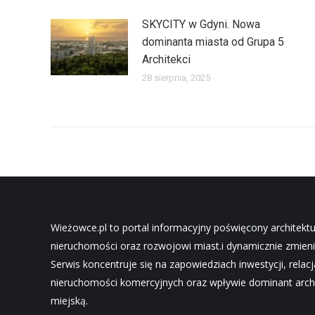
SKYCITY w Gdyni. Nowa
dominanta miasta od Grupa 5
Architekci
28 sierpnia, 2025
Wieżowce.pl to portal informacyjny poświęcony architekt
nieruchomości oraz rozwojowi miast.i dynamicznie zmieni
Serwis koncentruje się na zapowiedziach inwestycji, relac
nieruchomości komercyjnych oraz wpływie dominant archi
miejską.