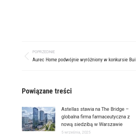
Nawigacja
POPRZEDNIE
wpisów
Poprzedni
Aurec Home podwójnie wyróżniony w konkursie Bui
wpis:
Powiązane treści
Astellas stawia na The Bridge –
globalna firma farmaceutyczna z
nową siedzibą w Warszawie
5 września, 2025