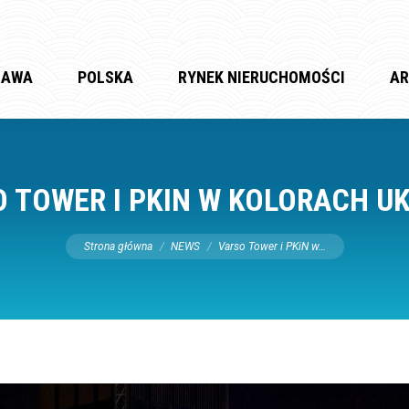
ZAWA
POLSKA
RYNEK NIERUCHOMOŚCI
AR
 TOWER I PKIN W KOLORACH U
Jesteś tutaj:
Strona główna
NEWS
Varso Tower i PKiN w…