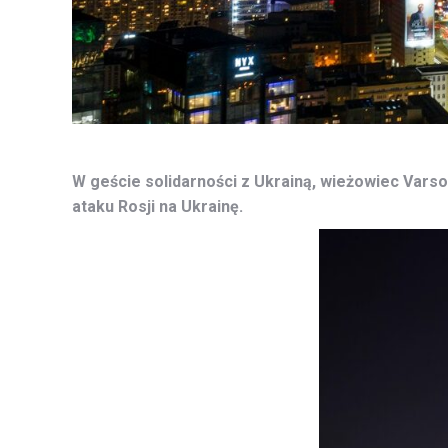
W geście solidarności z Ukrainą, wieżowiec Varso
ataku Rosji na Ukrainę.