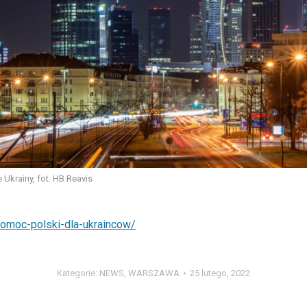
 Ukrainy, fot. HB Reavis
-pomoc-polski-dla-ukraincow/
Kategorie:
NEWS
,
WARSZAWA
25 lutego, 2022