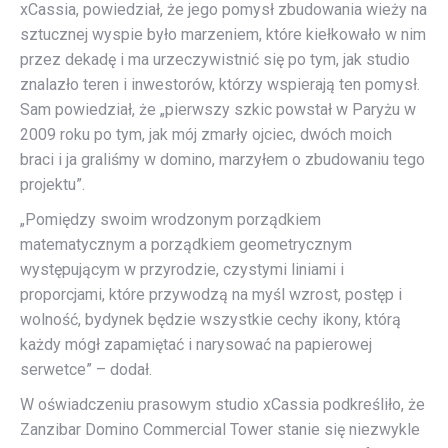
xCassia, powiedział, że jego pomysł zbudowania wieży na
sztucznej wyspie było marzeniem, które kiełkowało w nim
przez dekadę i ma urzeczywistnić się po tym, jak studio
znalazło teren i inwestorów, którzy wspierają ten pomysł.
Sam powiedział, że „pierwszy szkic powstał w Paryżu w
2009 roku po tym, jak mój zmarły ojciec, dwóch moich
braci i ja graliśmy w domino, marzyłem o zbudowaniu tego
projektu”.
„Pomiędzy swoim wrodzonym porządkiem
matematycznym a porządkiem geometrycznym
występującym w przyrodzie, czystymi liniami i
proporcjami, które przywodzą na myśl wzrost, postęp i
wolność, bydynek będzie wszystkie cechy ikony, którą
każdy mógł zapamiętać i narysować na papierowej
serwetce” – dodał.
W oświadczeniu prasowym studio xCassia podkreśliło, że
​​Zanzibar Domino Commercial Tower stanie się niezwykle