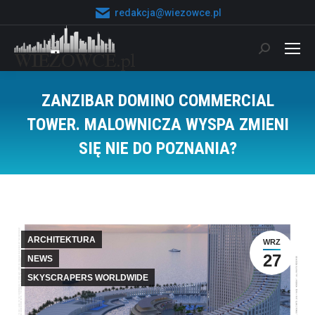
redakcja@wiezowce.pl
Szukaj:
ZANZIBAR DOMINO COMMERCIAL
TOWER. MALOWNICZA WYSPA ZMIENI
SIĘ NIE DO POZNANIA?
Jesteś tutaj:
ARCHITEKTURA
WRZ
27
NEWS
SKYSCRAPERS WORLDWIDE