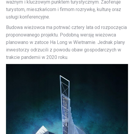
ważnym i kluczowym punktem turystycznym. Zaoferuje
turystom, mieszkańcom i firmom rozrywkę, kulturę oraz
usługi konferencyjne.
Budowa wieżowca ma potrwać cztery lata od rozpoczęcia
proponowanego projektu. Podobną wersję wieżowca
planowano w zatoce Ha Long w Wietnamie. Jednak plany
inwestorzy odrzucili z powodu obaw gospodarczych w
trakcie pandemii w 2020 roku.