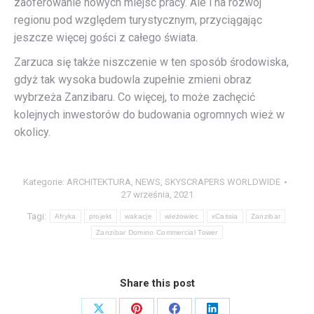
zaoferowanie nowych miejsc pracy. Ale i na rozwój
regionu pod względem turystycznym, przyciągając
jeszcze więcej gości z całego świata.
Zarzuca się także niszczenie w ten sposób środowiska,
gdyż tak wysoka budowla zupełnie zmieni obraz
wybrzeża Zanzibaru. Co więcej, to może zachęcić
kolejnych inwestorów do budowania ogromnych wież w
okolicy.
Kategorie:
ARCHITEKTURA
,
NEWS
,
SKYSCRAPERS WORLDWIDE
27 września, 2021
Tagi:
Afryka
projekt
wakacje
wieżowiec
xCassia
Zanzibar
Zanzibar Domino Commercial Tower
Share this post