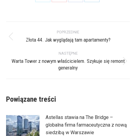
Share
Share
Share
Share
on
on
on
on
X
Pinterest
Facebook
LinkedIn
Nawigacja
POPRZEDNIE
wpisów
Złota 44. Jak wyglądają tam apartamenty?
Poprzedni
wpis:
NASTĘPNE
Warta Tower z nowym właścicielem. Szykuje się remont
Następny
generalny
wpis:
Powiązane treści
Astellas stawia na The Bridge –
globalna firma farmaceutyczna z nową
siedzibą w Warszawie