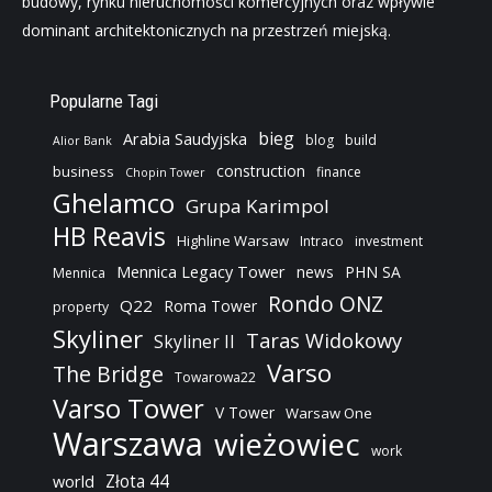
budowy, rynku nieruchomości komercyjnych oraz wpływie
dominant architektonicznych na przestrzeń miejską.
Popularne Tagi
bieg
Arabia Saudyjska
blog
build
Alior Bank
construction
business
finance
Chopin Tower
Ghelamco
Grupa Karimpol
HB Reavis
Highline Warsaw
Intraco
investment
Mennica Legacy Tower
news
PHN SA
Mennica
Rondo ONZ
Q22
Roma Tower
property
Skyliner
Taras Widokowy
Skyliner II
Varso
The Bridge
Towarowa22
Varso Tower
V Tower
Warsaw One
Warszawa
wieżowiec
work
Złota 44
world