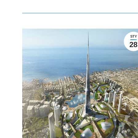
STY
28