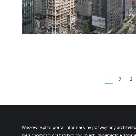
1
2
3
Wieżowce.pl to portal informacyjny poświęcony architekt
nieruchomości oraz rozwojowi miast.i dynamicznie zmieni