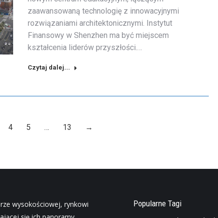
zaawansowaną technologię z innowacyjnymi
rozwiązaniami architektonicznymi. Instytut
Finansowy w Shenzhen ma być miejscem
kształcenia liderów przyszłości.…
Czytaj dalej...
4
5
…
13
→
Popularne Tagi
urze wysokościowej, rynkowi
ającej się ich panoramy.