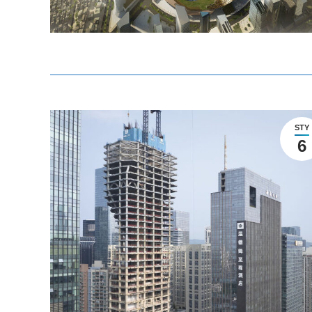
STY
6