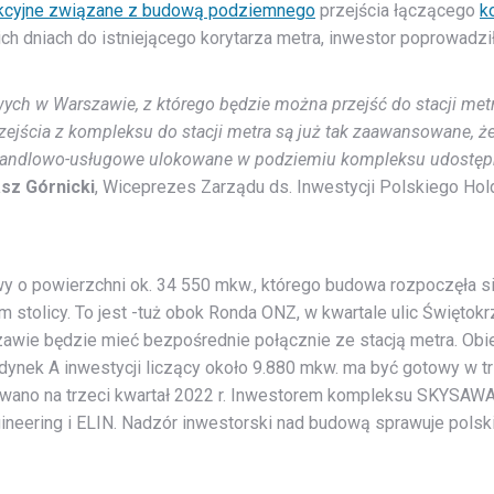
ukcyjne związane z budową podziemnego
przejścia łączącego
k
ch dniach do istniejącego korytarza metra, inwestor poprowadził 
ch w Warszawie, z którego będzie można przejść do stacji met
jścia z kompleksu do stacji metra są już tak zaawansowane, że
nkty handlowo-usługowe ulokowane w podziemiu kompleksu udost
sz Górnicki
, Wiceprezes Zarządu ds. Inwestycji Polskiego Hol
 powierzchni ok. 34 550 mkw., którego budowa rozpoczęła si
m stolicy. To jest -tuż obok Ronda ONZ, w kwartale ulic Świętokrzy
zawie będzie mieć bezpośrednie połącznie ze stacją metra. Obi
nek A inwestycji liczący około 9.880 mkw. ma być gotowy w tr
wano na trzeci kwartał 2022 r. Inwestorem kompleksu SKYSAWA j
ineering i ELIN. Nadzór inwestorski nad budową sprawuje polsk