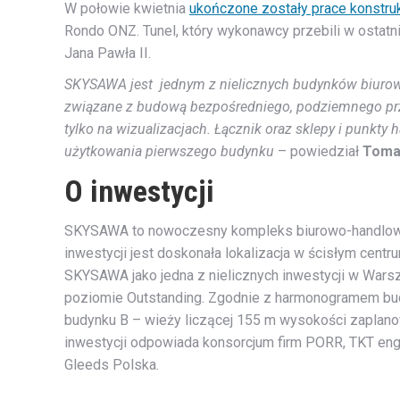
W połowie kwietnia
ukończone zostały prace konstr
Rondo ONZ. Tunel, który wykonawcy przebili w ostatni
Jana Pawła II.
SKYSAWA jest jednym z nielicznych budynków biurowy
związane z budową bezpośredniego, podziemnego prze
tylko na wizualizacjach. Łącznik oraz sklepy i pu
użytkowania pierwszego budynku
– powiedział
Toma
O inwestycji
SKYSAWA to nowoczesny kompleks biurowo-handlowy o
inwestycji jest doskonała lokalizacja w ścisłym centru
SKYSAWA jako jedna z nielicznych inwestycji w Wars
poziomie Outstanding. Zgodnie z harmonogramem budy
budynku B – wieży liczącej 155 m wysokości zaplano
inwestycji odpowiada konsorcjum firm PORR, TKT eng
Gleeds Polska.