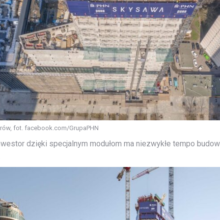
ów, fot. facebook.com/GrupaPHN
westor dzięki specjalnym modułom ma niezwykłe tempo budowy.
.