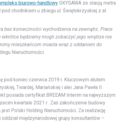
ompleks biurowo-handlowy
SKYSAWA ze stacją metra
pod chodnikiem u zbiegu ul. Świętokrzyskiej z al.
ra bez konieczności wychodzenia na zewnątrz. Prace
 wkrótce będziemy mogli zobaczyć jego wnętrze nie
ępnimy mieszkańcom miasta wraz z oddaniem do
dingu Nieruchomości.
ę pod koniec czerwca 2019 r. Kluczowym atutem
skiej, Twardej, Mariańskiej i alei Jana Pawła II.
ekt posiada certyfikat BREEAM Interim na najwyższym
zecim kwartale 2021 r.. Zaś zakończenie budowy
est Polski Holding Nieruchomości. Za realizację
i oddział międzynarodowej grupy konsultantów –