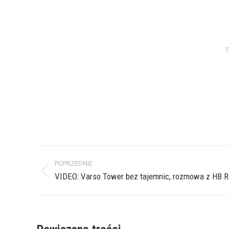
T
Nawigacja
POPRZEDNIE
wpisów
Poprzedni
VIDEO: Varso Tower bez tajemnic, rozmowa z HB R
wpis: