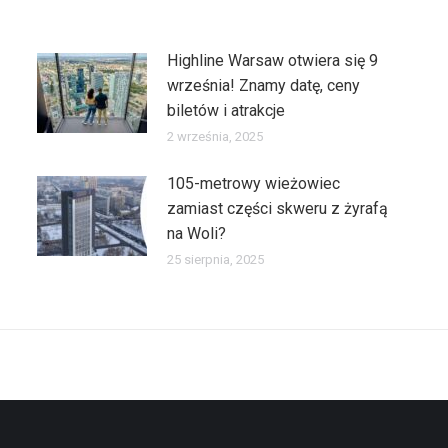
Highline Warsaw otwiera się 9
września! Znamy datę, ceny
biletów i atrakcje
2 września, 2025
105-metrowy wieżowiec
zamiast części skweru z żyrafą
na Woli?
25 sierpnia, 2025