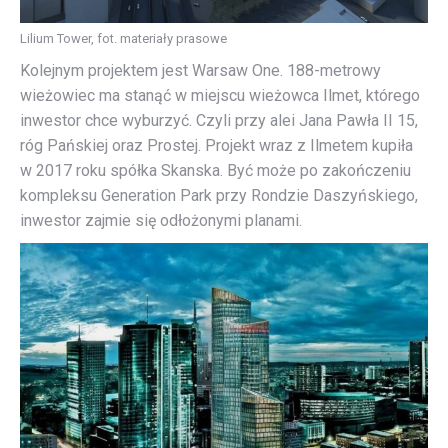
Lilium Tower, fot. materiały prasowe
Kolejnym projektem jest Warsaw One. 188-metrowy
wieżowiec ma stanąć w miejscu wieżowca Ilmet, którego
inwestor chce wyburzyć. Czyli przy alei Jana Pawła II 15,
róg Pańskiej oraz Prostej. Projekt wraz z Ilmetem kupiła
w 2017 roku spółka Skanska. Być może po zakończeniu
kompleksu Generation Park przy Rondzie Daszyńskiego,
inwestor zajmie się odłożonymi planami.