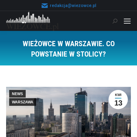
redakcja@wiezowce.pl
Szukaj:
WIEŻOWCE W WARSZAWIE. CO
POWSTANIE W STOLICY?
Jesteś tutaj:
NEWS
KWI
13
WARSZAWA