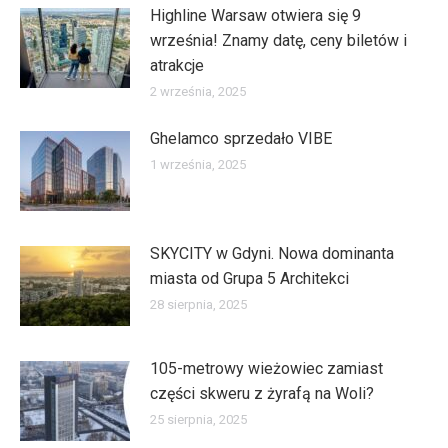
Highline Warsaw otwiera się 9
września! Znamy datę, ceny biletów i
atrakcje
2 września, 2025
Ghelamco sprzedało VIBE
1 września, 2025
SKYCITY w Gdyni. Nowa dominanta
miasta od Grupa 5 Architekci
28 sierpnia, 2025
105-metrowy wieżowiec zamiast
części skweru z żyrafą na Woli?
25 sierpnia, 2025