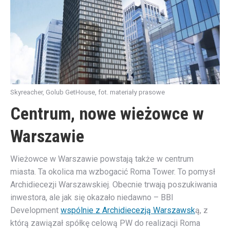
Skyreacher, Golub GetHouse, fot. materiały prasowe
Centrum, nowe wieżowce w
Warszawie
Wieżowce w Warszawie powstają także w centrum
miasta. Ta okolica ma wzbogacić Roma Tower. To pomysł
Archidiecezji Warszawskiej. Obecnie trwają poszukiwania
inwestora, ale jak się okazało niedawno – BBI
Development
wspólnie z Archidiecezją Warszawsk
ą, z
którą zawiązał spółkę celową PW do realizacji Roma