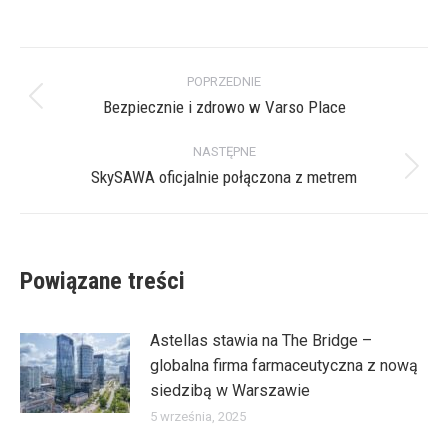
on
on
on
on
X
Pinterest
Facebook
LinkedIn
Nawigacja
POPRZEDNIE
wpisów
Bezpiecznie i zdrowo w Varso Place
Poprzedni
wpis:
NASTĘPNE
SkySAWA oficjalnie połączona z metrem
Następny
wpis:
Powiązane treści
Astellas stawia na The Bridge –
globalna firma farmaceutyczna z nową
siedzibą w Warszawie
5 września, 2025