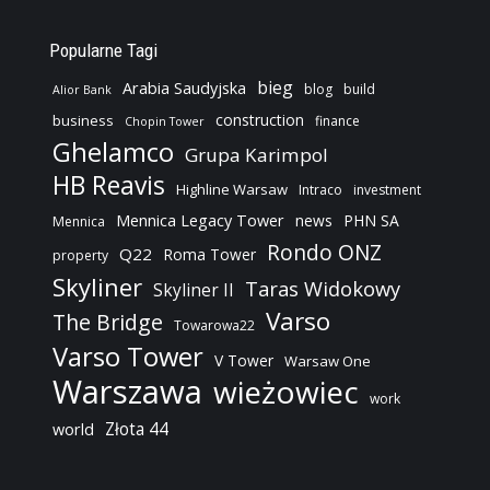
Popularne Tagi
bieg
Arabia Saudyjska
blog
build
Alior Bank
construction
business
finance
Chopin Tower
Ghelamco
Grupa Karimpol
HB Reavis
Highline Warsaw
Intraco
investment
Mennica Legacy Tower
news
PHN SA
Mennica
Rondo ONZ
Q22
Roma Tower
property
Skyliner
Taras Widokowy
Skyliner II
Varso
The Bridge
Towarowa22
Varso Tower
V Tower
Warsaw One
Warszawa
wieżowiec
work
Złota 44
world