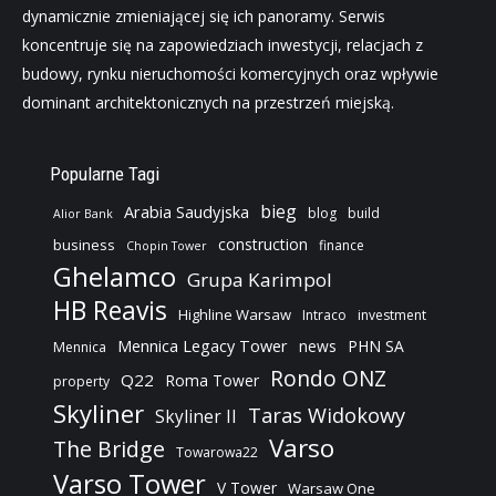
dynamicznie zmieniającej się ich panoramy. Serwis
koncentruje się na zapowiedziach inwestycji, relacjach z
budowy, rynku nieruchomości komercyjnych oraz wpływie
dominant architektonicznych na przestrzeń miejską.
Popularne Tagi
bieg
Arabia Saudyjska
blog
build
Alior Bank
construction
business
finance
Chopin Tower
Ghelamco
Grupa Karimpol
HB Reavis
Highline Warsaw
Intraco
investment
Mennica Legacy Tower
news
PHN SA
Mennica
Rondo ONZ
Q22
Roma Tower
property
Skyliner
Taras Widokowy
Skyliner II
Varso
The Bridge
Towarowa22
Varso Tower
V Tower
Warsaw One