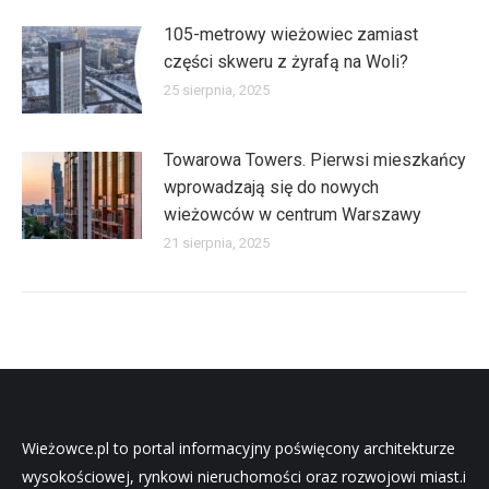
105-metrowy wieżowiec zamiast
części skweru z żyrafą na Woli?
25 sierpnia, 2025
Towarowa Towers. Pierwsi mieszkańcy
wprowadzają się do nowych
wieżowców w centrum Warszawy
21 sierpnia, 2025
Wieżowce.pl to portal informacyjny poświęcony architekturze
wysokościowej, rynkowi nieruchomości oraz rozwojowi miast.i