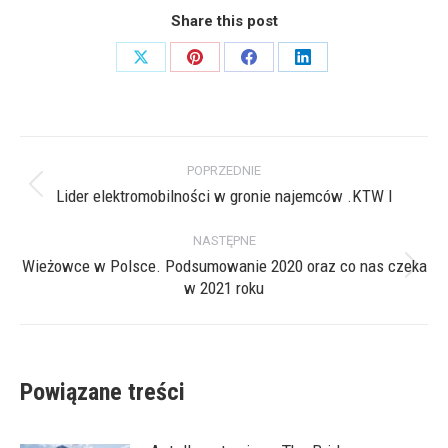
Share this post
Share
Share
Share
Share
on
on
on
on
X
Pinterest
Facebook
LinkedIn
Nawigacja
POPRZEDNIE
wpisów
Lider elektromobilności w gronie najemców .KTW I
Poprzedni
wpis:
NASTĘPNE
Wieżowce w Polsce. Podsumowanie 2020 oraz co nas czeka
Następny
w 2021 roku
wpis:
Powiązane treści