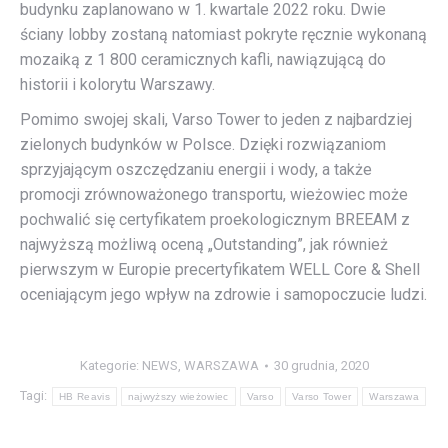
budynku zaplanowano w 1. kwartale 2022 roku. Dwie
ściany lobby zostaną natomiast pokryte ręcznie wykonaną
mozaiką z 1 800 ceramicznych kafli, nawiązującą do
historii i kolorytu Warszawy.
Pomimo swojej skali, Varso Tower to jeden z najbardziej
zielonych budynków w Polsce. Dzięki rozwiązaniom
sprzyjającym oszczędzaniu energii i wody, a także
promocji zrównoważonego transportu, wieżowiec może
pochwalić się certyfikatem proekologicznym BREEAM z
najwyższą możliwą oceną „Outstanding”, jak również
pierwszym w Europie precertyfikatem WELL Core & Shell
oceniającym jego wpływ na zdrowie i samopoczucie ludzi.
Kategorie:
NEWS
,
WARSZAWA
30 grudnia, 2020
Tagi:
HB Reavis
najwyższy wieżowiec
Varso
Varso Tower
Warszawa