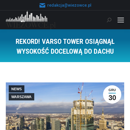
redakcja@wiezowce.pl
Szukaj:
REKORD! VARSO TOWER OSIĄGNĄŁ
WYSOKOŚĆ DOCELOWĄ DO DACHU
Jesteś tutaj:
NEWS
GRU
30
WARSZAWA