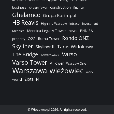
blog
build
Alior Bank
construction
business
finance
Chopin Tower
Ghelamco
Grupa Karimpol
HB Reavis
Highline Warsaw
Intraco
investment
Mennica Legacy Tower
news
PHN SA
Mennica
Rondo ONZ
Q22
Roma Tower
property
Skyliner
Taras Widokowy
Skyliner II
Varso
The Bridge
Towarowa22
Varso Tower
V Tower
Warsaw One
Warszawa
wieżowiec
work
Złota 44
world
© Wiezowce.pl 2026. All rights reserved.