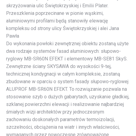
skrzyżowania ulic Świętokrzyskiej i Emilii Plater.
Przeszklenia poprzecinane w pionie wąskimi,
aluminiowymi profilami będą stanowiły elewację
kompleksu od strony ulicy Świętokrzyskiej i alei Jana
Pawła
Do wykonania powłoki zewnętrznej obiektu zostaną użyte
dwa rodzaje systemów fasad aluminiowych: słupowo-
ryglowy MB-SR60N EFEKT i elementowy MB-SE81 SkyS.
Zewnętrzne ściany SKYSAWA do wysokości 9-tej,
technicznej kondygnacji w całym kompleksie, zostaną
zbudowane w oparciu o system fasady słupowo-ryglowej
ALUPROF MB-SR60N EFEKT. To rozwiązanie pozwala na
stosowanie szyb o dużych gabarytach, uzyskanie gładkiej,
szklanej powierzchni elewacji i realizowanie najbardziej
śmiałych wizji architektów przy jednoczesnym
zachowaniu doskonałych parametrów termoizolacji,
szczelności, obciążenia na wiatr i innych właściwości,
wymaganych przez nowoczesne zrównoważone