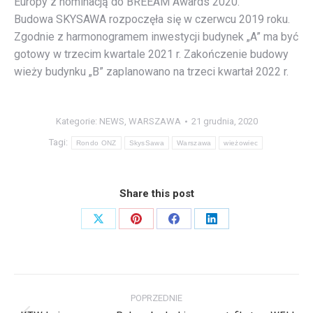
Europy z nominacją do BREEAM Awards 2020.
Budowa SKYSAWA rozpoczęła się w czerwcu 2019 roku.
Zgodnie z harmonogramem inwestycji budynek „A” ma być
gotowy w trzecim kwartale 2021 r. Zakończenie budowy
wieży budynku „B” zaplanowano na trzeci kwartał 2022 r.
Kategorie:
NEWS
,
WARSZAWA
21 grudnia, 2020
Tagi:
Rondo ONZ
SkysSawa
Warszawa
wieżowiec
Share this post
Share
Share
Share
Share
on
on
on
on
X
Pinterest
Facebook
LinkedIn
Nawigacja
POPRZEDNIE