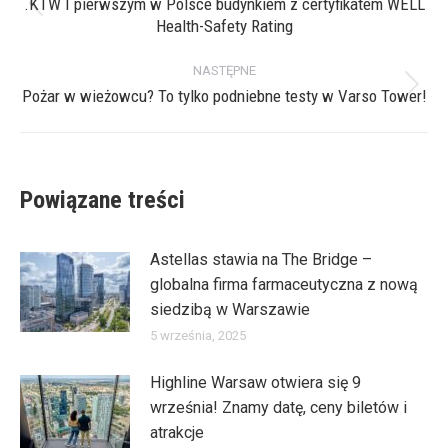
wpisów
.KTW I pierwszym w Polsce budynkiem z certyfikatem WELL
Poprzedni
Health-Safety Rating
wpis:
NASTĘPNE
Pożar w wieżowcu? To tylko podniebne testy w Varso Tower!
Następny
wpis:
Powiązane treści
Astellas stawia na The Bridge –
globalna firma farmaceutyczna z nową
siedzibą w Warszawie
5 września, 2025
Highline Warsaw otwiera się 9
września! Znamy datę, ceny biletów i
atrakcje