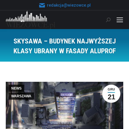
redakcja@wiezowce.pl
Szukaj:
SKYSAWA – BUDYNEK NAJWYŻSZEJ
KLASY UBRANY W FASADY ALUPROF
Jesteś tutaj:
NEWS
GRU
21
WARSZAWA