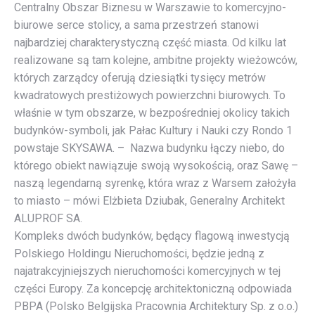
Centralny Obszar Biznesu w Warszawie to komercyjno-
biurowe serce stolicy, a sama przestrzeń stanowi
najbardziej charakterystyczną część miasta. Od kilku lat
realizowane są tam kolejne, ambitne projekty wieżowców,
których zarządcy oferują dziesiątki tysięcy metrów
kwadratowych prestiżowych powierzchni biurowych. To
właśnie w tym obszarze, w bezpośredniej okolicy takich
budynków-symboli, jak Pałac Kultury i Nauki czy Rondo 1
powstaje SKYSAWA. – Nazwa budynku łączy niebo, do
którego obiekt nawiązuje swoją wysokością, oraz Sawę –
naszą legendarną syrenkę, która wraz z Warsem założyła
to miasto – mówi Elżbieta Dziubak, Generalny Architekt
ALUPROF SA.
Kompleks dwóch budynków, będący flagową inwestycją
Polskiego Holdingu Nieruchomości, będzie jedną z
najatrakcyjniejszych nieruchomości komercyjnych w tej
części Europy. Za koncepcję architektoniczną odpowiada
PBPA (Polsko Belgijska Pracownia Architektury Sp. z o.o.)