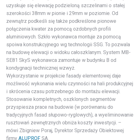
uzyskuje się elewację podzieloną szczelinami o stałej
szerokości 38mm w pionie i 29mm w poziomie. Od
zewnątrz podkeśli się także podkreślone pionowe
połączenia kwater za pomocą ozdobnych profili
aluminiowych. Szkło wykonawca montuje za pomocą
spoiwa konstrukcyjnego wg technologii SSG. To pozwala
na budowę elewacji o widoku całoszklanym. System MB-
SE81 SkyS wykonawca zamontuje w budynku B od
kondygnacji technicznej wzwyż.
Wykorzystanie w projekcie fasady elementowej daje
możliwość wykonania wielu czynności na hali produkcyjnej
i skrócenia czasu potrzebnego do montażu elewacji.
Stosowanie kompletnych, oszklonych segmentów
przyspiesza prace na budowie (w porównaniu do
tradycyjnych fasad słupowo-ryglowych), a wyeliminowanie
rusztowań zewnętrznych obniża koszty inwestycji. –
mówi Zbigniew Poraj, Dyrektor Sprzedaży Obiektowej
firmy
ALUPROF
SA.