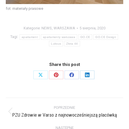
fot. materiały prasowe
Kategorie:
NEWS
,
WARSZAWA
5 sierpnia, 2020
Tagi:
apartament
apartamenty warszawa
GO.CE
GO.CE Design
Luksus
Złota 44
Share this post
Share
Share
Share
Share
on
on
on
on
X
Pinterest
Facebook
LinkedIn
Nawigacja
POPRZEDNIE
wpisów
PZU Zdrowie w Varso z najnowocześniejszą placówką
Poprzedni
wpis:
NASTĘPNE