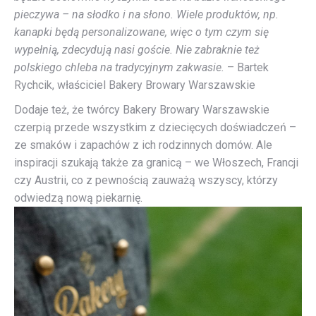
pieczywa – na słodko i na słono. Wiele produktów, np.
kanapki będą personalizowane, więc o tym czym się
wypełnią, zdecydują nasi goście. Nie zabraknie też
polskiego chleba na tradycyjnym zakwasie.
– Bartek
Rychcik, właściciel Bakery Browary Warszawskie
Dodaje też, że twórcy Bakery Browary Warszawskie
czerpią przede wszystkim z dziecięcych doświadczeń –
ze smaków i zapachów z ich rodzinnych domów. Ale
inspiracji szukają także za granicą – we Włoszech, Francji
czy Austrii, co z pewnością zauważą wszyscy, którzy
odwiedzą nową piekarnię.