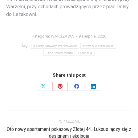
Warzelni, przy schodach prowadzących przez plac Dolny
do Leżakowni.
Kategoria:
WARSZAWA
9 sierpnia, 2020
Tagi:
Bakery Browary Warszawskie
browary warszawskie
Echo Investments
Piekarnia
Share this post
Share
Share
Share
Share
on
on
on
on
X
Pinterest
Facebook
LinkedIn
Nawigacja
POPRZEDNIE
wpisów
Oto nowy apartament pokazowy Złotej 44. Luksus łączy się z
Poprzedni
designem i ekologią