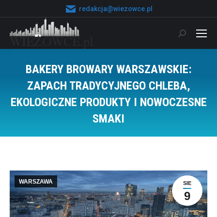
redakcja@wiezowce.pl
Szukaj:
BAKERY BROWARY WARSZAWSKIE:
ZAPACH TRADYCYJNEGO CHLEBA,
EKOLOGICZNE PRODUKTY I NOWOCZESNE
SMAKI
Jesteś tutaj:
WARSZAWA
SIE
9