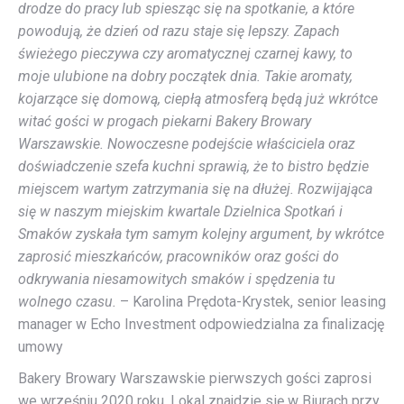
drodze do pracy lub spiesząc się na spotkanie, a które
powodują, że dzień od razu staje się lepszy. Zapach
świeżego pieczywa czy aromatycznej czarnej kawy, to
moje ulubione na dobry początek dnia. Takie aromaty,
kojarzące się domową, ciepłą atmosferą będą już wkrótce
witać gości w progach piekarni Bakery Browary
Warszawskie. Nowoczesne podejście właściciela oraz
doświadczenie szefa kuchni sprawią, że to bistro będzie
miejscem wartym zatrzymania się na dłużej. Rozwijająca
się w naszym miejskim kwartale Dzielnica Spotkań i
Smaków zyskała tym samym kolejny argument, by wkrótce
zaprosić mieszkańców, pracowników oraz gości do
odkrywania niesamowitych smaków i spędzenia tu
wolnego czasu.
– Karolina Prędota-Krystek, senior leasing
manager w Echo Investment odpowiedzialna za finalizację
umowy
Bakery Browary Warszawskie pierwszych gości zaprosi
we wrześniu 2020 roku. Lokal znajdzie się w Biurach przy