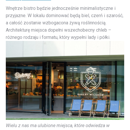
Wnętrze bistro będzie jednocześnie minimalistyczne i
przyjazne. W lokalu dominować będą biel, czerń i szarość,
a całość zostanie wzbogacona żywą roślinnością.
Architekturę miejsca dopełni wszechobecny chleb –
różnego rodzaju i formatu, który wypełni lady i półki.
Wielu z nas ma ulubione miejsca, które odwiedza w