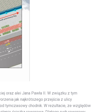
ej oraz alei Jana Pawła II. W związku z tym
rzenia jak najkrótszego przejścia z ulicy
ej pod tymczasowy chodnik. W rezultacie, ze względów
zostanie ścieżka rowerowa. Dlatego ruch rowerowy