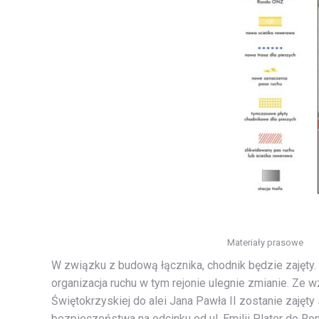
Materiały prasowe
W związku z budową łącznika, chodnik będzie zajęty. 
organizacja ruchu w tym rejonie ulegnie zmianie. Ze 
Świętokrzyskiej do alei Jana Pawła II zostanie zajęt
bezpieczeństwa na odcinku od ul. Emilii Plater do R