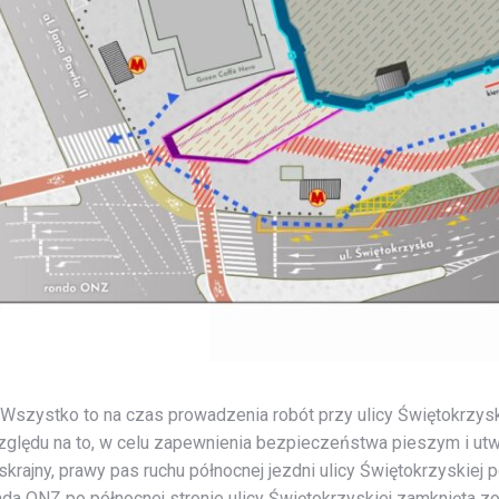
Wszystko to na czas prowadzenia robót przy ulicy Świętokrzyski
względu na to, w celu zapewnienia bezpieczeństwa pieszym i utwo
y skrajny, prawy pas ruchu północnej jezdni ulicy Świętokrzyski
onda ONZ po północnej stronie ulicy Świętokrzyskiej zamknięta 