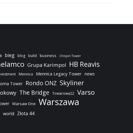
bieg
a
business
blog
build
Chopin Tower
elamco
HB Reavis
Grupa Karimpol
Mennica Legacy Tower
news
nvestment
Mennica
Skyliner
Rondo ONZ
oma Tower
Varso
The Bridge
dokowy
Towarowa22
Warszawa
Tower
Warsaw One
Złota 44
world