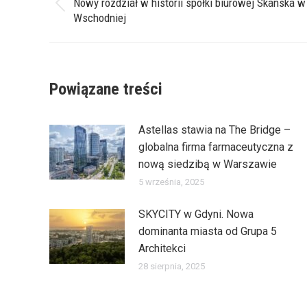
wpisów
Nowy rozdział w historii spółki biurowej Skanska 
Poprzedni
Wschodniej
wpis:
Powiązane treści
Astellas stawia na The Bridge –
globalna firma farmaceutyczna z
nową siedzibą w Warszawie
5 września, 2025
SKYCITY w Gdyni. Nowa
dominanta miasta od Grupa 5
Architekci
28 sierpnia, 2025