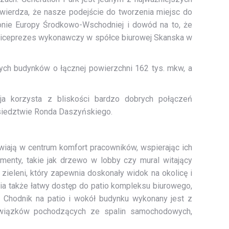
wierdza, że nasze podejście do tworzenia miejsc do
onie Europy Środkowo-Wschodniej i dowód na to, że
 wiceprezes wykonawczy w spółce biurowej Skanska w
ych budynków o łącznej powierzchni 162 tys. mkw, a
ja korzysta z bliskości bardzo dobrych połączeń
ąsiedztwie Ronda Daszyńskiego.
awiają w centrum komfort pracowników, wspierając ich
enty, takie jak drzewo w lobby czy mural witający
zieleni, który zapewnia doskonały widok na okolicę i
nia także łatwy dostęp do patio kompleksu biurowego,
. Chodnik na patio i wokół budynku wykonany jest z
 związków pochodzących ze spalin samochodowych,