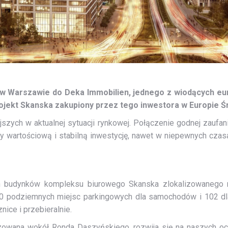
w Warszawie do Deka Immobilien, jednego z wiodących eu
rojekt Skanska zakupiony przez tego inwestora w Europie 
jszych w aktualnej sytuacji rynkowej. Połączenie godnej zaufa
wartościową i stabilną inwestycję, nawet w niepewnych czas
ch budynków kompleksu biurowego Skanska zlokalizowanego 
 110 podziemnych miejsc parkingowych dla samochodów i 102 d
nice i przebieralnie.
owana wokół Ronda Daszyńskiego, rozwija się na naszych ocza