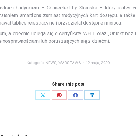
tracji budynkiem – Connected by Skanska – który ułatwi c
taniem smartfona zamiast tradycyjnych kart dostępu, a także 
­wał tablice rejestracyjne i przydzielał dostępne miejsca.
num, a obecnie ubiega się o certyfikaty WELL oraz „Obiekt bez 
ełnosprawnościami lub poruszających się z dziećmi.
Kategorie:
NEWS
,
WARSZAWA
12 maja, 2020
Share this post
Share
Share
Share
Share
on
on
on
on
X
Pinterest
Facebook
LinkedIn