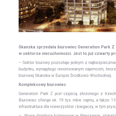
Skanska sprzedała biurowiec Generation Park Z 
w sektorze nieruchomości. Jest to już czwarty p
– Sektor biurowy pozostaje jednym z najbezpiecznie
budynku, wynajętego renomowanym najemcom, tworzy 
biurowej Skanska w Europie Środkowo-Wschodniej.
Kompleksowy biurowiec
Generation Park Z jest częścią złożonego z trze
Biurowiec oferuje ok. 19 tys. mkw. najmu, a także
infrastruktura dla rowerzystów i biegaczy, w tym prysz
– Nowa dzielnica biznesowa w Warszawie, zlokaliz