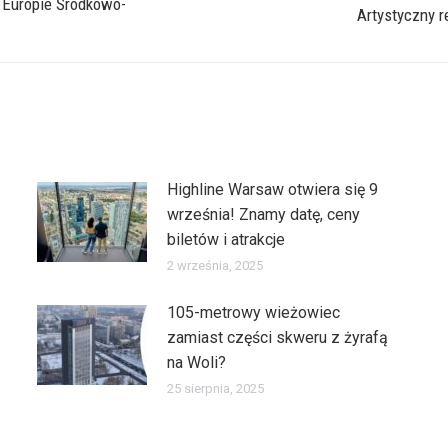
w Europie Środkowo-
Następny
Artystyczny r
wpis:
Highline Warsaw otwiera się 9
września! Znamy datę, ceny
biletów i atrakcje
2 września, 2025
105-metrowy wieżowiec
zamiast części skweru z żyrafą
na Woli?
25 sierpnia, 2025