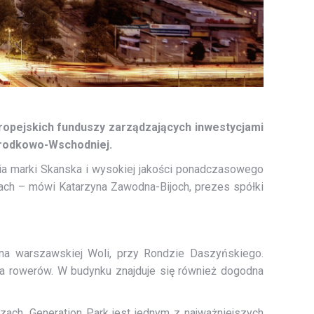
ropejskich funduszy zarządzających inwestycjami
Środkowo-Wschodniej.
nia marki Skanska i wysokiej jakości ponadczasowego
ach – mówi Katarzyna Zawodna-Bijoch, prezes spółki
na warszawskiej Woli, przy Rondzie Daszyńskiego.
la rowerów. W budynku znajduje się również dogodna
ch. Generation Park jest jednym z najważniejszych