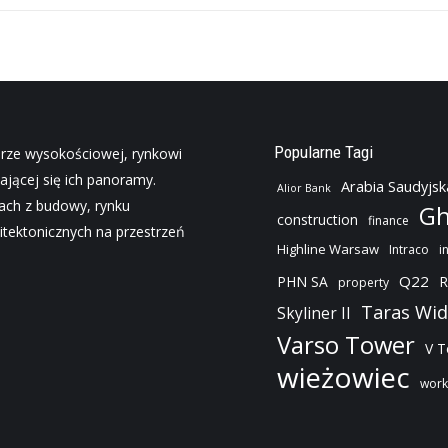
Popularne Tagi
urze wysokościowej, rynkowi
ającej się ich panoramy.
Arabia Saudyjsk
Alior Bank
jach z budowy, rynku
Gh
construction
finance
tektonicznych na przestrzeń
Highline Warsaw
Intraco
i
Q22
PHN SA
R
property
Taras Wi
Skyliner II
Varso Tower
V 
wieżowiec
work