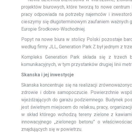
projektów biurowych, które tworzą to nowe centrum
pracy odpowiada na potrzeby najemców i inwestoró
cieszymy się długoterminowym zaufaniem ważnych gr
Europie Środkowo-Wschodniej.
Popyt na nowe biura w stolicy Polski pozostaje ba
według firmy JLL, Generation Park Z był jednym z trz
Kompleks Generation Park składa się z trzech b
komunikacyjnych, w tym przystanków drugiej linii m
Skanska i jej inwestycje
Skanska koncentruje się na realizacji zrównoważonyc
zdrowie i dobre samopoczucie. Powierzchnie wspól
wjeżdżających do garażu podziemnego. Budynek posiad
jest świetnym miejscem do relaksu, pracy, organizac
w skład którego wchodzą tereny zielone z kawiarni
innowacyjnego „zielonego betonu” o właściwości
znajdujących się w powietrzu.