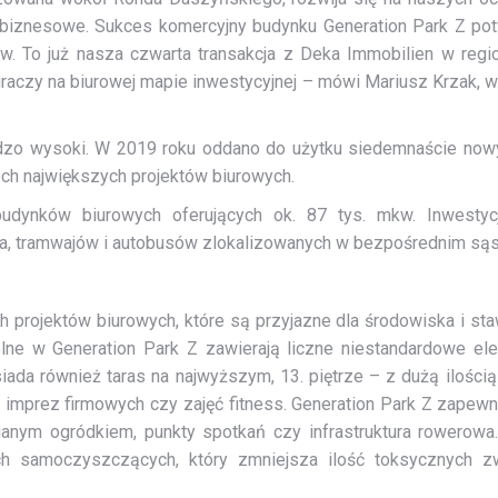
 biznesowe. Sukces komercyjny budynku Generation Park Z pot
w. To już nasza czwarta transakcja z Deka Immobilien w regi
aczy na biurowej mapie inwestycyjnej – mówi Mariusz Krzak,
rdzo wysoki. W 2019 roku oddano do użytku siedemnaście now
ech największych projektów biurowych.
udynków biurowych oferujących ok. 87 tys. mkw. Inwestyc
etra, tramwajów i autobusów zlokalizowanych w bezpośrednim s
h projektów biurowych, które są przyjazne dla środowiska i st
ne w Generation Park Z zawierają liczne niestandardowe elem
a również taras na najwyższym, 13. piętrze – z dużą ilością 
ji imprez firmowych czy zajęć fitness. Generation Park Z zapew
anym ogródkiem, punkty spotkań czy infrastruktura rowerowa
ach samoczyszczących, który zmniejsza ilość toksycznych