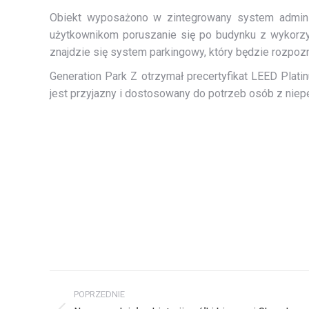
Obiekt wyposażono w zintegrowany system adminis
użytkownikom poruszanie się po budynku z wykorzys
znajdzie się system parkingowy, który będzie rozpoz­na
Generation Park Z otrzymał precertyfikat LEED Plati
jest przyjazny i dostosowany do potrzeb osób z niep
Nawigacja
POPRZEDNIE