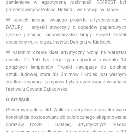
zamienione w egzotyczną roślinność. RE4REST był
prezentowany w Polsce, Holandii, we Francji i w Japonii.
W ramach innego swojego projektu artystycznego –
BAZURy – artystki stworzyły z odpadów papierowych
ręcznie plecione, niepowtarzalne lampy. Projekt został
doceniony m. in. przez Instytut Designu w Kielcach.
W ostatnim czasie duet artystyczny wziął na warsztat
słomki. Ze 150 tys. tego typu odpadów powstało 14
potężnych lampionów. Projekt nawiązuje do polskiej
sztuki ludowej, która dla Smirnow i Królak jest ważnym
źródłem inspiracji. Lampiony były prezentowane w ramach
festiwalu Otwarta Ząbkowska.
O Art Walk
Plenerowa galeria Art Walk to specjalnie zaprojektowana
konstrukcja dostosowana do całorocznego eksponowania
obrazów, rzeźb i instalacji artystycznych. Pasaż
wystawienniczy o długości 57 metrów składa się z 20