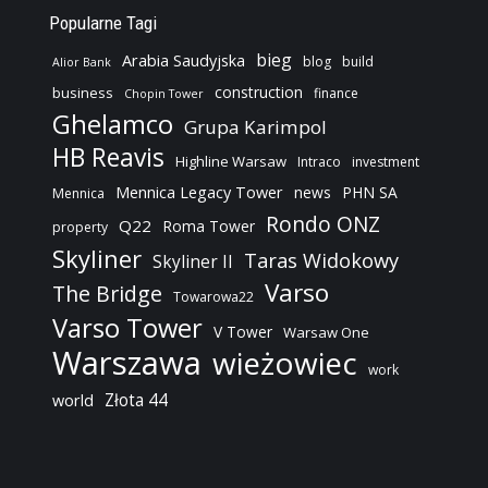
Popularne Tagi
bieg
Arabia Saudyjska
blog
build
Alior Bank
construction
business
finance
Chopin Tower
Ghelamco
Grupa Karimpol
HB Reavis
Highline Warsaw
Intraco
investment
Mennica Legacy Tower
news
PHN SA
Mennica
Rondo ONZ
Q22
Roma Tower
property
Skyliner
Taras Widokowy
Skyliner II
Varso
The Bridge
Towarowa22
Varso Tower
V Tower
Warsaw One
Warszawa
wieżowiec
work
Złota 44
world