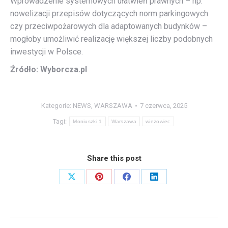
Wprowadzenie systemowych ułatwień prawnych – np.
nowelizacji przepisów dotyczących norm parkingowych
czy przeciwpożarowych dla adaptowanych budynków –
mogłoby umożliwić realizację większej liczby podobnych
inwestycji w Polsce.
Źródło: Wyborcza.pl
Kategorie:
NEWS
,
WARSZAWA
7 czerwca, 2025
Tagi:
Moniuszki 1
Warszawa
wieżowiec
Share this post
Share
Share
Share
Share
on
on
on
on
X
Pinterest
Facebook
LinkedIn
Nawigacja