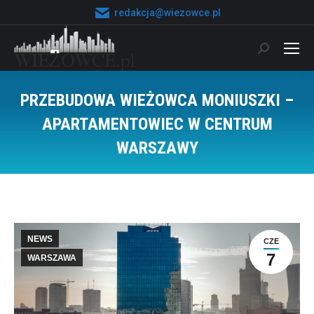
redakcja@wiezowce.pl
Szukaj:
PRZEBUDOWA WIEŻOWCA MONIUSZKI –
APARTAMENTOWIEC W CENTRUM
WARSZAWY
Jesteś tutaj:
NEWS
CZE
7
WARSZAWA