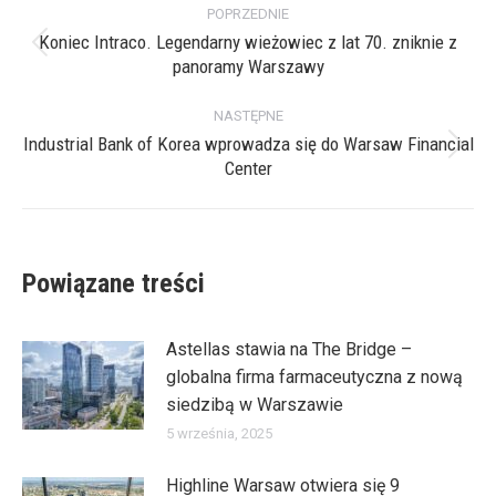
POPRZEDNIE
wpisów
Koniec Intraco. Legendarny wieżowiec z lat 70. zniknie z
Poprzedni
panoramy Warszawy
wpis:
NASTĘPNE
Industrial Bank of Korea wprowadza się do Warsaw Financial
Następny
Center
wpis:
Powiązane treści
Astellas stawia na The Bridge –
globalna firma farmaceutyczna z nową
siedzibą w Warszawie
5 września, 2025
Highline Warsaw otwiera się 9