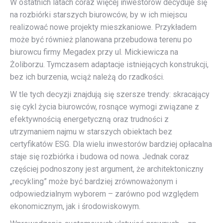
W ostatnich latach coraz więcej inwestorów decyduje się
na rozbiórki starszych biurowców, by w ich miejscu
realizować nowe projekty mieszkaniowe. Przykładem
może być również planowana przebudowa terenu po
biurowcu firmy Megadex przy ul. Mickiewicza na
Żoliborzu. Tymczasem adaptacje istniejących konstrukcji,
bez ich burzenia, wciąż należą do rzadkości.
W tle tych decyzji znajdują się szersze trendy: skracający
się cykl życia biurowców, rosnące wymogi związane z
efektywnością energetyczną oraz trudności z
utrzymaniem najmu w starszych obiektach bez
certyfikatów ESG. Dla wielu inwestorów bardziej opłacalna
staje się rozbiórka i budowa od nowa. Jednak coraz
częściej podnoszony jest argument, że architektoniczny
„recykling” może być bardziej zrównoważonym i
odpowiedzialnym wyborem – zarówno pod względem
ekonomicznym, jak i środowiskowym.