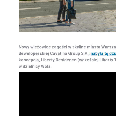
Nowy wieżowiec zagości w skyline miasta Warszaw
deweloperskiej Cavatina Group S.A.,
nabyła tę dz
koncepcją, Liberty Residence (wcześniej Liberty 
w dzielnicy Wola.