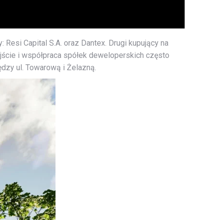
Resi Capital S.A. oraz Dantex. Drugi kupujący na
jście i współpraca spółek deweloperskich często
dzy ul. Towarową i Żelazną.