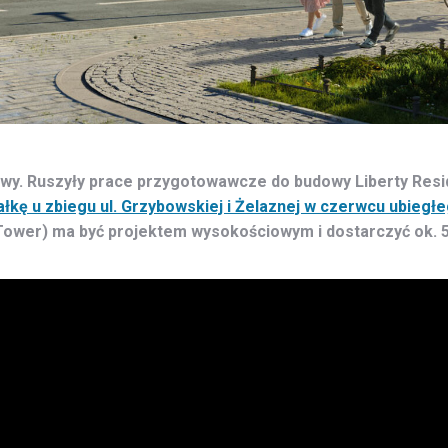
y. Ruszyły prace przygotowawcze do budowy Liberty Residen
iałkę u zbiegu ul. Grzybowskiej i Żelaznej w czerwcu ubiegł
Tower) ma być projektem wysokościowym i dostarczyć ok. 50