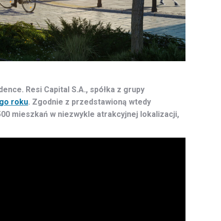
ce. Resi Capital S.A., spółka z grupy
ego roku
. Zgodnie z przedstawioną wtedy
0 mieszkań w niezwykle atrakcyjnej lokalizacji,