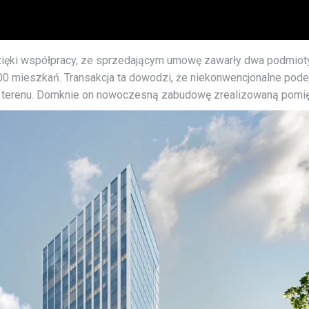
zięki współpracy, ze sprzedającym umowę zawarły dwa podmioty: 
00 mieszkań. Transakcja ta dowodzi, że niekonwencjonalne pode
ia terenu. Domknie on nowoczesną zabudowę zrealizowaną pomię