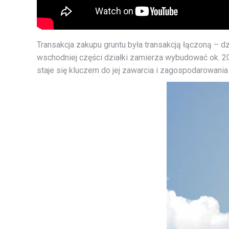
Transakcja zakupu gruntu była transakcją łączoną – d
wschodniej części działki zamierza wybudować ok. 2
staje się kluczem do jej zawarcia i zagospodarowan