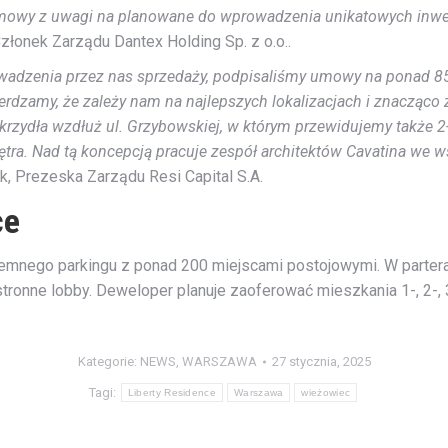
łomowy z uwagi na planowane do wprowadzenia unikatowych inwe
łonek Zarządu Dantex Holding Sp. z o.o..
dzenia przez nas sprzedaży, podpisaliśmy umowy na ponad 850
wierdzamy, że zależy nam na najlepszych lokalizacjach i znacząc
 skrzydła wzdłuż ul. Grzybowskiej, w którym przewidujemy także
piętra. Nad tą koncepcją pracuje zespół architektów Cavatina 
, Prezeska Zarządu Resi Capital S.A.
ce
nego parkingu z ponad 200 miejscami postojowymi. W parterac
tronne lobby. Deweloper planuje zaoferować mieszkania 1-, 2-, 
Kategorie:
NEWS
,
WARSZAWA
27 stycznia, 2025
Tagi:
Liberty Residence
Warszawa
wieżowiec