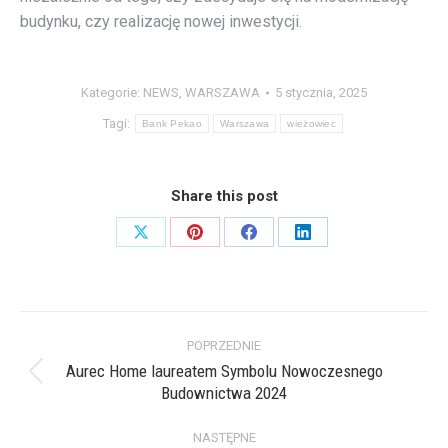
budynku, czy realizację nowej inwestycji.
Kategorie:
NEWS
,
WARSZAWA
5 stycznia, 2025
Tagi:
Bank Pekao
Warszawa
wieżowiec
Share this post
Share
Share
Share
Share
on
on
on
on
X
Pinterest
Facebook
LinkedIn
Nawigacja
POPRZEDNIE
wpisów
Aurec Home laureatem Symbolu Nowoczesnego
Poprzedni
Budownictwa 2024
wpis:
NASTĘPNE