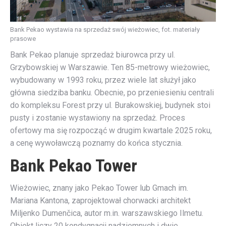
Bank Pekao wystawia na sprzedaż swój wieżowiec, fot. materiały
prasowe
Bank Pekao planuje sprzedaż biurowca przy ul.
Grzybowskiej w Warszawie. Ten 85-metrowy wieżowiec,
wybudowany w 1993 roku, przez wiele lat służył jako
główna siedziba banku. Obecnie, po przeniesieniu centrali
do kompleksu Forest przy ul. Burakowskiej, budynek stoi
pusty i zostanie wystawiony na sprzedaż. Proces
ofertowy ma się rozpocząć w drugim kwartale 2025 roku,
a cenę wywoławczą poznamy do końca stycznia.
Bank Pekao Tower
Wieżowiec, znany jako Pekao Tower lub Gmach im.
Mariana Kantona, zaprojektował chorwacki architekt
Miljenko Dumenčica, autor m.in. warszawskiego Ilmetu.
Obiekt liczy 20 kondygnacji nadziemnych i dwie