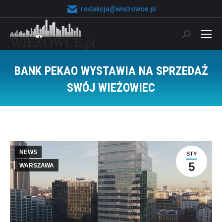
redakcja@wiezowce.pl
Szukaj:
BANK PEKAO WYSTAWIA NA SPRZEDAŻ
SWÓJ WIEŻOWIEC
Jesteś tutaj:
NEWS
STY
5
WARSZAWA