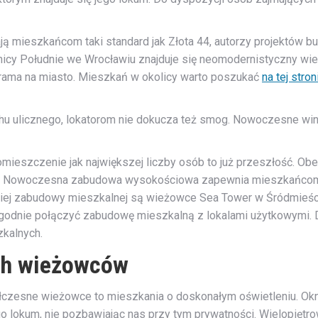
mieszkańcom taki standard jak Złota 44, autorzy projektów bud
nicy Południe we Wrocławiu znajduje się neomodernistyczny wi
norama na miasto. Mieszkań w okolicy warto poszukać
na tej stron
chu ulicznego, lokatorom nie dokucza też smog. Nowoczesne wi
eszczenie jak największej liczby osób to już przeszłość. Obecn
j. Nowoczesna zabudowa wysokościowa zapewnia mieszkańcom w
j zabudowy mieszkalnej są wieżowce Sea Tower w Śródmieściu 
ygodnie połączyć zabudowę mieszkalną z lokalami użytkowymi.
zkalnych.
ych wieżowców
czesne wieżowce to mieszkania o doskonałym oświetleniu. Okna
go lokum, nie pozbawiając nas przy tym prywatności. Wielopięt