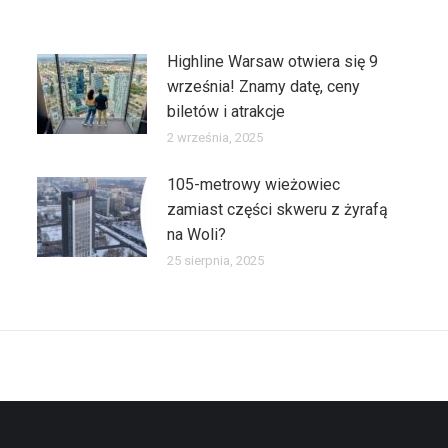
Highline Warsaw otwiera się 9
września! Znamy datę, ceny
biletów i atrakcje
2 września, 2025
105-metrowy wieżowiec
zamiast części skweru z żyrafą
na Woli?
25 sierpnia, 2025