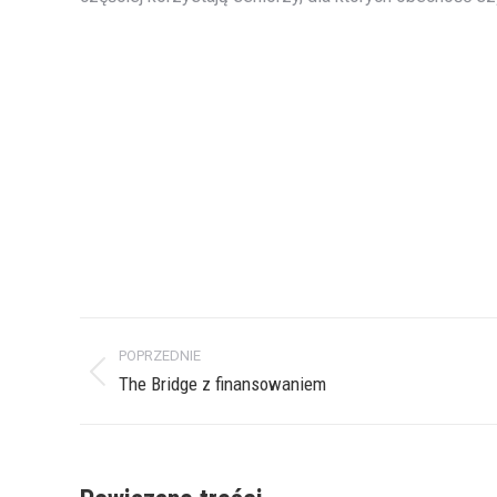
Nawigacja
POPRZEDNIE
wpisów
Poprzedni
The Bridge z finansowaniem
wpis: