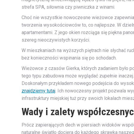
strefa SPA, siłownia czy piwniczka z winami.
Choć nie wszystkie nowoczesne wieżowce zapewniają 
tworzenia wysokościowców to, co najlepsze. W dziel
apartamentami. Z jego okien rozciąga się piękna pa
szereg nieoczywistych korzyści.
W mieszkaniach na wyższych piętrach nie słychać ru
bez konieczności wspinania się po schodach.
Wieżowce z czasów Gierka, których zadaniem było pomi
tego typu zabudowa może wyglądać zupełnie inacze
Doskonałym przykładem nowego podejścia do wysokie
znajdziemy tutaj
. Ich nowoczesny projekt pozwala w
infrastruktury miejskiej tuż przy swoich lokalach mies
Wady i zalety współczesn
Prócz zapierających dech w piersiach widoków współ
naturalne światło dociera do każdego skrawka nasze