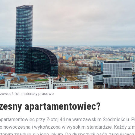
żowcu? fot. materiały prasowe
czesny apartamentowiec?
 apartamentowiec przy Złotej 44 na warszawskim Śródmieściu.
dzo nowoczesna i wykończona w wysokim standardzie. Każdy z 
którym znajduje się jego lokum. Do dyspozycji osób zajmujących