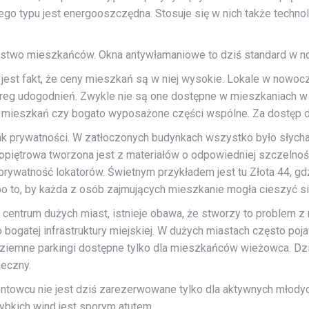
go typu jest energooszczędna. Stosuje się w nich także techno
eństwo mieszkańców. Okna antywłamaniowe to dziś standard w 
st fakt, że ceny mieszkań są w niej wysokie. Lokale w nowoc
eg udogodnień. Zwykle nie są one dostępne w mieszkaniach w 
ia mieszkań czy bogato wyposażone części wspólne. Za dostęp do
prywatności. W zatłoczonych budynkach wszystko było słychać,
iętrowa tworzona jest z materiałów o odpowiedniej szczelności 
prywatność lokatorów. Świetnym przykładem jest tu Złota 44, g
po to, by każda z osób zajmujących mieszkanie mogła cieszyć si
trum dużych miast, istnieje obawa, że stworzy to problem z m
ogatej infrastruktury miejskiej. W dużych miastach często poja
dziemne parkingi dostępne tylko dla mieszkańców wieżowca. Dzi
eczny.
towcu nie jest dziś zarezerwowane tylko dla aktywnych młody
zybkich wind jest sporym atutem.