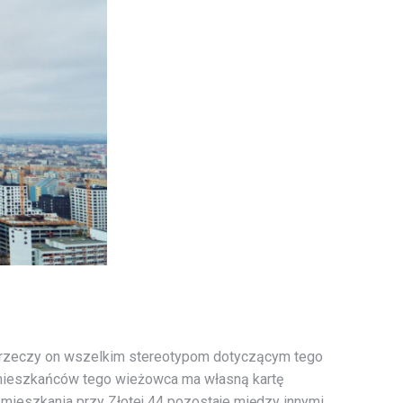
 Przeczy on wszelkim stereotypom dotyczącym tego
mieszkańców tego wieżowca ma własną kartę
 mieszkania przy Złotej 44 pozostaje między innymi