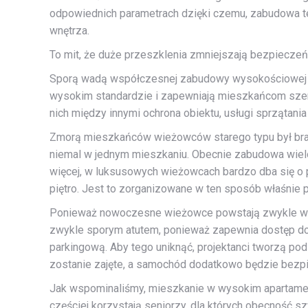
odpowiednich parametrach dzięki czemu, zabudowa te
wnętrza.
To mit, że duże przeszklenia zmniejszają bezpiecz
Sporą wadą współczesnej zabudowy wysokościowej je
wysokim standardzie i zapewniają mieszkańcom szer
nich między innymi ochrona obiektu, usługi sprzątan
Zmorą mieszkańców wieżowców starego typu był brak 
niemal w jednym mieszkaniu. Obecnie zabudowa wielop
więcej, w luksusowych wieżowcach bardzo dba się o 
piętro. Jest to zorganizowane w ten sposób właśnie 
Ponieważ nowoczesne wieżowce powstają zwykle w cen
zwykle sporym atutem, ponieważ zapewnia dostęp do b
parkingową. Aby tego uniknąć, projektanci tworzą po
zostanie zajęte, a samochód dodatkowo będzie bezpi
Jak wspominaliśmy, mieszkanie w wysokim apartamen
częściej korzystają seniorzy, dla których obecność s