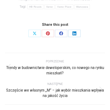
Tagi:
HB Reavis
Varso
Varso Place
Warszawa
Share this post
Share
Share
Share
Share
on
on
on
on
X
Pinterest
Facebook
LinkedIn
Nawigacja
POPRZEDNIE
wpisów
Trendy w budownictwie deweloperskim, co nowego na rynku
Poprzedni
mieszkań?
wpis:
NASTĘPNE
Szczęście we własnym „M” – jak wybór mieszkania wpływa
Następny
na jakość życia
wpis: