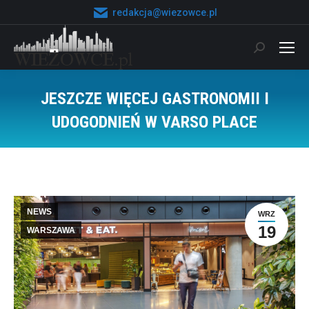
redakcja@wiezowce.pl
Szukaj:
JESZCZE WIĘCEJ GASTRONOMII I
UDOGODNIEŃ W VARSO PLACE
Jesteś tutaj:
NEWS
WRZ
19
WARSZAWA