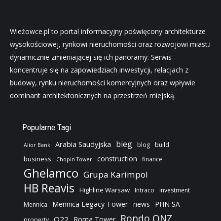
Wieżowce.pl to portal informacyjny poświęcony architekturze
wysokościowej, rynkowi nieruchomości oraz rozwojowi miast.i
dynamicznie zmieniającej się ich panoramy. Serwis
koncentruje się na zapowiedziach inwestycji, relacjach z
budowy, rynku nieruchomości komercyjnych oraz wpływie
dominant architektonicznych na przestrzeń miejską.
Popularne Tagi
bieg
Arabia Saudyjska
blog
build
Alior Bank
construction
business
finance
Chopin Tower
Ghelamco
Grupa Karimpol
HB Reavis
Highline Warsaw
Intraco
investment
Mennica Legacy Tower
news
PHN SA
Mennica
Rondo ONZ
Q22
Roma Tower
property