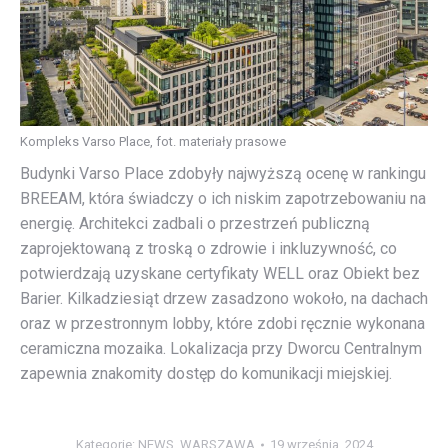
Kompleks Varso Place, fot. materiały prasowe
Budynki Varso Place zdobyły najwyższą ocenę w rankingu
BREEAM, która świadczy o ich niskim zapotrzebowaniu na
energię. Architekci zadbali o przestrzeń publiczną
zaprojektowaną z troską o zdrowie i inkluzywność, co
potwierdzają uzyskane certyfikaty WELL oraz Obiekt bez
Barier. Kilkadziesiąt drzew zasadzono wokoło, na dachach
oraz w przestronnym lobby, które zdobi ręcznie wykonana
ceramiczna mozaika. Lokalizacja przy Dworcu Centralnym
zapewnia znakomity dostęp do komunikacji miejskiej.
Kategorie:
NEWS
,
WARSZAWA
19 września, 2024