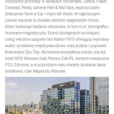
codzienne potrzeby w sklepach Rossmann, Żabka, Paper
Concept, Relay, salonie Hair & Nail Spa, wypożyczalni
Enterprise Rent-a-Car i myjni Mr Wash. W najbliższym
czasie zacznie tu działać centrum diagnostyki Voxel,
które wykonuje badania obrazowe, w tym m.in. tomografię i
rezonans magnetyczny. Grono dostępnych na miejscu
usług wkrótce uzupełni też Kantor1913 oferujący wymianę
walut i przelewy międzynarodowe oraz pralnia i poprawki
krawieckie Eko Top. Na terenie kompleksu mieści się też
hotel NYX Warsaw, klub fitness Zdrofit, centrum medyczne
PZU Zdrowie, a w przyszłym roku otwarty zostanie taras
widokowy i bar Magnicity Warsaw.