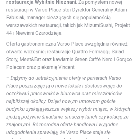
restauracja Wybitnie Nieznani
. Za pomysłem nowej
restauracji w Varso Place stoi Dyrektor Generalny Adam
Fabisiak, manager cieszących się popularnością
warszawskich restauracji, takich jak MizumiSushi, Projekt
44 i Niewinni Czarodzieje.
Oferta gastronomiczna Varso Place uwzględnia również
otwarte wcześniej restauracje Quattro Formaggi, Salad
Story, Meet&Eat oraz kawiarnie Green Caffè Nero i Gorąco
Polecam oraz piekarnię Vincent.
– Dążymy do uatrakcyjnienia oferty w parterach Varso
Place poszerzając ją o nowe lokale i dostosowując do
oczekiwań pracowników biurowca oraz mieszkańców
najbliższej okolicy. Dzięki nowym umowom goście
budynku zyskają jeszcze większy wybór miejsc, w których
zjedzą pożywne śniadanie, smaczny lunch czy kolację ze
znajomymi. Różnorodna oferta handlowa i wygodne
udogodnienia sprawiają, że Varso Place staje się