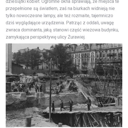
dziesiątki kobiet. Ogromne okna sprawiają, że miejsca te
przepełnione są światłem, zaś na biurkach widnieją nie
tylko nowoczesne lampy, ale też rozmaite, tajemniczo
dziś wyglądające urządzenia. Patrząc z oddali, uwagę
zwraca dominanta, jaką stanowi część wieżowa budynku,
zamykająca perspektywę ulicy Żurawiej.