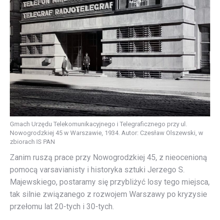
Gmach Urzędu Telekomunikacyjnego i Telegraficznego przy ul.
Nowogrodzkiej 45 w Warszawie, 1934. Autor: Czesław Olszewski, w
zbiorach IS PAN
Zanim ruszą prace przy Nowogrodzkiej 45, z nieocenioną
pomocą varsavianisty i historyka sztuki Jerzego S.
Majewskiego, postaramy się przybliżyć losy tego miejsca,
tak silnie związanego z rozwojem Warszawy po kryzysie
przełomu lat 20-tych i 30-tych.