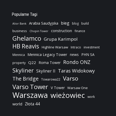
Popularne Tagi
bieg
Arabia Saudyjska
blog
build
Alior Bank
construction
business
finance
Chopin Tower
Ghelamco
Grupa Karimpol
HB Reavis
Highline Warsaw
Intraco
investment
Mennica Legacy Tower
news
PHN SA
Mennica
Rondo ONZ
Q22
Roma Tower
property
Skyliner
Taras Widokowy
Skyliner II
Varso
The Bridge
Towarowa22
Varso Tower
V Tower
Warsaw One
Warszawa
wieżowiec
work
Złota 44
world