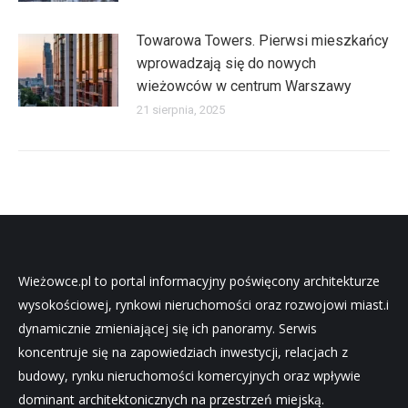
Towarowa Towers. Pierwsi mieszkańcy
wprowadzają się do nowych
wieżowców w centrum Warszawy
21 sierpnia, 2025
Wieżowce.pl to portal informacyjny poświęcony architekturze
wysokościowej, rynkowi nieruchomości oraz rozwojowi miast.i
dynamicznie zmieniającej się ich panoramy. Serwis
koncentruje się na zapowiedziach inwestycji, relacjach z
budowy, rynku nieruchomości komercyjnych oraz wpływie
dominant architektonicznych na przestrzeń miejską.