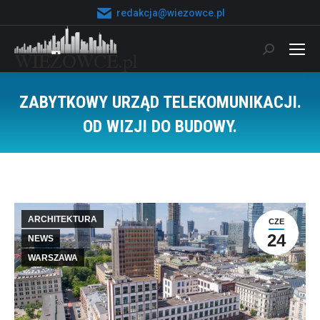
redakcja@wiezowce.pl
Szukaj:
ZABYTKOWY URZĄD TELEKOMUNIKACJI.
OD WIZJI DO BUDOWY.
Jesteś tutaj:
ARCHITEKTURA
CZE
24
NEWS
WARSZAWA