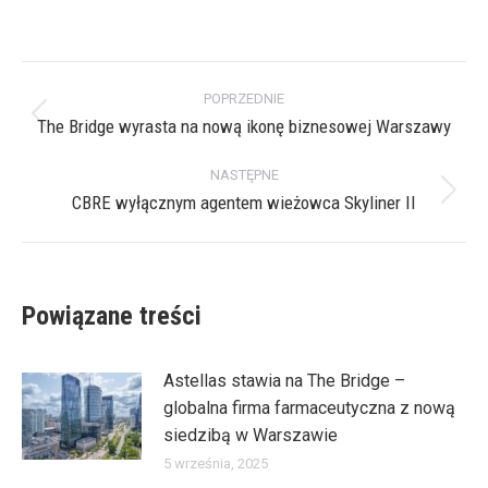
on
on
on
on
X
Pinterest
Facebook
LinkedIn
Nawigacja
POPRZEDNIE
wpisów
The Bridge wyrasta na nową ikonę biznesowej Warszawy
Poprzedni
wpis:
NASTĘPNE
CBRE wyłącznym agentem wieżowca Skyliner II
Następny
wpis:
Powiązane treści
Astellas stawia na The Bridge –
globalna firma farmaceutyczna z nową
siedzibą w Warszawie
5 września, 2025