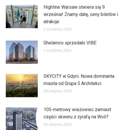
Highline Warsaw otwiera się 9
września! Znamy datę, ceny biletów i
atrakcje
2 września, 2025
Ghelamco sprzedało VIBE
1 września, 2025
SKYCITY w Gdyni. Nowa dominanta
miasta od Grupa 5 Architekci
28 sierpnia, 2025
105-metrowy wieżowiec zamiast
części skweru z żyrafą na Woli?
25 sierpnia, 2025