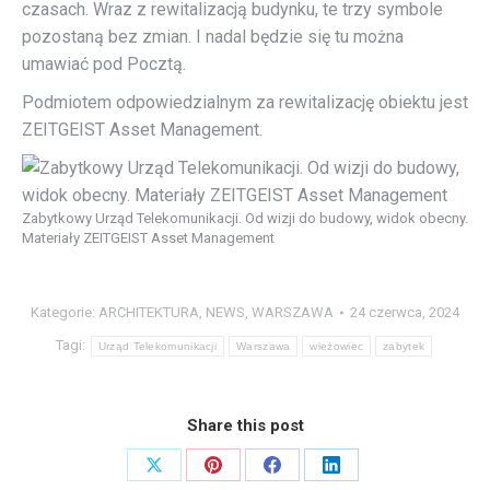
czasach. Wraz z rewitalizacją budynku, te trzy symbole
pozostaną bez zmian. I nadal będzie się tu można
umawiać pod Pocztą.
Podmiotem odpowiedzialnym za rewitalizację obiektu jest
ZEITGEIST Asset Management.
Zabytkowy Urząd Telekomunikacji. Od wizji do budowy, widok obecny.
Materiały ZEITGEIST Asset Management
Kategorie:
ARCHITEKTURA
,
NEWS
,
WARSZAWA
24 czerwca, 2024
Tagi:
Urząd Telekomunikacji
Warszawa
wieżowiec
zabytek
Share this post
Share
Share
Share
Share