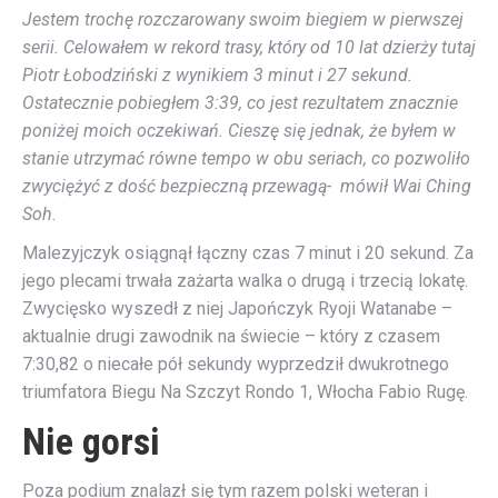
Jestem trochę rozczarowany swoim biegiem w pierwszej
serii. Celowałem w rekord trasy, który od 10 lat dzierży tutaj
Piotr Łobodziński z wynikiem 3 minut i 27 sekund.
Ostatecznie pobiegłem 3:39, co jest rezultatem znacznie
poniżej moich oczekiwań. Cieszę się jednak, że byłem w
stanie utrzymać równe tempo w obu seriach, co pozwoliło
zwyciężyć z dość bezpieczną przewagą- mówił
Wai Ching
Soh.
Malezyjczyk osiągnął łączny czas 7 minut i 20 sekund. Za
jego plecami trwała zażarta walka o drugą i trzecią lokatę.
Zwycięsko wyszedł z niej Japończyk Ryoji Watanabe –
aktualnie drugi zawodnik na świecie – który z czasem
7:30,82 o niecałe pół sekundy wyprzedził dwukrotnego
triumfatora Biegu Na Szczyt Rondo 1, Włocha Fabio Rugę.
Nie gorsi
Poza podium znalazł się tym razem polski weteran i