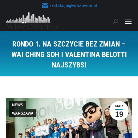
redakcja@wiezowce.pl
Szukaj:
RONDO 1. NA SZCZYCIE BEZ ZMIAN –
WAI CHING SOH I VALENTINA BELOTTI
NAJSZYBSI
Jesteś tutaj:
NEWS
MAR
19
WARSZAWA