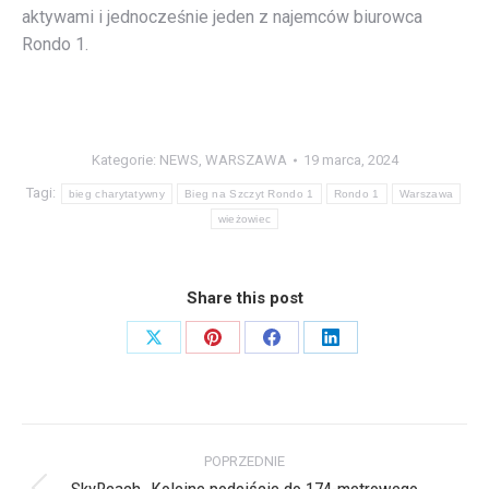
aktywami i jednocześnie jeden z najemców biurowca
Rondo 1.
Kategorie:
NEWS
,
WARSZAWA
19 marca, 2024
Tagi:
bieg charytatywny
Bieg na Szczyt Rondo 1
Rondo 1
Warszawa
wieżowiec
Share this post
Share
Share
Share
Share
on
on
on
on
X
Pinterest
Facebook
LinkedIn
Nawigacja
POPRZEDNIE
SkyReach. Kolejne podejście do 174-metrowego