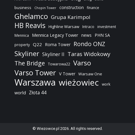
construction
business
finance
Chopin Tower
Ghelamco
Grupa Karimpol
HB Reavis
Highline Warsaw
Intraco
investment
Mennica Legacy Tower
news
PHN SA
Mennica
Rondo ONZ
Q22
Roma Tower
property
Skyliner
Taras Widokowy
Skyliner II
Varso
The Bridge
Towarowa22
Varso Tower
V Tower
Warsaw One
Warszawa
wieżowiec
work
Złota 44
world
© Wiezowce.pl 2026. All rights reserved.