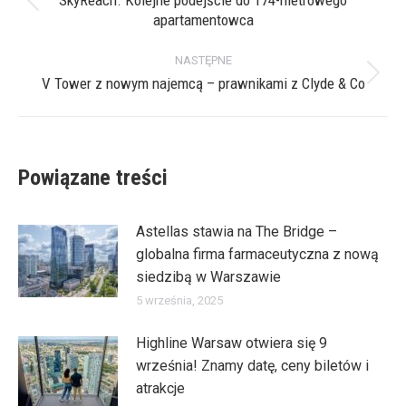
wpisów
Poprzedni
apartamentowca
wpis:
NASTĘPNE
V Tower z nowym najemcą – prawnikami z Clyde & Co
Następny
wpis:
Powiązane treści
Astellas stawia na The Bridge –
globalna firma farmaceutyczna z nową
siedzibą w Warszawie
5 września, 2025
Highline Warsaw otwiera się 9
września! Znamy datę, ceny biletów i
atrakcje