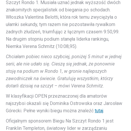
Szczyt Rondo 1. Musiała uznać jednak wyższość dwóch
znakomitych specjalistek od biegania po schodach.
Włoszka Valentina Belotti, która rok temu zwyciężyła o
ułamki sekundy, tym razem nie pozostawiła rywalkom
żadnych złudzeń, triumfując z łącznym czasem 9:50,99.
Na drugim stopniu podium stanęła liderka rankingu,
Niemka Verena Schmitz (10:08,95).
Chciałam pobiec nieco szybciej, poniżej 5 minut w jednej
serii, ale nie udało się. Cieszę się jednak, że ponownie
stoję na podium w Rondo 1, w gronie najlepszych
zawodniczek na świecie. Gratuluję wszystkim, którzy
dotarli dzisiaj na szczyt – mówi
Verena Schmitz.
W klasyfikacji OPEN przeznaczonej dla amatorów
najszybsi okazali się Dominika Ostrowska oraz Jarosław
Górecki. Pełne wyniki biegu można znaleźć
tutaj
.
Oficjalnym sponsorem Biegu Na Szczyt Rondo 1 jest
Franklin Templeton, światowy lider w zarządzaniu