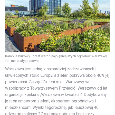
Kampus biurowy Forest wśród najpiękniejszych ogrodów Warszawy,
fot. materiały prasowe
Warszawa jest jedną z najbardziej zadrzewionych i
ukwieconych stolic Europy, a zieleń pokrywa około 40% jej
powierzchni. Zarząd Zieleni m.st. Warszawy we
współpracy z Towarzystwem Przyjaciół Warszawy od lat
organizuje konkurs „Warszawa w kwiatach”. Dedykowany
jest on amatorom zieleni, ekspertom ogrodnictwa i
mieszkańcom. Wyniki tegorocznej, jubileuszowej 40.
edycji poznaliśmy 27 sierpnia podczas finału przy