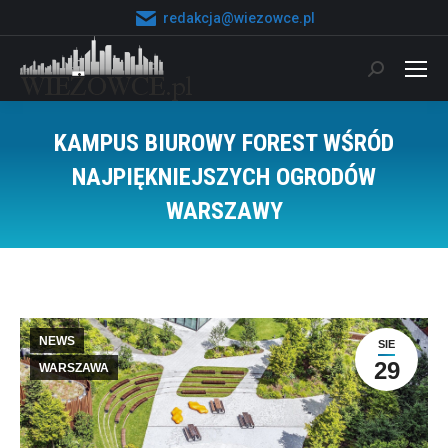
redakcja@wiezowce.pl
Szukaj:
KAMPUS BIUROWY FOREST WŚRÓD
NAJPIĘKNIEJSZYCH OGRODÓW
WARSZAWY
Jesteś tutaj:
NEWS
SIE
29
WARSZAWA