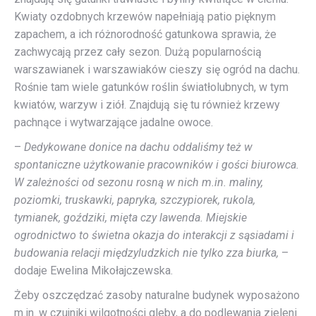
Kwiaty ozdobnych krzewów napełniają patio pięknym
zapachem, a ich różnorodność gatunkowa sprawia, że
zachwycają przez cały sezon. Dużą popularnością
warszawianek i warszawiaków cieszy się ogród na dachu.
Rośnie tam wiele gatunków roślin światłolubnych, w tym
kwiatów, warzyw i ziół. Znajdują się tu również krzewy
pachnące i wytwarzające jadalne owoce.
–
Dedykowane donice na dachu oddaliśmy też w
spontaniczne użytkowanie pracowników i gości biurowca.
W zależności od sezonu rosną w nich m.in. maliny,
poziomki, truskawki, papryka, szczypiorek, rukola,
tymianek, goździki, mięta czy lawenda
.
Miejskie
ogrodnictwo t
o świetna okazja do interakcji z sąsiadami i
budowania relacji międzyludzkich nie tylko zza biurka,
–
dodaje Ewelina Mikołajczewska.
Żeby oszczędzać zasoby naturalne budynek wyposażono
m.in. w czujniki wilgotności gleby, a do podlewania zieleni