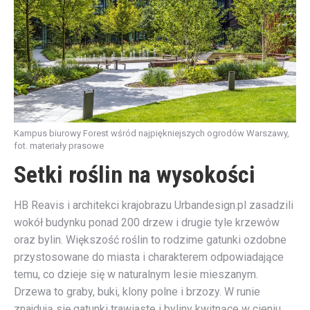
Kampus biurowy Forest wśród najpiękniejszych ogrodów Warszawy,
fot. materiały prasowe
Setki roślin na wysokości
HB Reavis i architekci krajobrazu Urbandesign.pl zasadzili
wokół budynku ponad 200 drzew i drugie tyle krzewów
oraz bylin. Większość roślin to rodzime gatunki ozdobne
przystosowane do miasta i charakterem odpowiadające
temu, co dzieje się w naturalnym lesie mieszanym.
Drzewa to graby, buki, klony polne i brzozy. W runie
znajdują się gatunki trawiaste i byliny kwitnące w cieniu.