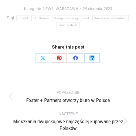
Kategorie:
NEWS
,
WARSZAWA
29 sierpnia, 2023
Tagi:
Forest
HB Reavis
Kampus biurowy Forest
Warszawa w kwiatach
zielony dach
Share this post
Share
Share
Share
Share
on
on
on
on
X
Pinterest
Facebook
LinkedIn
Nawigacja
POPRZEDNIE
wpisów
Foster + Partners otworzy biuro w Polsce
Poprzedni
wpis:
NASTĘPNE
Mieszkania dwupokojowe najczęściej kupowane przez
Następny
Polaków
wpis: