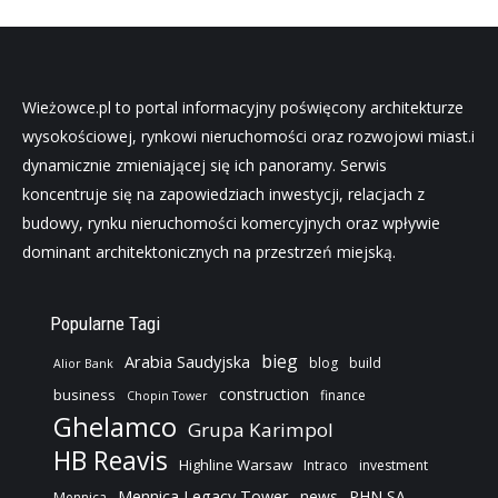
Wieżowce.pl to portal informacyjny poświęcony architekturze
wysokościowej, rynkowi nieruchomości oraz rozwojowi miast.i
dynamicznie zmieniającej się ich panoramy. Serwis
koncentruje się na zapowiedziach inwestycji, relacjach z
budowy, rynku nieruchomości komercyjnych oraz wpływie
dominant architektonicznych na przestrzeń miejską.
Popularne Tagi
bieg
Arabia Saudyjska
blog
build
Alior Bank
construction
business
finance
Chopin Tower
Ghelamco
Grupa Karimpol
HB Reavis
Highline Warsaw
Intraco
investment
Mennica Legacy Tower
news
PHN SA
Mennica