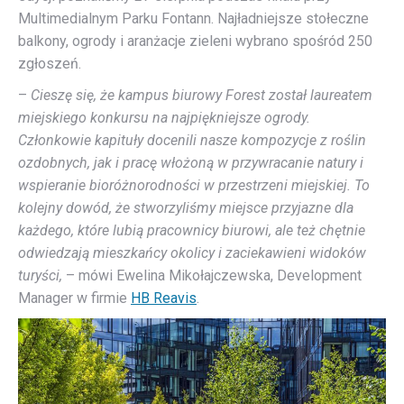
Multimedialnym Parku Fontann. Najładniejsze stołeczne
balkony, ogrody i aranżacje zieleni wybrano spośród 250
zgłoszeń.
–
Cieszę się, że kampus biurowy Forest został laureatem
miejskiego konkursu na najpiękniejsze ogrody.
Członkowie kapituły docenili nasze kompozycje z roślin
ozdobnych, jak i pracę włożoną w przywracanie natury i
wspieranie bioróżnorodności w przestrzeni miejskiej. To
kolejny dowód, że stworzyliśmy miejsce przyjazne dla
każdego, które lubią pracownicy biurowi, ale też chętnie
odwiedzają mieszkańcy okolicy i zaciekawieni widoków
turyści,
– mówi Ewelina Mikołajczewska, Development
Manager w firmie
HB Reavis
.