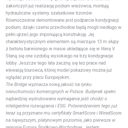
zakończyli już realizację podium wieżowca, montują
hydrauliczne systemy szalunkowe trzonów.
Równocześnie demontowane jest podparcie kondygnacji
podium, dzięki czemu przechodnie będą mogli niedługo w
pełni ujrzeć jego imponującą konstrukcję. Jej
charakterystycznym elementem są mierzące 13 m słupy
z betonu barwionego w masie układające się w literę V.
Staną się one ozdobą wysokiego na trzy kondygnacje
lobby. Jeszcze tego lata zaczną się też prace nad
elewacją biurowca, której model pokazowy można już
oglądać przy placu Europejskim.
The Bridge wyznacza nową jakość na rynku
nieruchomości komercyjnych w Polsce. Budynek spełni
najbardziej wyśrubowane wymagania jeśli chodzi o
inteligentne rozwiązania i ESG. Potwierdzeniem tego już
teraz są przyznane mu certyfikaty SmartScore i WiredScore
na najwyższym, platynowym poziomie, jako pierwsze w
regionie Europy Środkowo-Wschodniej. Jestem