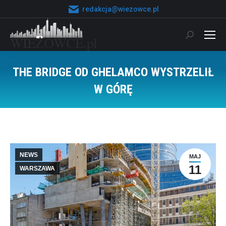
redakcja@wiezowce.pl
Szukaj:
THE BRIDGE OD GHELAMCO WYSTRZELIŁ
W GÓRĘ
Jesteś tutaj:
NEWS
MAJ
11
WARSZAWA