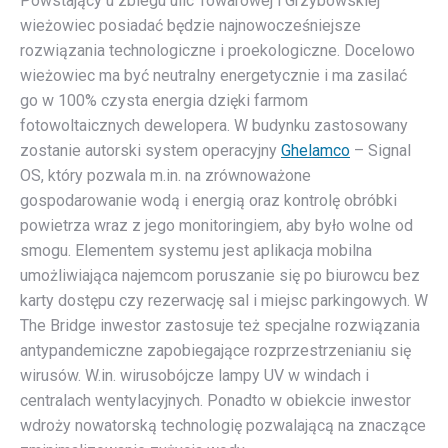
Powstający u zbiegu ulic Towarowej i Grzybowskiej
wieżowiec posiadać będzie najnowocześniejsze
rozwiązania technologiczne i proekologiczne. Docelowo
wieżowiec ma być neutralny energetycznie i ma zasilać
go w 100% czysta energia dzięki farmom
fotowoltaicznych dewelopera. W budynku zastosowany
zostanie autorski system operacyjny
Ghelamco
– Signal
OS, który pozwala m.in. na zrównoważone
gospodarowanie wodą i energią oraz kontrolę obróbki
powietrza wraz z jego monitoringiem, aby było wolne od
smogu. Elementem systemu jest aplikacja mobilna
umożliwiająca najemcom poruszanie się po biurowcu bez
karty dostępu czy rezerwację sal i miejsc parkingowych. W
The Bridge inwestor zastosuje też specjalne rozwiązania
antypandemiczne zapobiegające rozprzestrzenianiu się
wirusów. W.in. wirusobójcze lampy UV w windach i
centralach wentylacyjnych. Ponadto w obiekcie inwestor
wdroży nowatorską technologię pozwalającą na znaczące