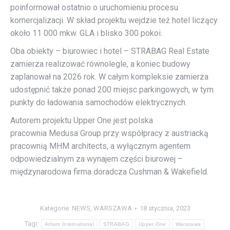
poinformował ostatnio o uruchomieniu procesu
komercjalizacji. W skład projektu wejdzie też hotel liczący
około 11 000 mkw. GLA i blisko 300 pokoi.
Oba obiekty – biurowiec i hotel – STRABAG Real Estate
zamierza realizować równolegle, a koniec budowy
zaplanował na 2026 rok. W całym kompleksie zamierza
udostępnić także ponad 200 miejsc parkingowych, w tym
punkty do ładowania samochodów elektrycznych.
Autorem projektu Upper One jest polska
pracownia Medusa Group przy współpracy z austriacką
pracownią MHM architects, a wyłącznym agentem
odpowiedzialnym za wynajem części biurowej –
międzynarodowa firma doradcza Cushman & Wakefield.
Kategorie:
NEWS
,
WARSZAWA
18 stycznia, 2023
Tagi:
Artium International
STRABAG
Upper One
Warszawa