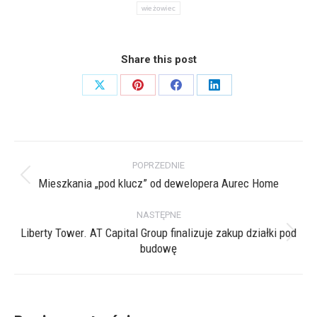
wieżowiec
Share this post
Share
Share
Share
Share
on
on
on
on
X
Pinterest
Facebook
LinkedIn
Nawigacja
POPRZEDNIE
wpisów
Mieszkania „pod klucz” od dewelopera Aurec Home
Poprzedni
wpis:
NASTĘPNE
Liberty Tower. AT Capital Group finalizuje zakup działki pod
Następny
budowę
wpis: