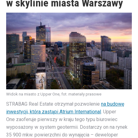
w skylinie miasta Warszawy
Widok na miasto z Upper One, fot. materiały prasowe
STRABAG Real Estate otrzymał pozwolenie
na budowę
inwestycji, która zastąpi Atrium International
. Upper
One zaoferuje pierwszy w kraju tego typu biurowiec
wyposażony w system geotermii. Dostarczy on na rynek
35 900 mkw. powierzchni do wynajęcia – deweloper