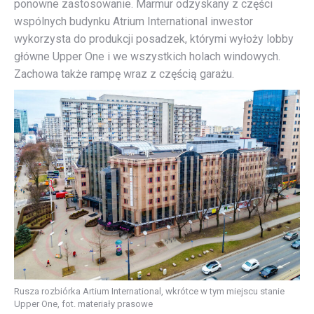
ponowne zastosowanie. Marmur odzyskany z części
wspólnych budynku Atrium International inwestor
wykorzysta do produkcji posadzek, którymi wyłoży lobby
główne Upper One i we wszystkich holach windowych.
Zachowa także rampę wraz z częścią garażu.
Rusza rozbiórka Artium International, wkrótce w tym miejscu stanie
Upper One, fot. materiały prasowe