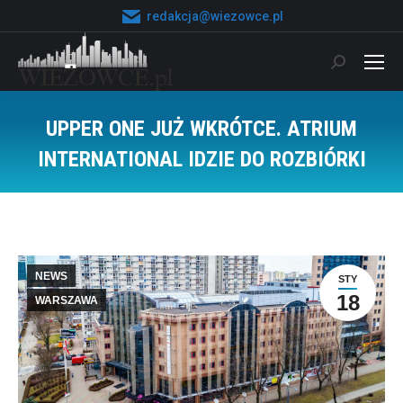
redakcja@wiezowce.pl
Szukaj:
UPPER ONE JUŻ WKRÓTCE. ATRIUM
INTERNATIONAL IDZIE DO ROZBIÓRKI
Jesteś tutaj:
NEWS
STY
18
WARSZAWA