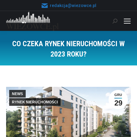
redakcja@wiezowce.pl
Szukaj:
CO CZEKA RYNEK NIERUCHOMOŚCI W
2023 ROKU?
Jesteś tutaj:
NEWS
GRU
29
RYNEK NIERUCHOMOŚCI