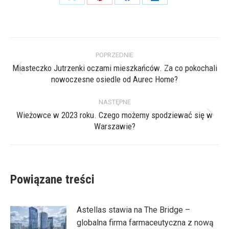
Share
Share
Share
Share
on
on
on
on
X
Pinterest
Facebook
LinkedIn
Nawigacja
POPRZEDNIE
wpisów
Miasteczko Jutrzenki oczami mieszkańców. Za co pokochali
Poprzedni
nowoczesne osiedle od Aurec Home?
wpis:
NASTĘPNE
Wieżowce w 2023 roku. Czego możemy spodziewać się w
Następny
Warszawie?
wpis:
Powiązane treści
Astellas stawia na The Bridge –
globalna firma farmaceutyczna z nową