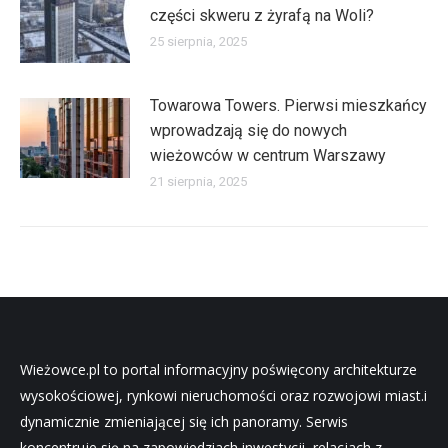
części skweru z żyrafą na Woli?
25 sierpnia, 2025
Towarowa Towers. Pierwsi mieszkańcy
wprowadzają się do nowych
wieżowców w centrum Warszawy
21 sierpnia, 2025
Wieżowce.pl to portal informacyjny poświęcony architekturze
wysokościowej, rynkowi nieruchomości oraz rozwojowi miast.i
dynamicznie zmieniającej się ich panoramy. Serwis
koncentruje się na zapowiedziach inwestycji, relacjach z