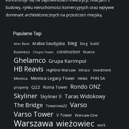
budowy, rynku nieruchomości komercyjnych oraz wpływie
dominant architektonicznych na przestrzeń miejską.
Popularne Tagi
bieg
Arabia Saudyjska
blog
build
Alior Bank
construction
business
finance
Chopin Tower
Ghelamco
Grupa Karimpol
HB Reavis
Highline Warsaw
Intraco
investment
Mennica Legacy Tower
news
PHN SA
Mennica
Rondo ONZ
Q22
Roma Tower
property
Skyliner
Taras Widokowy
Skyliner II
Varso
The Bridge
Towarowa22
Varso Tower
V Tower
Warsaw One
Warszawa
wieżowiec
work