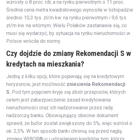
wzrosły o 8 proc. rdr, a na rynku pierwotnym o 11 proc.
Średnia cena metra kwadratowego wynosiła w listopadzie
średnio 10,3 tys. zł/m kw. na rynku pierwotnym i 9,6 tys.
zł/m kw. na wtórnym. Wielu Polaków zastanawia się, co
musi się wydarzyć, by sytuacja na rynku nieruchomości w
Polsce wróciła do normy.
Czy dojdzie do zmiany Rekomendacji S w
kredytach na mieszkania?
Jedną z kilku opcji, które pojawiają się na kredytowym
horyzoncie, jest możliwość
zniesienia Rekomendacji
S.
Pod tym pojęciem kryje się zbiór przepisów, których
celem jest zabezpieczenie zasad kredytowania
nieruchomości oraz ich nadzorowanie przez radę
nadzorczą banku. Obowiązujący obecnie dokument
sprawił, że bufor został zwiększony do 5%, więc wzrósł o
ok. 2,5%. W ten sposób banki chronią się przed nagłą
zmianą WIBOR®-u i udzielaniem kredytów tym, którzy