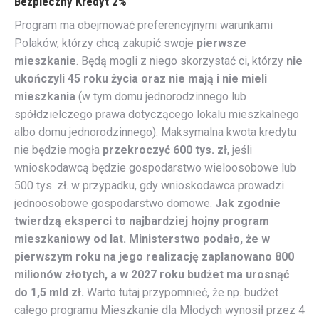
Bezpieczny Kredyt 2%
Program ma obejmować preferencyjnymi warunkami
Polaków, którzy chcą zakupić swoje
pierwsze
mieszkanie
. Będą mogli z niego skorzystać ci, którzy
nie
ukończyli 45 roku życia oraz nie mają i nie mieli
mieszkania
(w tym domu jednorodzinnego lub
spółdzielczego prawa dotyczącego lokalu mieszkalnego
albo domu jednorodzinnego). Maksymalna kwota kredytu
nie będzie mogła
przekroczyć 600 tys. zł
, jeśli
wnioskodawcą będzie gospodarstwo wieloosobowe lub
500 tys. zł. w przypadku, gdy wnioskodawca prowadzi
jednoosobowe gospodarstwo domowe.
Jak zgodnie
twierdzą eksperci to najbardziej hojny program
mieszkaniowy od lat. Ministerstwo podało, że
w
pierwszym roku na jego realizację zaplanowano 800
milionów złotych, a w 2027 roku budżet ma urosnąć
do 1,5 mld zł.
Warto tutaj przypomnieć, że np. budżet
całego programu Mieszkanie dla Młodych wynosił przez 4